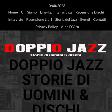
Vai
10/08/2026
al
Home
Chi Siamo
Line-Up
Italian Jazz
Recensione Dischi
contenuto
Interviste
Recensione Libri
Storia del Jazz
Eventi
Contatti
Privacy Policy
Albo D’Oro
DOPPIO JAZZ
STORIE DI
UOMINI &
DISCHI