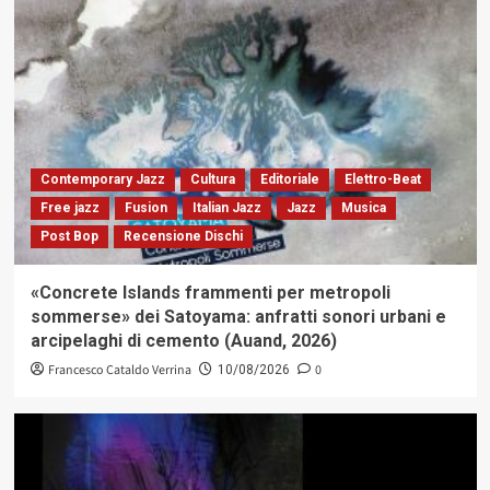
Contemporary Jazz
Cultura
Editoriale
Elettro-Beat
Free jazz
Fusion
Italian Jazz
Jazz
Musica
Post Bop
Recensione Dischi
«Concrete Islands frammenti per metropoli
sommerse» dei Satoyama: anfratti sonori urbani e
arcipelaghi di cemento (Auand, 2026)
Francesco Cataldo Verrina
0
10/08/2026