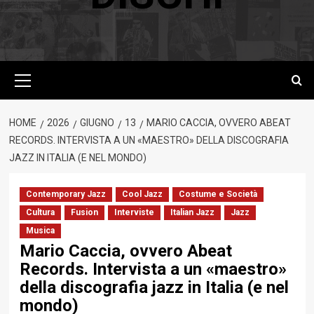
Menu
principale
HOME
2026
GIUGNO
13
MARIO CACCIA, OVVERO ABEAT
RECORDS. INTERVISTA A UN «MAESTRO» DELLA DISCOGRAFIA
JAZZ IN ITALIA (E NEL MONDO)
Contemporary Jazz
Cool Jazz
Costume e Società
Cultura
Fusion
Interviste
Italian Jazz
Jazz
Musica
Mario Caccia, ovvero Abeat
Records. Intervista a un «maestro»
della discografia jazz in Italia (e nel
mondo)