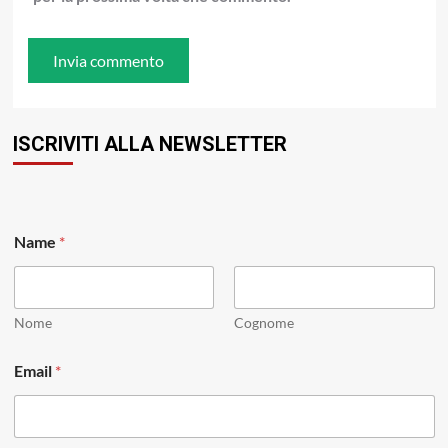
ISCRIVITI ALLA NEWSLETTER
*
Name
*
*
N
a
m
e
Nome
Cognome
Email
*