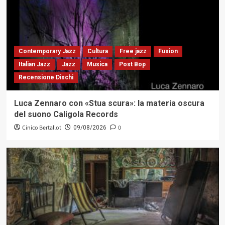
Contemporary Jazz
Cultura
Free jazz
Fusion
Italian Jazz
Jazz
Musica
Post Bop
Recensione Dischi
Luca Zennaro con «Stua scura»: la materia oscura
del suono Caligola Records
Cinico Bertallot
0
09/08/2026