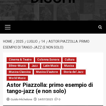
Menu
principale
HOME
2025
LUGLIO
14
ASTOR PIAZZOLLA: PRIMO
ESEMPIO DI TANGO-JAZZ (E NON SOLO)
Cinema & Teatro
Colonna Sonora
Cultura
Ethno-Music
Jazz
Latin Music
Musica
Musica Classica
Musica D'autore
Storia del Jazz
World Music
Astor Piazzolla: primo esempio di
tango-jazz (e non solo)
Guido Michelone
14/07/2025
0