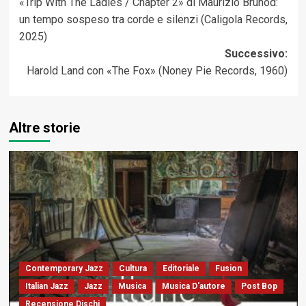
«Trip With The Ladies / Chapter 2» di Maurizio Brunod:
articolo
un tempo sospeso tra corde e silenzi (Caligola Records,
2025)
Successivo:
Harold Land con «The Fox» (Noney Pie Records, 1960)
Altre storie
Contemporary Jazz
Cultura
Editoriale
Fusion
Italian Jazz
Jazz
Musica
Musica D'autore
Post Bop
Recensione Dischi