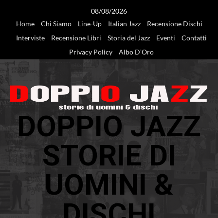
Vai
08/08/2026
al
Home
Chi Siamo
Line-Up
Italian Jazz
Recensione Dischi
contenuto
Interviste
Recensione Libri
Storia del Jazz
Eventi
Contatti
Privacy Policy
Albo D’Oro
DOPPIO JAZZ
STORIE DI
UOMINI &
DISCHI