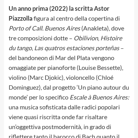
Un anno prima (2022) la scritta Astor
Piazzolla
figura al centro della copertina di
Porto of Call. Buenos Aires
(Anakleta), dove
tre composizioni dotte –
Obilivion
,
Histoire
du tango
,
Las quatros estaciones porteñas
–
del bandoneon di Mar del Plata vengono
omaggiate per pianoforte (Louise Bessette),
violino (Marc Djokic), violoncello (Chloé
Dominguez), dal progetto ‘Un piano autour du
monde’ per lo specifico
Escale à Buenos Aires:
una musica sofisticata dalle radici popolari
viene quasi riscritta onde far risaltare
un’oggettiva postmodernità, in grado di
riflettere tanto il barocco di Bach quanto il