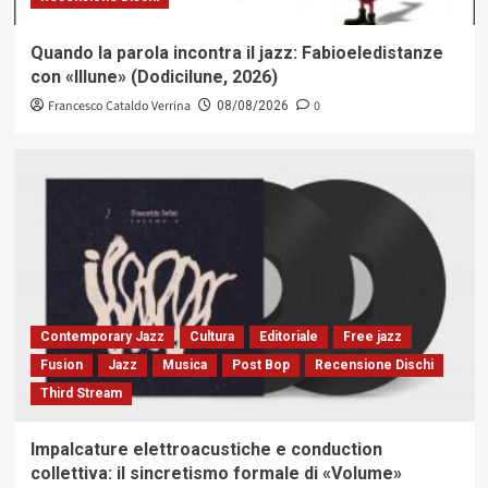
Quando la parola incontra il jazz: Fabioeledistanze
con «Illune» (Dodicilune, 2026)
Francesco Cataldo Verrina
0
08/08/2026
Contemporary Jazz
Cultura
Editoriale
Free jazz
Fusion
Jazz
Musica
Post Bop
Recensione Dischi
Third Stream
Impalcature elettroacustiche e conduction
collettiva: il sincretismo formale di «Volume»