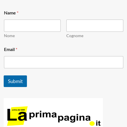
N
Name
*
a
m
e
*
E
Nome
Cognome
m
a
Email
*
i
l
Submit