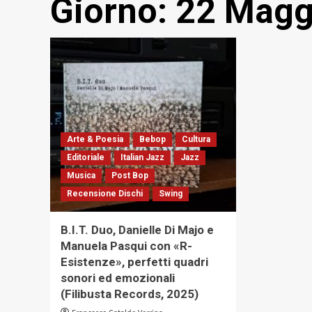
Giorno:
22 Magg
Arte & Poesia
Bebop
Cultura
Editoriale
Italian Jazz
Jazz
Musica
Post Bop
Recensione Dischi
Swing
B.I.T. Duo, Danielle Di Majo e
Manuela Pasqui con «R-
Esistenze», perfetti quadri
sonori ed emozionali
(Filibusta Records, 2025)