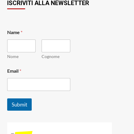
ISCRIVITI ALLA NEWSLETTER
Name
*
Nome
Cognome
N
Email
*
a
m
e
N
a
m
Submit
e
E
m
a
i