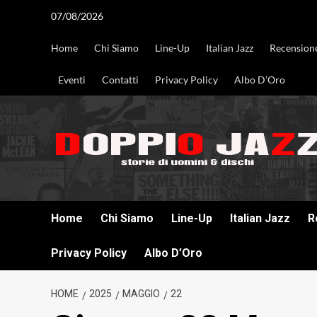
Vai
07/08/2026
al
contenuto
Home
Chi Siamo
Line-Up
Italian Jazz
Recension
Eventi
Contatti
Privacy Policy
Albo D’Oro
DOPPIO JAZZ STORIE DI UOMINI & DISCHI
Home
Chi Siamo
Line-Up
Italian Jazz
R
Privacy Policy
Albo D’Oro
HOME
2025
MAGGIO
22