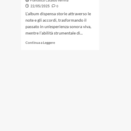
Francesco Cataldo Verrina
0
22/05/2025
L’album dispensa storie attraverso le
note e gli accordi, trasformando il
passato in un'esperienza sonora viva,
mentre l’abilità strumentale di...
Leggi
Continua a Leggere
di
più
su
B.I.T.
Duo,
Danielle
Di
Majo
e
Manuela
Pasqui
con
«R-
Esistenze»,
perfetti
quadri