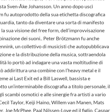
rista Sven-Åke Johansson. Un anno dopo uscì
um fu autoprodotto della sua etichetta discografica
uardia, tanto da diventare una sorta di manifesto
la sua visione del free form, dell’improvvisazione
mbinazione dei suoni.. Peter Brötzmann fu anche
nink, un collettivo di musicisti che autopubblicava
zione e la distribuzione della musica, sottraendola
ilità lo portò ad indagare una vasta moltitudine di
ò addirittura una combine con l’heavy metal e il
me ai Last Exit ed a Bill Laswell, bassista e
to un’interminabile discografia a titolo personale, il
i scambi osmotici e alle sinergie fra artisti a vario
o Cecil Taylor, Keiji Haino, Willem van Manen, Mats
Joe McPhee, Paal Nilssen-Love ed il figlio, Caspar