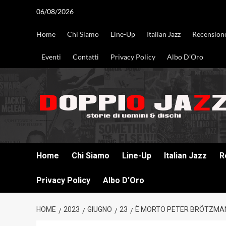
Vai
06/08/2026
al
contenuto
Home
Chi Siamo
Line-Up
Italian Jazz
Recension
Eventi
Contatti
Privacy Policy
Albo D’Oro
DOPPIO JAZZ STORIE DI UOMINI & DISCHI
Home
Chi Siamo
Line-Up
Italian Jazz
R
Privacy Policy
Albo D’Oro
HOME
2023
GIUGNO
23
È MORTO PETER BRÖTZMANN