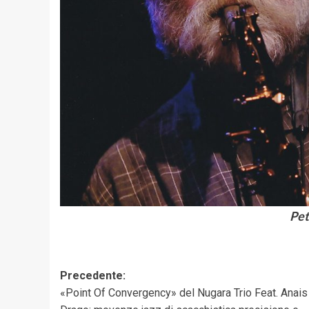
Pet
Navigazione
Precedente:
«Point Of Convergency» del Nugara Trio Feat. Anais
articolo