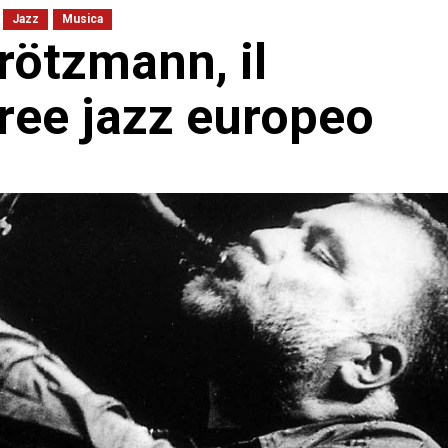
Jazz
Musica
rötzmann, il
free jazz europeo