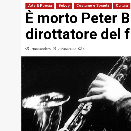
Arte & Poesia
Bebop
Costume e Società
Cultura
È morto Peter B
dirottatore del 
Irma Sanders
23/06/2023
0