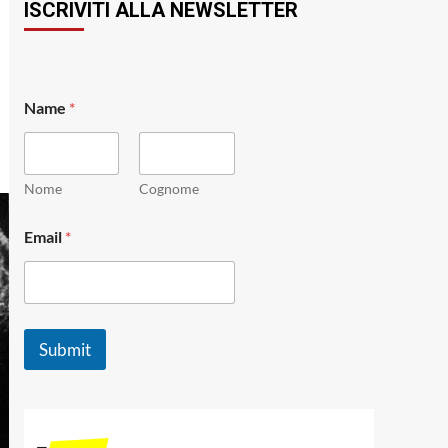
ISCRIVITI ALLA NEWSLETTER
Name
*
Nome
Cognome
E
Email
*
m
a
i
l
*
*
Submit