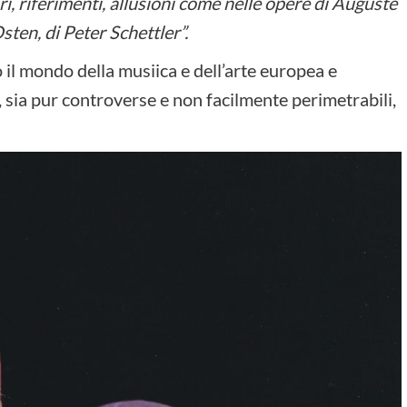
ori, riferimenti, allusioni come nelle opere di Auguste
ten, di Peter Schettler”.
to il mondo della musiica e dell’arte europea e
, sia pur controverse e non facilmente perimetrabili,