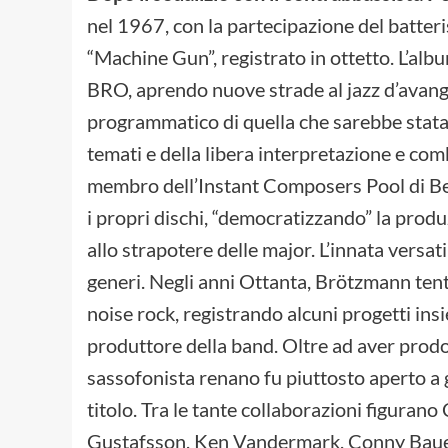
nel 1967, con la partecipazione del batte
“Machine Gun”, registrato in ottetto. L’alb
BRO, aprendo nuove strade al jazz d’avang
programmatico di quella che sarebbe stata 
temati e della libera interpretazione e co
membro dell’Instant Composers Pool di Ben
i propri dischi, “democratizzando” la produ
allo strapotere delle major. L’innata versat
generi. Negli anni Ottanta, Brötzmann tent
noise rock, registrando alcuni progetti insie
produttore della band. Oltre ad aver prodot
sassofonista renano fu piuttosto aperto a gl
titolo. Tra le tante collaborazioni figuran
Gustafsson, Ken Vandermark, Conny Bauer, 