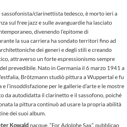
sassofonista/clarinettista tedesco, è morto ieri a
za sul free jazz e sulle avanguardie ha lasciato
contemporaneo, divenendo l’epitome di
rante la sua carriera ha sondato territori fino ad
rchitettoniche dei generi e degli stili e creando
istico, attraverso un forte espressionismo sempre
e del prevedibile. Nato in Germania il 6 marzo 1941 a
estfalia, Brötzmann studiò pittura a Wuppertal e fu
e l’insoddisfazione per le gallerie d’arte e le mostre
o da autodidatta il clarinetto e il sassofono, poiché
ata la pittura continuò ad usare la propria abilità
tine dei suoi album.
Peter Kowald
nacque, “For Adolphe Sax”, pubblicao