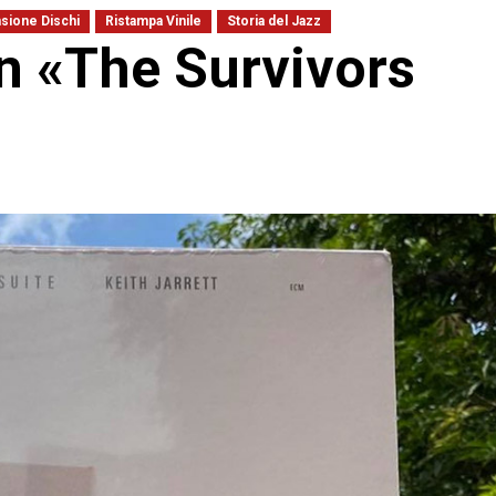
sione Dischi
Ristampa Vinile
Storia del Jazz
on «The Survivors