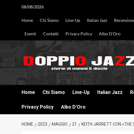
Vai
08/08/2026
al
contenuto
Home
Chi Siamo
Line-Up
Italian Jazz
Recension
Eventi
Contatti
Privacy Policy
Albo D’Oro
DOPPIO JAZZ STORIE DI UOMINI & DISCHI
Home
Chi Siamo
Line-Up
Italian Jazz
R
Privacy Policy
Albo D’Oro
HOME
2023
MAGGIO
21
KEITH JARRETT CON «THE 