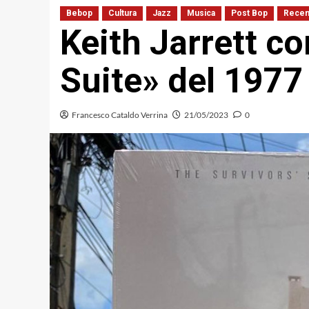
Bebop
Cultura
Jazz
Musica
Post Bop
Recen
Keith Jarrett c
Suite» del 1977
Francesco Cataldo Verrina
21/05/2023
0