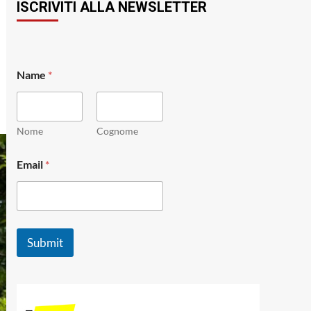
ISCRIVITI ALLA NEWSLETTER
N
Name
*
a
m
e
N
a
Nome
Cognome
m
e
Email
*
N
a
m
e
Submit