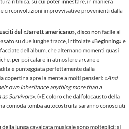
tura ritmica, su cui poter innestare, in maniera
 e circonvoluzioni improvvisative provenienti dalla
iusciti del «Jarrett americano»
, disco non facile al
 basato su due lunghe tracce, intitolate «Beginning» e
 facciate dell’album, che alternano momenti quasi
iche, per poi calare in atmosfere arcane e
andita e punteggiata perfettamente dalla
la copertina apre la mente a molti pensieri: «
And
their own inheritance anything more than a
 as Survivors
». («E coloro che dall’olocausto della
 una comoda tomba autocostruita saranno conosciuti
o
della lunga cavalcata musicale sono molteplici: si