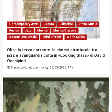
Contemporary Jazz
Cultura
Editoriale
Ethno-Music
Fusion
Jazz
Musica
Musica Classica
Recensione Dischi
Third Stream
World Music
Oltre la terza corrente: la sintesi strutturale tra
jazz e avanguardia colta in «Looking Glass» di David
Occhipinti
Francesco Cataldo Verrina
0
06/08/2026