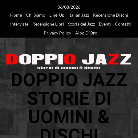
Vai
06/08/2026
al
Home
Chi Siamo
Line-Up
Italian Jazz
Recensione Dischi
contenuto
Interviste
Recensione Libri
Storia del Jazz
Eventi
Contatti
Privacy Policy
Albo D’Oro
DOPPIO JAZZ
STORIE DI
UOMINI &
DISCHI