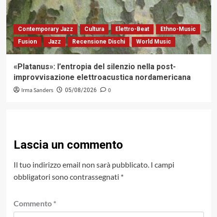
Contemporary Jazz
Cultura
Elettro-Beat
Ethno-Music
Fusion
Jazz
Recensione Dischi
World Music
«Platanus»: l’entropia del silenzio nella post-
improvvisazione elettroacustica nordamericana
Irma Sanders
0
05/08/2026
Lascia un commento
Il tuo indirizzo email non sarà pubblicato.
I campi
obbligatori sono contrassegnati
*
Commento
*