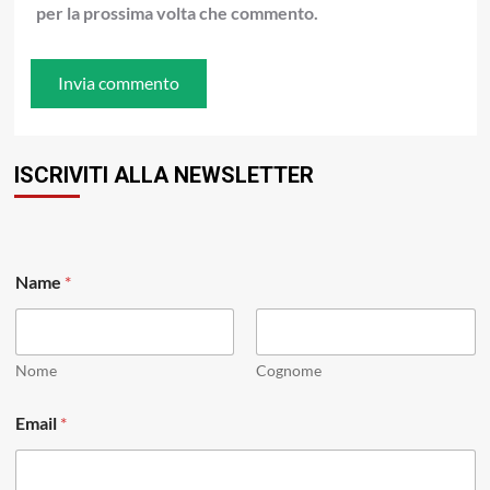
per la prossima volta che commento.
ISCRIVITI ALLA NEWSLETTER
Name
*
Nome
Cognome
E
Email
*
m
a
i
l