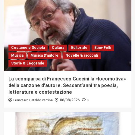
Costume e Società
Cultura
Editoriale
Etno-Folk
Musica
Musica D'autore
Novelle & racconti
Storie & Leggende
La scomparsa di Francesco Guccini la «locomotiva»
della canzone d’autore. Sessant’anni tra poesia,
letteratura e contestazione
Francesco Cataldo Verrina
0
06/08/2026