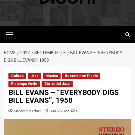
Menu
principale
HOME
2022
SETTEMBRE
3
BILL EVANS – “EVERYBODY
DIGS BILL EVANS”, 1958
Cultura
Jazz
Musica
Recensione Dischi
Ristampa Vinile
Storia del Jazz
BILL EVANS – “EVERYBODY DIGS
BILL EVANS”, 1958
Marcello Marinelli
03/09/2022
0