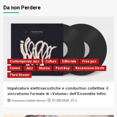
Da non Perdere
Contemporary Jazz
Cultura
Editoriale
Free jazz
Fusion
Jazz
Musica
Post Bop
Recensione Dischi
Third Stream
Impalcature elettroacustiche e conduction collettiva: il
sincretismo formale di «Volume» dell’Ensemble Infini
Francesco Cataldo Verrina
0
07/08/2026