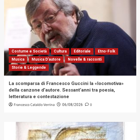
Costume e Società
Cultura
Editoriale
Etno-Folk
Musica
Musica D'autore
Novelle & racconti
Storie & Leggende
La scomparsa di Francesco Guccini la «locomotiva»
della canzone d’autore. Sessant’anni tra poesia,
letteratura e contestazione
Francesco Cataldo Verrina
0
06/08/2026