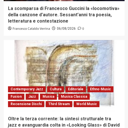
La scomparsa di Francesco Guccini la «locomotiva»
della canzone d’autore. Sessant’anni tra poesia,
letteratura e contestazione
Francesco Cataldo Verrina
0
06/08/2026
Contemporary Jazz
Cultura
Editoriale
Ethno-Music
Fusion
Jazz
Musica
Musica Classica
Recensione Dischi
Third Stream
World Music
Oltre la terza corrente: la sintesi strutturale tra
jazz e avanguardia colta in «Looking Glass» di David