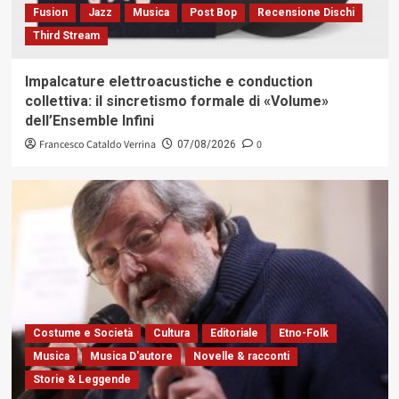
Fusion
Jazz
Musica
Post Bop
Recensione Dischi
Third Stream
Impalcature elettroacustiche e conduction
collettiva: il sincretismo formale di «Volume»
dell’Ensemble Infini
Francesco Cataldo Verrina
0
07/08/2026
Costume e Società
Cultura
Editoriale
Etno-Folk
Musica
Musica D'autore
Novelle & racconti
Storie & Leggende