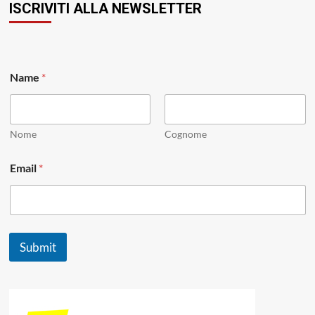
ISCRIVITI ALLA NEWSLETTER
Name
*
Nome
Cognome
*
Email
*
N
a
m
e
*
Submit