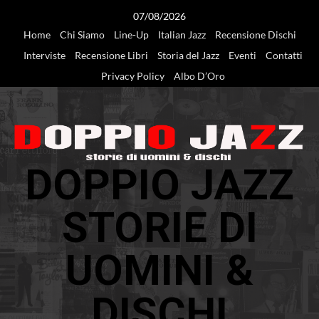
Vai
07/08/2026
al
Home
Chi Siamo
Line-Up
Italian Jazz
Recensione Dischi
contenuto
Interviste
Recensione Libri
Storia del Jazz
Eventi
Contatti
Privacy Policy
Albo D’Oro
DOPPIO JAZZ
STORIE DI
UOMINI &
DISCHI