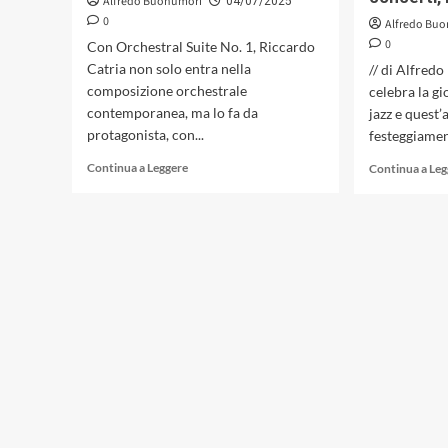
Alfredo Buonumori
04/07/2025
0
Alfredo Bu
0
Con Orchestral Suite No. 1, Riccardo
Catria non solo entra nella
// di Alfred
composizione orchestrale
celebra la gi
contemporanea, ma lo fa da
jazz e quest’a
protagonista, con...
festeggiament
Leggi
Continua a Leggere
Continua a Le
di
più
su
Riccardo
Catria
con
Orchestral
Suite
N°
1,
l’essenza
del
suono,
tra