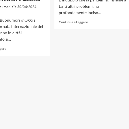
tanti altri problemi, ha
onumori
30/04/2024
profondamente inciso...
o Buonumori // Oggi si
Leggi
Continua a Leggere
ornata internazionale del
di
più
nno in città il
su
o si...
Allo
Leggi
ggere
Stix
di
Music
più
Club
su
si
La
torna
Giornata
a
Internazionale
respirare…
del
buona
Jazz,
musica
ieri
!!!
e
oggi
al
Conservatorio
di