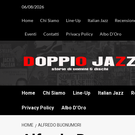
Vai
06/08/2026
al
contenuto
Home
Chi Siamo
Line-Up
Italian Jazz
Recension
Eventi
Contatti
Privacy Policy
Albo D’Oro
DOPPIO JAZZ STORIE DI UOMINI & DISCHI
Home
Chi Siamo
Line-Up
Italian Jazz
R
Privacy Policy
Albo D’Oro
HOME
ALFREDO BUONUMORI