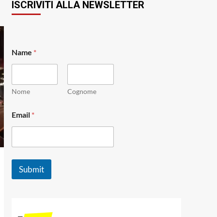
ISCRIVITI ALLA NEWSLETTER
N
Name
*
a
m
e
E
m
Nome
Cognome
a
i
Email
*
l
*
Submit