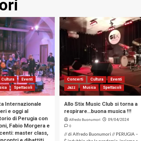
ori
Cultura
Eventi
Concerti
Cultura
Eventi
sica
Spettacoli
Jazz
Musica
Spettacoli
ta Internazionale
Allo Stix Music Club si torna a
eri e oggi al
respirare…buona musica !!!
orio di Perugia con
Alfredo Buonumori
09/04/2024
ni, Fabio Morgera e
0
docenti: master class,
// di Alfredo Buonumori // PERUGIA –
incontri e dibattiti
È indubbio che la pandemia, insieme a