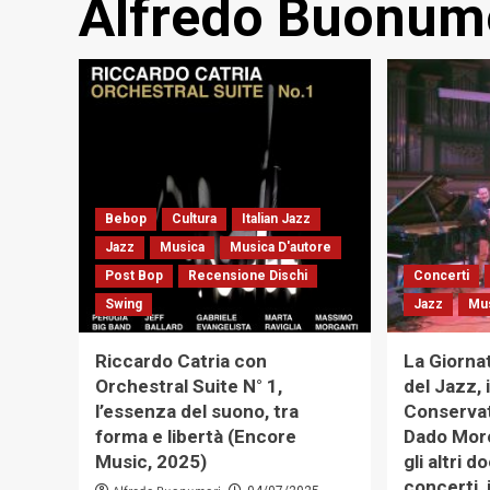
Alfredo Buonum
Bebop
Cultura
Italian Jazz
Jazz
Musica
Musica D'autore
Post Bop
Recensione Dischi
Concerti
Swing
Jazz
Mu
Riccardo Catria con
La Giorna
Orchestral Suite N° 1,
del Jazz, i
l’essenza del suono, tra
Conservat
forma e libertà (Encore
Dado Moro
Music, 2025)
gli altri 
concerti, 