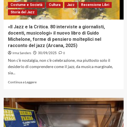
Costume e Società
Cultura
Jazz
Recensione Libri
Storia del Jazz
«Il Jazz e la Critica. 80 interviste a giornalisti,
docenti, musicologi» il nuovo libro di Guido
Michelone, forme di pensiero molteplici nel
racconto del jazz (Arcana, 2025)
Irma Sanders
0
30/09/2025
Non c’è nostalgia, non c’è celebrazione, ma piuttosto solo il
desiderio di comprendere come il jazz, da musica marginale,
sia...
Leggi
Continua a Leggere
di
più
su
«Il
Jazz
e
la
Critica.