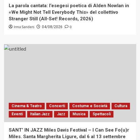
La parola cantata: l’esegesi poetica di Alden Nowlan in
«We Might Not Tell Everybody This» del collettivo
Stranger Still (All-Set! Records, 2026)
Irma Sanders
0
04/08/2026
Cinema & Teatro
Concerti
Costume e Società
Cultura
Eventi
Italian Jazz
Jazz
Musica
Spettacoli
SANT’ IN JAZZ Miles Davis Festival – I Can See Fo(u)r
Miles. Santa Margherita Ligure, dal 6 al 13 settembre