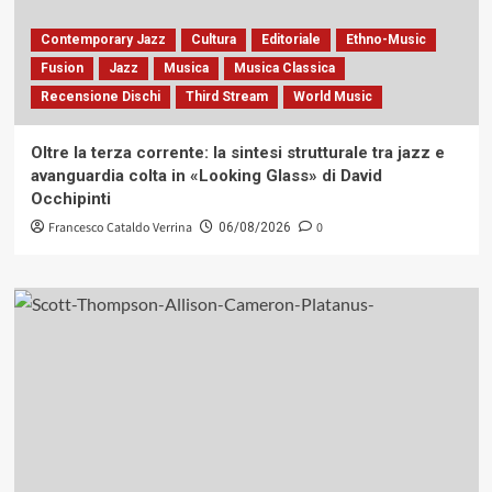
Contemporary Jazz
Cultura
Editoriale
Ethno-Music
Fusion
Jazz
Musica
Musica Classica
Recensione Dischi
Third Stream
World Music
Oltre la terza corrente: la sintesi strutturale tra jazz e
avanguardia colta in «Looking Glass» di David
Occhipinti
Francesco Cataldo Verrina
0
06/08/2026