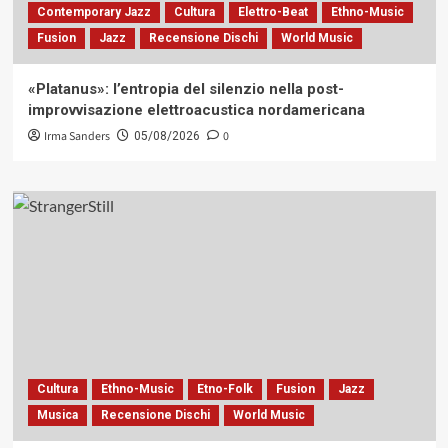
Contemporary Jazz
Cultura
Elettro-Beat
Ethno-Music
Fusion
Jazz
Recensione Dischi
World Music
«Platanus»: l’entropia del silenzio nella post-
improvvisazione elettroacustica nordamericana
Irma Sanders
0
05/08/2026
Cultura
Ethno-Music
Etno-Folk
Fusion
Jazz
Musica
Recensione Dischi
World Music