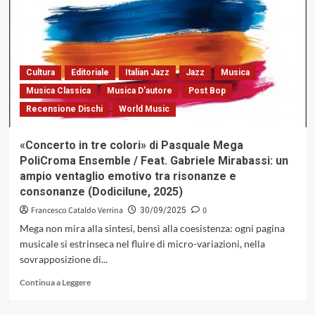
Claudio
Fasoli
Jazz
Trio:
nel
solco
Cultura
Editoriale
Italian Jazz
Jazz
Musica
di
Musica Classica
Musica D'autore
Post Bop
un
Recensione Dischi
World Music
ascolto
pensante,
fra
«Concerto in tre colori» di Pasquale Mega
geometrie
PoliCroma Ensemble / Feat. Gabriele Mirabassi: un
timbriche
ampio ventaglio emotivo tra risonanze e
e
consonanze (Dodicilune, 2025)
visioni
interiori
Francesco Cataldo Verrina
0
30/09/2025
(Carosello,
Mega non mira alla sintesi, bensì alla coesistenza: ogni pagina
1978)
musicale si estrinseca nel fluire di micro-variazioni, nella
sovrapposizione di...
Leggi
Continua a Leggere
di
più