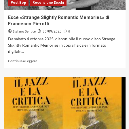
Post Bop
Recensione Dischi
Esce «Strange Slightly Romantic Memories» di
Francesco Pierotti
Stefano Dentice
0
30/09/2025
Da sabato 4 ottobre 2025, disponibile il nuovo disco Strange
Slightly Romantic Memories in copia fisica e in formato
digitale...
Leggi
Continua a Leggere
di
più
su
Esce
«Strange
Slightly
Romantic
Memories»
di
Francesco
Pierotti