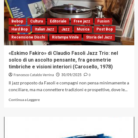
80
interviste
a
giornalisti,
Bebop
Cultura
Editoriale
Free jazz
Fusion
docenti,
Hard Bop
Italian Jazz
Jazz
Musica
Post Bop
musicologi»
Recensione Dischi
Ristampa Vinile
Storia del Jazz
il
nuovo
libro
«Eskimo Fakiro» di Claudio Fasoli Jazz Trio: nel
di
solco di un ascolto pensante, fra geometrie
Guido
timbriche e visioni interiori (Carosello, 1978)
Michelone,
forme
Francesco Cataldo Verrina
0
30/09/2025
di
Il jazz proposto da Fasoli e compagni non pensa minimamente a
pensiero
conciliare, ma ma connettere tradizioni e prospettive, dove le...
molteplici
nel
Leggi
Continua a Leggere
racconto
di
del
più
jazz
su
(Arcana,
«Eskimo
2025)
Fakiro»
di