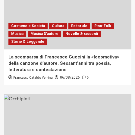
Costume e Società
Cultura
Editoriale
Etno-Folk
Musica
Musica D'autore
Novelle & racconti
Storie & Leggende
La scomparsa di Francesco Guccini la «locomotiva»
della canzone d’autore. Sessant’anni tra poesia,
letteratura e contestazione
Francesco Cataldo Verrina
0
06/08/2026