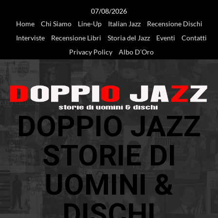
Vai
07/08/2026
al
Home
Chi Siamo
Line-Up
Italian Jazz
Recensione Dischi
contenuto
Interviste
Recensione Libri
Storia del Jazz
Eventi
Contatti
Privacy Policy
Albo D’Oro
DOPPIO JAZZ
STORIE DI
UOMINI &
DISCHI