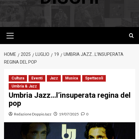
Menu
principale
HOME
2025
LUGLIO
19
UMBRIA JAZZ…L’INSUPERATA
REGINA DEL POP
Cultura
Eventi
Jazz
Musica
Spettacoli
Umbria & Jazz
Umbria Jazz…l’insuperata regina del
pop
Redazione DoppioJazz
19/07/2025
0