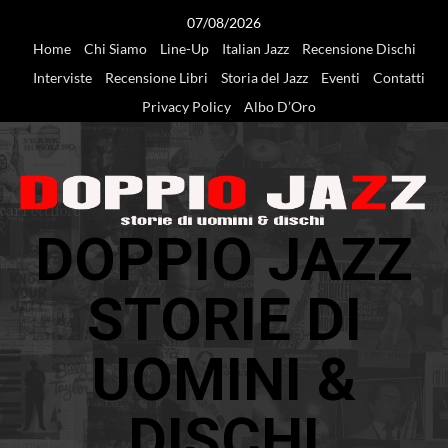
Vai
07/08/2026
al
Home
Chi Siamo
Line-Up
Italian Jazz
Recensione Dischi
contenuto
Interviste
Recensione Libri
Storia del Jazz
Eventi
Contatti
Privacy Policy
Albo D’Oro
DOPPIO JAZZ
STORIE DI
UOMINI &
DISCHI