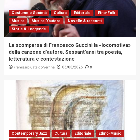
Costume e Società
Cultura
Editoriale
Etno-Folk
Musica
Musica D'autore
Novelle & racconti
Storie & Leggende
La scomparsa di Francesco Guccini la «locomotiva»
della canzone d’autore. Sessant’anni tra poesia,
letteratura e contestazione
Francesco Cataldo Verrina
0
06/08/2026
Contemporary Jazz
Cultura
Editoriale
Ethno-Music