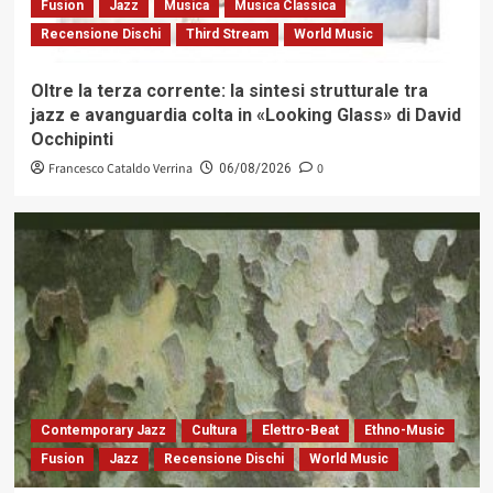
Fusion
Jazz
Musica
Musica Classica
Recensione Dischi
Third Stream
World Music
Oltre la terza corrente: la sintesi strutturale tra
jazz e avanguardia colta in «Looking Glass» di David
Occhipinti
Francesco Cataldo Verrina
0
06/08/2026
Contemporary Jazz
Cultura
Elettro-Beat
Ethno-Music
Fusion
Jazz
Recensione Dischi
World Music