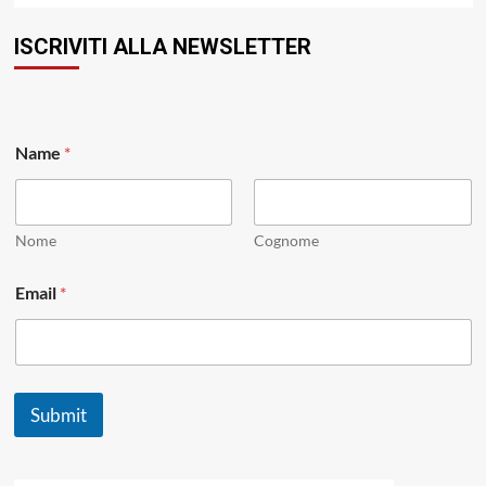
ISCRIVITI ALLA NEWSLETTER
N
Name
*
a
m
e
N
a
Nome
Cognome
m
e
Email
*
E
m
a
i
l
Submit