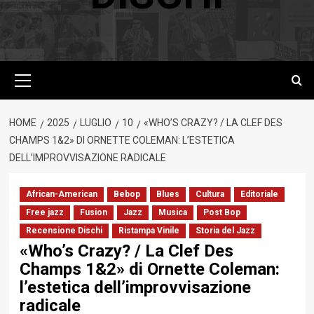
Menu
principale
HOME
2025
LUGLIO
10
«WHO’S CRAZY? / LA CLEF DES
CHAMPS 1&2» DI ORNETTE COLEMAN: L’ESTETICA
DELL’IMPROVVISAZIONE RADICALE
African-American
Bebop
Blues
Cultura
Editoriale
Free jazz
Fusion
Jazz
Musica
Post Bop
Recensione Dischi
Ristampa Vinile
Storia del Jazz
«Who’s Crazy? / La Clef Des
Champs 1&2» di Ornette Coleman:
l’estetica dell’improvvisazione
radicale