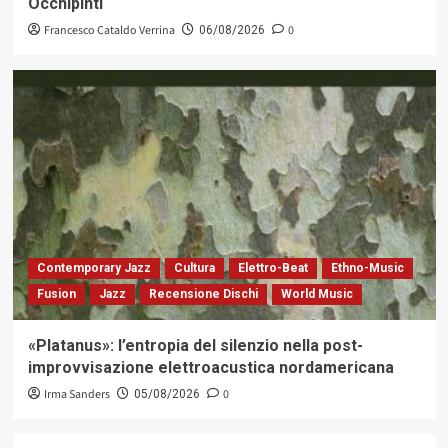
Occhipinti
Francesco Cataldo Verrina
0
06/08/2026
Contemporary Jazz
Cultura
Elettro-Beat
Ethno-Music
Fusion
Jazz
Recensione Dischi
World Music
«Platanus»: l’entropia del silenzio nella post-
improvvisazione elettroacustica nordamericana
Irma Sanders
0
05/08/2026