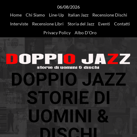
Vai
06/08/2026
al
Home
Chi Siamo
Line-Up
Italian Jazz
Recensione Dischi
contenuto
Interviste
Recensione Libri
Storia del Jazz
Eventi
Contatti
Privacy Policy
Albo D’Oro
DOPPIO JAZZ
STORIE DI
UOMINI &
DISCHI