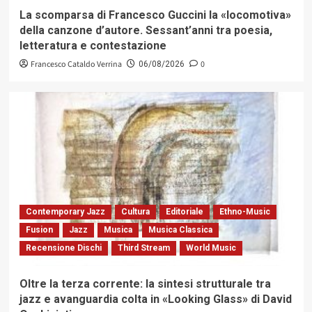
La scomparsa di Francesco Guccini la «locomotiva»
della canzone d’autore. Sessant’anni tra poesia,
letteratura e contestazione
Francesco Cataldo Verrina
0
06/08/2026
Contemporary Jazz
Cultura
Editoriale
Ethno-Music
Fusion
Jazz
Musica
Musica Classica
Recensione Dischi
Third Stream
World Music
Oltre la terza corrente: la sintesi strutturale tra
jazz e avanguardia colta in «Looking Glass» di David