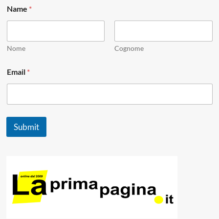
Name
*
Nome
Cognome
E
Email
*
m
a
i
l
E
m
Submit
a
i
l
*