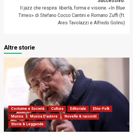
Successivo:
Il jazz che respira: libertà, forma e visione. «In Blue
Times» di Stefano Cocco Cantini e Romano Zuffi (ft.
Ares Tavolazzi e Alfredo Golino)
Altre storie
Costume e Società
Cultura
Editoriale
Etno-Folk
Musica
Musica D'autore
Novelle & racconti
Storie & Leggende