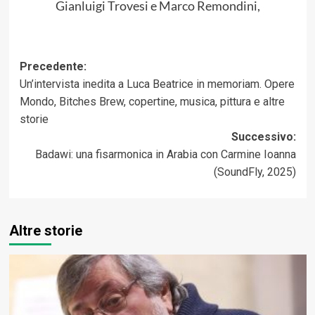
Gianluigi Trovesi e Marco Remondini,
Navigazione
Precedente:
Un’intervista inedita a Luca Beatrice in memoriam. Opere
articolo
Mondo, Bitches Brew, copertine, musica, pittura e altre
storie
Successivo:
Badawi: una fisarmonica in Arabia con Carmine Ioanna
(SoundFly, 2025)
Altre storie