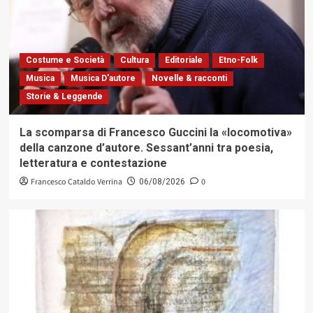
Costume e Società
Cultura
Editoriale
Etno-Folk
Musica
Musica D'autore
Novelle & racconti
Storie & Leggende
La scomparsa di Francesco Guccini la «locomotiva»
della canzone d’autore. Sessant’anni tra poesia,
letteratura e contestazione
Francesco Cataldo Verrina
0
06/08/2026