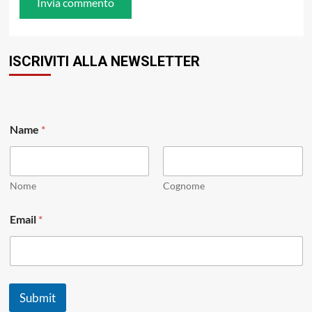
ISCRIVITI ALLA NEWSLETTER
N
Name
*
a
m
e
E
m
Nome
Cognome
a
i
Email
*
l
E
m
a
i
l
Submit