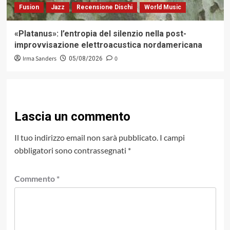
Fusion
Jazz
Recensione Dischi
World Music
«Platanus»: l’entropia del silenzio nella post-
improvvisazione elettroacustica nordamericana
Irma Sanders
0
05/08/2026
Lascia un commento
Il tuo indirizzo email non sarà pubblicato.
I campi
obbligatori sono contrassegnati
*
Commento
*