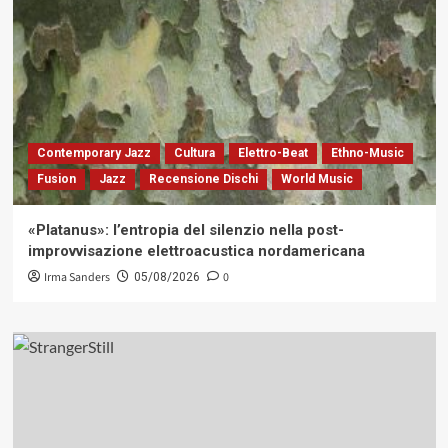
Contemporary Jazz
Cultura
Elettro-Beat
Ethno-Music
Fusion
Jazz
Recensione Dischi
World Music
«Platanus»: l’entropia del silenzio nella post-
improvvisazione elettroacustica nordamericana
Irma Sanders
0
05/08/2026