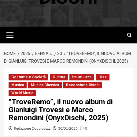
Menu
principale
HOME
2025
GENNAIO
30
“TROVEREMO”, IL NUOVO ALBUM
DI GIANLUIGI TROVESI E MARCO REMONDINI (ONYXDISCHI, 2025)
Costume e Società
Cultura
Italian Jazz
Jazz
Musica
Musica Classica
Recensione Dischi
World Music
“TroveRemo”, il nuovo album di
Gianluigi Trovesi e Marco
Remondini (OnyxDischi, 2025)
Redazione DoppioJazz
30/01/2025
0