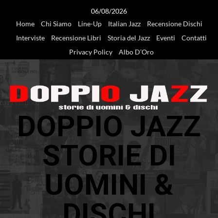
Vai
06/08/2026
al
Home
Chi Siamo
Line-Up
Italian Jazz
Recensione Dischi
contenuto
Interviste
Recensione Libri
Storia del Jazz
Eventi
Contatti
Privacy Policy
Albo D’Oro
DOPPIO JAZZ
STORIE DI
UOMINI &
DISCHI