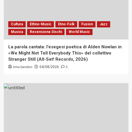
Cultura
Ethno-Music
Etno-Folk
Fusion
Jazz
Musica
Recensione Dischi
World Music
La parola cantata: l’esegesi poetica di Alden Nowlan in
«We Might Not Tell Everybody This» del collettivo
Stranger Still (All-Set! Records, 2026)
Irma Sanders
0
04/08/2026