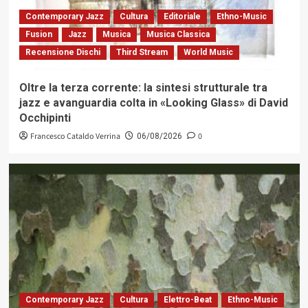
Contemporary Jazz
Cultura
Editoriale
Ethno-Music
Fusion
Jazz
Musica
Musica Classica
Recensione Dischi
Third Stream
World Music
Oltre la terza corrente: la sintesi strutturale tra
jazz e avanguardia colta in «Looking Glass» di David
Occhipinti
Francesco Cataldo Verrina
0
06/08/2026
Contemporary Jazz
Cultura
Elettro-Beat
Ethno-Music