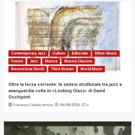
Contemporary Jazz
Cultura
Editoriale
Ethno-Music
Fusion
Jazz
Musica
Musica Classica
Recensione Dischi
Third Stream
World Music
Oltre la terza corrente: la sintesi strutturale tra jazz e
avanguardia colta in «Looking Glass» di David
Occhipinti
Francesco Cataldo Verrina
0
06/08/2026