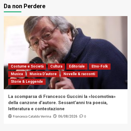
Da non Perdere
Costume e Società
Cultura
Editoriale
Etno-Folk
Musica
Musica D'autore
Novelle & racconti
Storie & Leggende
La scomparsa di Francesco Guccini la «locomotiva»
della canzone d’autore. Sessant’anni tra poesia,
letteratura e contestazione
Francesco Cataldo Verrina
0
06/08/2026