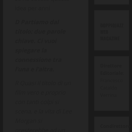
idea per anni
D Partiamo dal
DOPPIOJAZZ
titolo: due parole
WEB
MAGAZINE
chiave. Ci vuoi
spiegare la
connessione tra
Direttore
l’una e l’altra.
Editoriale
:
Francesco
R Quasi il titolo di un
Cataldo
film vero e proprio
Verrina
con tanti colpi si
scena, e la vita di Lee
Morgan si
Condirettore
:
presterebbe ad un