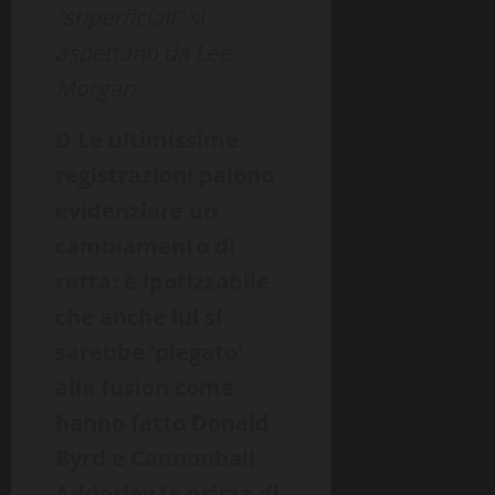
“superficiali” si
aspettano da Lee
Morgan.
D Le ultimissime
registrazioni paiono
evidenziare un
cambiamento di
rotta: è ipotizzabile
che anche lui si
sarebbe ‘piegato’
alla fusion come
hanno fatto Donald
Byrd e Cannonball
Adderley (e prima di