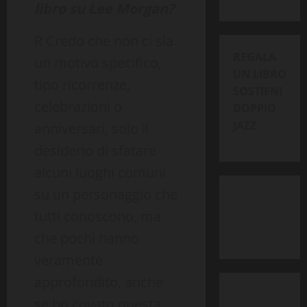
libro su Lee Morgan?
R Credo che non ci sia
REGALA
un motivo specifico,
UN LIBRO
tipo ricorrenze,
SOSTIENI
celebrazioni o
DOPPIO
JAZZ
anniversari, solo il
desiderio di sfatare
alcuni luoghi comuni
su un personaggio che
tutti conoscono, ma
che pochi hanno
veramente
approfondito, anche
se ho covato questa