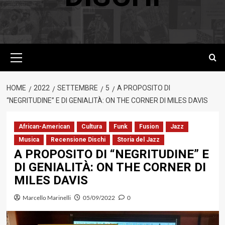
Menu
principale
HOME
2022
SETTEMBRE
5
A PROPOSITO DI
“NEGRITUDINE” E DI GENIALITÀ: ON THE CORNER DI MILES DAVIS
African-American
Cultura
Funk
Fusion
Jazz
Musica
Recensione Dischi
Storia del Jazz
A PROPOSITO DI “NEGRITUDINE” E
DI GENIALITÀ: ON THE CORNER DI
MILES DAVIS
Marcello Marinelli
05/09/2022
0