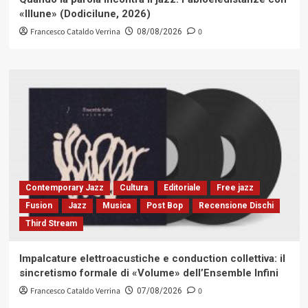
«Illune» (Dodicilune, 2026)
Francesco Cataldo Verrina
0
08/08/2026
Contemporary Jazz
Cultura
Editoriale
Free jazz
Fusion
Jazz
Musica
Post Bop
Recensione Dischi
Third Stream
Impalcature elettroacustiche e conduction collettiva: il
sincretismo formale di «Volume» dell’Ensemble Infini
Francesco Cataldo Verrina
0
07/08/2026