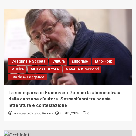
Costume e Società
Cultura
Editoriale
Etno-Folk
Musica
Musica D'autore
Novelle & racconti
Storie & Leggende
La scomparsa di Francesco Guccini la «locomotiva»
della canzone d’autore. Sessant’anni tra poesia,
letteratura e contestazione
Francesco Cataldo Verrina
0
06/08/2026