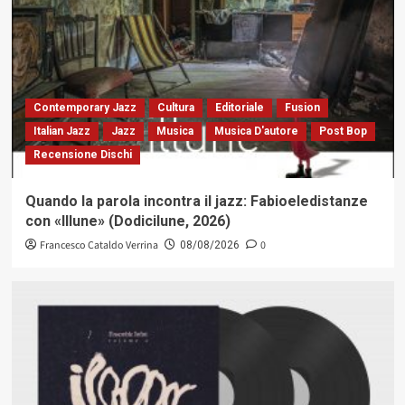
Contemporary Jazz
Cultura
Editoriale
Fusion
Italian Jazz
Jazz
Musica
Musica D'autore
Post Bop
Recensione Dischi
Quando la parola incontra il jazz: Fabioeledistanze
con «Illune» (Dodicilune, 2026)
Francesco Cataldo Verrina
0
08/08/2026