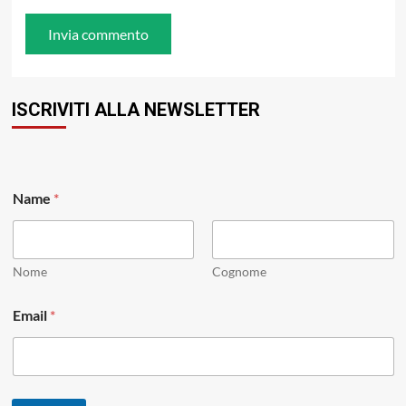
ISCRIVITI ALLA NEWSLETTER
E
Name
*
m
a
i
l
N
Nome
Cognome
a
m
Email
*
e
*