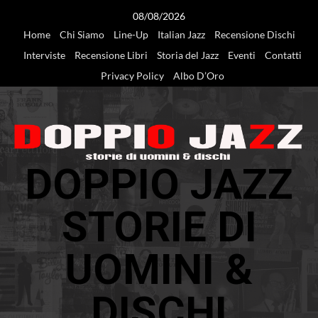
Vai
08/08/2026
al
Home
Chi Siamo
Line-Up
Italian Jazz
Recensione Dischi
contenuto
Interviste
Recensione Libri
Storia del Jazz
Eventi
Contatti
Privacy Policy
Albo D’Oro
DOPPIO JAZZ
STORIE DI
UOMINI &
DISCHI