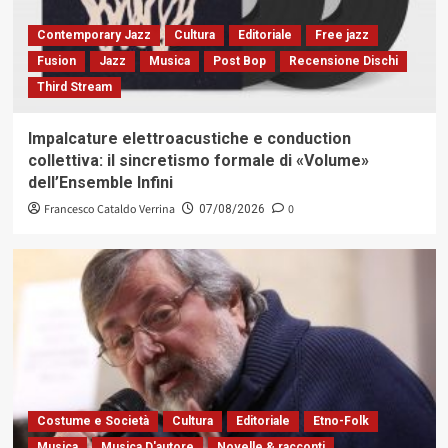
Contemporary Jazz
Cultura
Editoriale
Free jazz
Fusion
Jazz
Musica
Post Bop
Recensione Dischi
Third Stream
Impalcature elettroacustiche e conduction
collettiva: il sincretismo formale di «Volume»
dell’Ensemble Infini
Francesco Cataldo Verrina
0
07/08/2026
Costume e Società
Cultura
Editoriale
Etno-Folk
Musica
Musica D'autore
Novelle & racconti