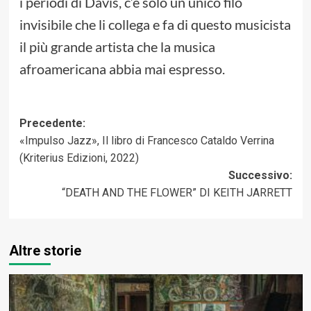
i periodi di Davis, c’è solo un unico filo
invisibile che li collega e fa di questo musicista
il più grande artista che la musica
afroamericana abbia mai espresso.
Navigazione
Precedente:
«Impulso Jazz», Il libro di Francesco Cataldo Verrina
articolo
(Kriterius Edizioni, 2022)
Successivo:
“DEATH AND THE FLOWER” DI KEITH JARRETT
Altre storie