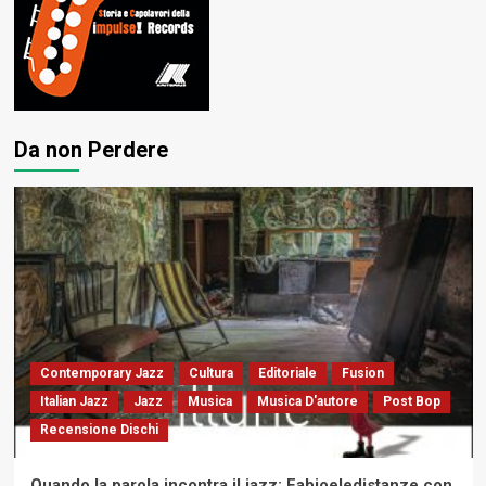
Da non Perdere
Contemporary Jazz
Cultura
Editoriale
Fusion
Italian Jazz
Jazz
Musica
Musica D'autore
Post Bop
Recensione Dischi
Quando la parola incontra il jazz: Fabioeledistanze con