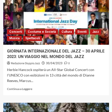
FESTIVAL
DI
GRANDI
NUMERI
QUELLO
DEL
2023,
Concerti
Costume e Società
Cultura
Eventi
Jazz
SOLD
Musica
Spettacoli
OUT
IN
TUTTI
GIORNATA INTERNAZIONALE DEL JAZZ – 30 APRILE
I
2023: UN VIAGGIO NEL MONDO DEL JAZZ
CONCERTI
Redazione DoppioJazz
0
30/04/2023
Herbie Hancock ospiterà un All-Star Global Concert con
l’UNESCO con esibizioni in 13 città del mondo di Dianne
Reeves, Marcus...
Leggi
Continua a Leggere
di
più
su
GIORNATA
INTERNAZIONALE