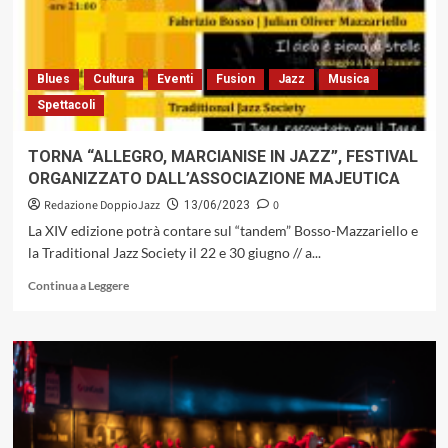
dal
30
giugno
al
Blues
Cultura
Eventi
Fusion
Jazz
Musica
30
Spettacoli
luglio
TORNA “ALLEGRO, MARCIANISE IN JAZZ”, FESTIVAL
ORGANIZZATO DALL’ASSOCIAZIONE MAJEUTICA
Redazione DoppioJazz
0
13/06/2023
La XIV edizione potrà contare sul “tandem” Bosso-Mazzariello e
la Traditional Jazz Society il 22 e 30 giugno // a...
Leggi
Continua a Leggere
di
più
su
TORNA
“ALLEGRO,
MARCIANISE
IN
JAZZ”,