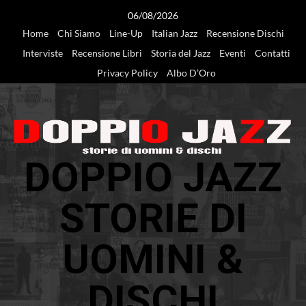
Vai
06/08/2026
al
Home
Chi Siamo
Line-Up
Italian Jazz
Recensione Dischi
contenuto
Interviste
Recensione Libri
Storia del Jazz
Eventi
Contatti
Privacy Policy
Albo D’Oro
DOPPIO JAZZ
STORIE DI
UOMINI &
DISCHI