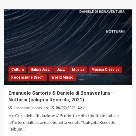
“FUTURA”.
più
PROGRAMMA
su
COMPLETO
“OBRAS”
È
IL
NUOVO
ALBUM
IN
PIANO
SOLO
DI
STEFANO
Cultura
Italian Jazz
Jazz
Musica
Musica Classica
FALCONE
Recensione Dischi
World Music
Emanuele Sartoris & Daniele di Bonaventura –
Notturni (caligola Records, 2021)
Redazione DoppioJazz
0
06/02/2021
// a Cura della Redazione // Prodotto e distribuito in Italia e
all’estero dalla storica etichetta veneta “Caligola Records”,
l’album...