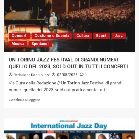
COMPLETO
50TH
ANNIVERSARY,
DAL
7
AL
Concerti
Costume e Società
Cultura
Eventi
Jazz
16
Musica
Spettacoli
LUGLIO
UN TORINO JAZZ FESTIVAL DI GRANDI NUMERI
QUELLO DEL 2023, SOLD OUT IN TUTTI I CONCERTI
Redazione DoppioJazz
0
02/05/2023
// a Cura della Redazione // Un Torino Jazz Festival di grandi
numeri quello del 2023, sold out praticamente tutti...
Leggi
Continua a Leggere
di
più
su
UN
TORINO
JAZZ