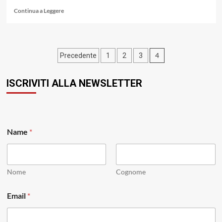
Leggi
Continua a Leggere
di
più
su
The
Paginazione
4
Precedente
1
2
3
Pier
Jazz
degli
Fourtet
ISCRIVITI ALLA NEWSLETTER
articoli
con
“Imaginary
Geographies”
(Improvvisatore
Volontario,
*
Name
*
2020)
*
N
a
m
e
Nome
Cognome
Email
*