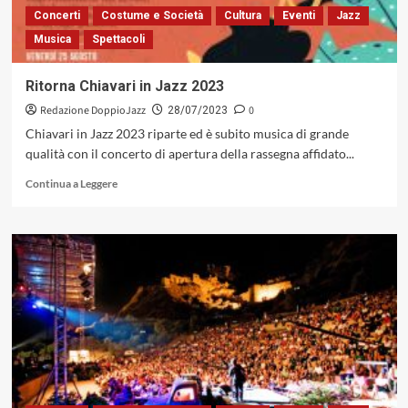
DEL
Concerti
Costume e Società
Cultura
Eventi
Jazz
FESTIVAL
Musica
Spettacoli
INTERNAZIONALE
DEL
JAZZ
Ritorna Chiavari in Jazz 2023
RUMORI
Redazione DoppioJazz
0
MEDITERRANEI
28/07/2023
DI
Chiavari in Jazz 2023 riparte ed è subito musica di grande
ROCCELLA
qualità con il concerto di apertura della rassegna affidato...
Leggi
Continua a Leggere
di
più
su
Ritorna
Chiavari
in
Jazz
2023