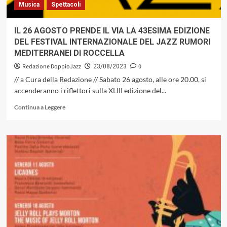
Musica
Spettacoli
IL 26 AGOSTO PRENDE IL VIA LA 43ESIMA EDIZIONE
DEL FESTIVAL INTERNAZIONALE DEL JAZZ RUMORI
MEDITERRANEI DI ROCCELLA
Redazione DoppioJazz
0
23/08/2023
// a Cura della Redazione // Sabato 26 agosto, alle ore 20.00, si
accenderanno i riflettori sulla XLIII edizione del...
Leggi
Continua a Leggere
di
più
su
IL
26
AGOSTO
PRENDE
IL
VIA
LA
43ESIMA
EDIZIONE