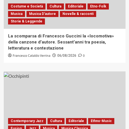
Costume e Società
Cultura
Editoriale
Etno-Folk
Musica
Musica D'autore
Novelle & racconti
Storie & Leggende
La scomparsa di Francesco Guccini la «locomotiva»
della canzone d’autore. Sessant’anni tra poesia,
letteratura e contestazione
Francesco Cataldo Verrina
0
06/08/2026
Contemporary Jazz
Cultura
Editoriale
Ethno-Music
Fusion
Jazz
Musica
Musica Classica