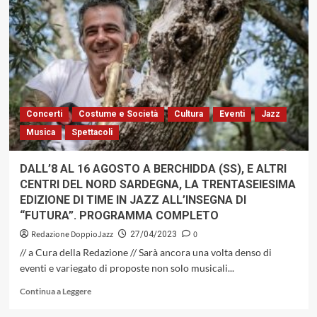
DEL
JAZZ
–
30
APRILE
2023:
UN
VIAGGIO
Concerti
Costume e Società
Cultura
Eventi
Jazz
NEL
Musica
Spettacoli
MONDO
DEL
JAZZ
DALL’8 AL 16 AGOSTO A BERCHIDDA (SS), E ALTRI
CENTRI DEL NORD SARDEGNA, LA TRENTASEIESIMA
EDIZIONE DI TIME IN JAZZ ALL’INSEGNA DI
“FUTURA”. PROGRAMMA COMPLETO
Redazione DoppioJazz
0
27/04/2023
// a Cura della Redazione // Sarà ancora una volta denso di
eventi e variegato di proposte non solo musicali...
Leggi
Continua a Leggere
di
più