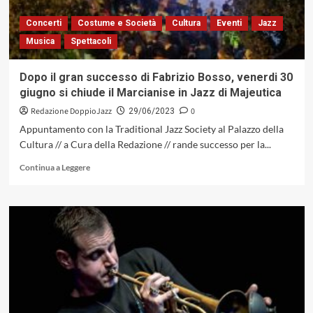
Concerti
Costume e Società
Cultura
Eventi
Jazz
Musica
Spettacoli
Dopo il gran successo di Fabrizio Bosso, venerdi 30
giugno si chiude il Marcianise in Jazz di Majeutica
Redazione DoppioJazz
0
29/06/2023
Appuntamento con la Traditional Jazz Society al Palazzo della
Cultura // a Cura della Redazione // rande successo per la...
Leggi
Continua a Leggere
di
più
su
Dopo
il
gran
successo
di
Fabrizio
Bosso,
venerdi