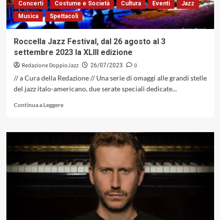
Concerti
Costume e Società
Cultura
Eventi
Jazz
Musica
Spettacoli
Roccella Jazz Festival, dal 26 agosto al 3
settembre 2023 la XLIII edizione
Redazione DoppioJazz
0
26/07/2023
// a Cura della Redazione // Una serie di omaggi alle grandi stelle
del jazz italo-americano, due serate speciali dedicate...
Leggi
Continua a Leggere
di
più
su
Roccella
Jazz
Festival,
dal
26
agosto
al
3
settembre