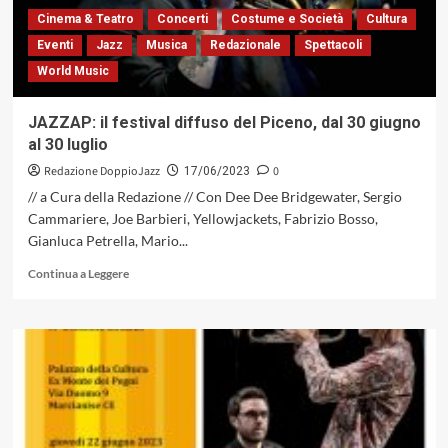
30
Cinema & Teatro
Concerti
Costume e Società
Cultura
giugno
Eventi
Jazz
Musica
Redazionale
Spettacoli
si
World Music
chiude
il
Marcianise
JAZZAP: il festival diffuso del Piceno, dal 30 giugno
in
al 30 luglio
Jazz
di
Redazione DoppioJazz
0
17/06/2023
Majeutica
// a Cura della Redazione // Con Dee Dee Bridgewater, Sergio
Cammariere, Joe Barbieri, Yellowjackets, Fabrizio Bosso,
Gianluca Petrella, Mario...
Leggi
Continua a Leggere
di
più
su
JAZZAP:
il
festival
diffuso
del
Piceno,