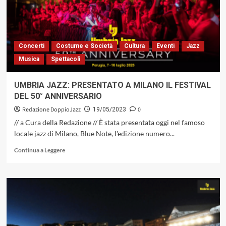
FESTIVAL
ORGANIZZATO
DALL’ASSOCIAZIONE
MAJEUTICA
Concerti
Costume e Società
Cultura
Eventi
Jazz
Musica
Spettacoli
UMBRIA JAZZ: PRESENTATO A MILANO IL FESTIVAL
DEL 50° ANNIVERSARIO
Redazione DoppioJazz
0
19/05/2023
// a Cura della Redazione // È stata presentata oggi nel famoso
locale jazz di Milano, Blue Note, l'edizione numero...
Leggi
Continua a Leggere
di
più
su
UMBRIA
JAZZ:
PRESENTATO
A
MILANO