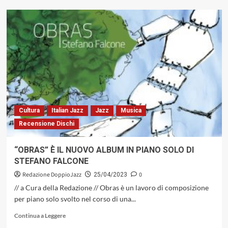
su
DALL’8
AL
16
AGOSTO
A
BERCHIDDA
(SS),
E
ALTRI
CENTRI
Cultura
Italian Jazz
Jazz
Musica
DEL
Recensione Dischi
NORD
SARDEGNA,
LA
“OBRAS” È IL NUOVO ALBUM IN PIANO SOLO DI
TRENTASEIESIMA
STEFANO FALCONE
EDIZIONE
DI
Redazione DoppioJazz
0
25/04/2023
TIME
// a Cura della Redazione // Obras è un lavoro di composizione
IN
per piano solo svolto nel corso di una...
JAZZ
ALL’INSEGNA
Leggi
Continua a Leggere
DI
di