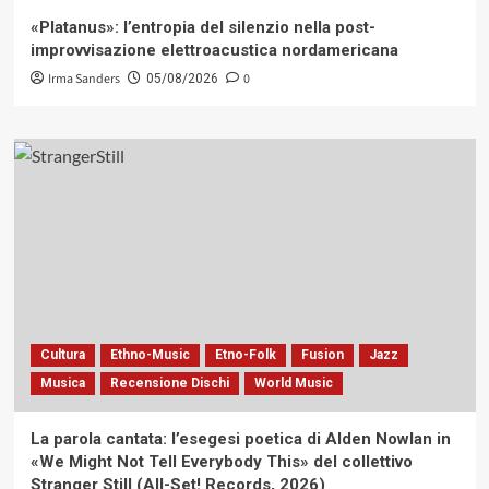
«Platanus»: l’entropia del silenzio nella post-
improvvisazione elettroacustica nordamericana
Irma Sanders
0
05/08/2026
Cultura
Ethno-Music
Etno-Folk
Fusion
Jazz
Musica
Recensione Dischi
World Music
La parola cantata: l’esegesi poetica di Alden Nowlan in
«We Might Not Tell Everybody This» del collettivo
Stranger Still (All-Set! Records, 2026)