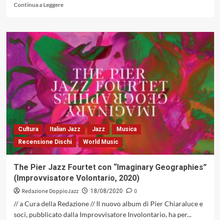
Leggi
Continua a Leggere
di
più
su
Emanuele
Sartoris
&
Daniele
di
Bonaventura
–
Notturni
(caligola
Records,
Cultura
Italian Jazz
Jazz
Musica
2021)
Recensione Dischi
World Music
The Pier Jazz Fourtet con “Imaginary Geographies”
(Improvvisatore Volontario, 2020)
Redazione DoppioJazz
0
18/08/2020
// a Cura della Redazione // Il nuovo album di Pier Chiaraluce e
soci, pubblicato dalla Improvvisatore Involontario, ha per...