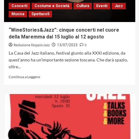
2023
Concerti
Costume e Società
Cultura
Eventi
Jazz
la
Musica
Spettacoli
XLIII
edizione
“WineStories&Jazz”: cinque concerti nel cuore
della Maremma dal 15 luglio al 12 agosto
Redazione DoppioJazz
0
13/07/2023
La Casa del Jazz italiano, festival giunto alla XXXI edizione, da
quest’anno ha un’importante sezione toscana. Che darà spazio,
oltre...
Leggi
Continua a Leggere
di
più
su
“WineStories&Jazz”:
cinque
concerti
nel
cuore
della
Maremma