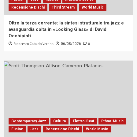
Recensione Dischi
Third Stream
World Music
Oltre la terza corrente: la sintesi strutturale tra jazz e
avanguardia colta in «Looking Glass» di David
Occhipinti
Francesco Cataldo Verrina
0
06/08/2026
Contemporary Jazz
Cultura
Elettro-Beat
Ethno-Music
Fusion
Jazz
Recensione Dischi
World Music