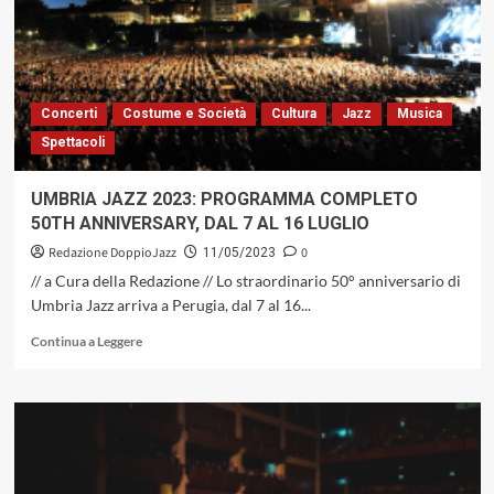
IL
FESTIVAL
DEL
50°
ANNIVERSARIO
Concerti
Costume e Società
Cultura
Jazz
Musica
Spettacoli
UMBRIA JAZZ 2023: PROGRAMMA COMPLETO
50TH ANNIVERSARY, DAL 7 AL 16 LUGLIO
Redazione DoppioJazz
0
11/05/2023
// a Cura della Redazione // Lo straordinario 50° anniversario di
Umbria Jazz arriva a Perugia, dal 7 al 16...
Leggi
Continua a Leggere
di
più
su
UMBRIA
JAZZ
2023:
PROGRAMMA