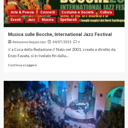
Udine
Jazz
Arte & Poesia
Concerti
Costume e Società
Cultura
Eventi
Jazz
Musica
Spettacoli
Musica sulle Bocche, International Jazz Festival
Redazione DoppioJazz
0
04/07/2023
// a Cura della Redazione // Nato nel 2001, creato e diretto da
Enzo Favata, si è rivelato fin dalla...
Leggi
Continua a Leggere
di
più
su
Musica
sulle
Bocche,
International
Jazz
Festival