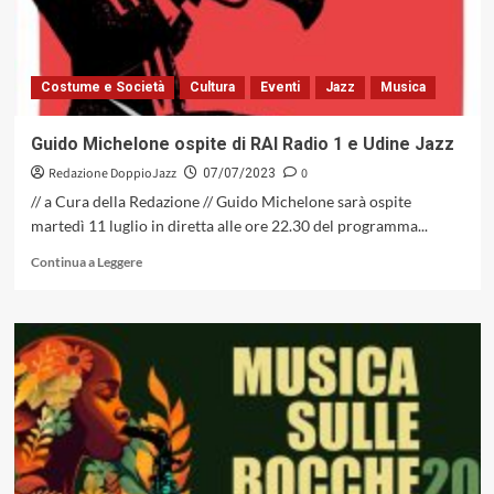
dal
15
luglio
al
Costume e Società
Cultura
Eventi
Jazz
Musica
12
agosto
Guido Michelone ospite di RAI Radio 1 e Udine Jazz
Redazione DoppioJazz
0
07/07/2023
// a Cura della Redazione // Guido Michelone sarà ospite
martedì 11 luglio in diretta alle ore 22.30 del programma...
Leggi
Continua a Leggere
di
più
su
Guido
Michelone
ospite
di
RAI
Radio
1
e