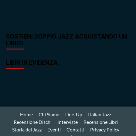
SOSTIENI DOPPIO JAZZ ACQUISTANDO UN
LIBRO
LIBRI IN EVIDENZA
Home
Chi Siamo
Line-Up
Italian Jazz
Recensione Dischi
Interviste
Recensione Libri
Storia del Jazz
Eventi
Contatti
Privacy Policy