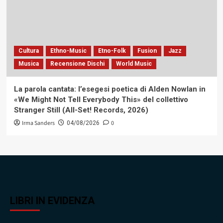
Cultura
Ethno-Music
Etno-Folk
Fusion
Jazz
Musica
Recensione Dischi
World Music
La parola cantata: l’esegesi poetica di Alden Nowlan in
«We Might Not Tell Everybody This» del collettivo
Stranger Still (All-Set! Records, 2026)
Irma Sanders
0
04/08/2026
LIBRI IN EVIDENZA