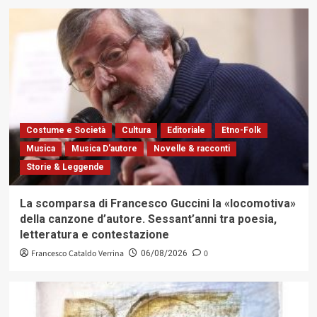
Costume e Società
Cultura
Editoriale
Etno-Folk
Musica
Musica D'autore
Novelle & racconti
Storie & Leggende
La scomparsa di Francesco Guccini la «locomotiva»
della canzone d’autore. Sessant’anni tra poesia,
letteratura e contestazione
Francesco Cataldo Verrina
0
06/08/2026