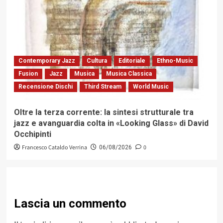
Contemporary Jazz
Cultura
Editoriale
Ethno-Music
Fusion
Jazz
Musica
Musica Classica
Recensione Dischi
Third Stream
World Music
Oltre la terza corrente: la sintesi strutturale tra
jazz e avanguardia colta in «Looking Glass» di David
Occhipinti
Francesco Cataldo Verrina
0
06/08/2026
Lascia un commento