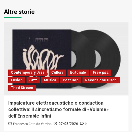
Altre storie
Contemporary Jazz
Cultura
Editoriale
Free jazz
Fusion
Jazz
Musica
Post Bop
Recensione Dischi
Third Stream
Impalcature elettroacustiche e conduction
collettiva: il sincretismo formale di «Volume»
dell’Ensemble Infini
Francesco Cataldo Verrina
0
07/08/2026