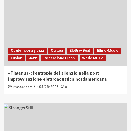
Contemporary Jazz
Cultura
Elettro-Beat
Ethno-Music
Fusion
Jazz
Recensione Dischi
World Music
«Platanus»: l’entropia del silenzio nella post-
improvvisazione elettroacustica nordamericana
Irma Sanders
0
05/08/2026