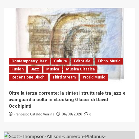
Contemporary Jazz
Cultura
Editoriale
Ethno-Music
Fusion
Jazz
Musica
Musica Classica
Recensione Dischi
Third Stream
World Music
Oltre la terza corrente: la sintesi strutturale tra jazz e
avanguardia colta in «Looking Glass» di David
Occhipinti
Francesco Cataldo Verrina
0
06/08/2026