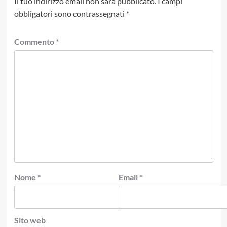
Il tuo indirizzo email non sarà pubblicato.
I campi
obbligatori sono contrassegnati
*
Commento
*
Nome
*
Email
*
Sito web