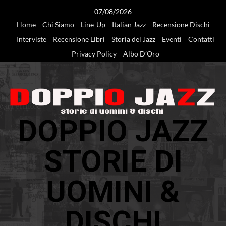
Vai
07/08/2026
al
Home
Chi Siamo
Line-Up
Italian Jazz
Recensione Dischi
contenuto
Interviste
Recensione Libri
Storia del Jazz
Eventi
Contatti
Privacy Policy
Albo D’Oro
DOPPIO JAZZ
STORIE DI
UOMINI &
DISCHI