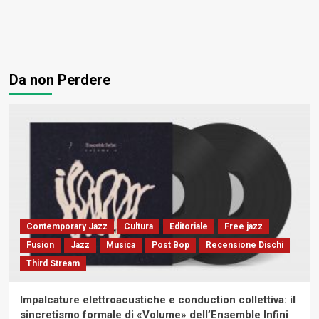
Da non Perdere
Contemporary Jazz
Cultura
Editoriale
Free jazz
Fusion
Jazz
Musica
Post Bop
Recensione Dischi
Third Stream
Impalcature elettroacustiche e conduction collettiva: il
sincretismo formale di «Volume» dell’Ensemble Infini