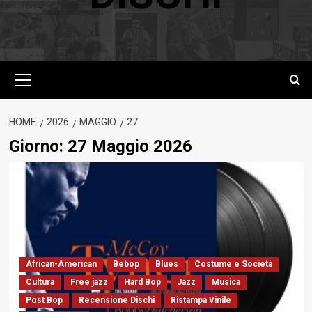
Menu
principale
HOME
2026
MAGGIO
27
Giorno:
27 Maggio 2026
African-American
Bebop
Blues
Costume e Società
Cultura
Free jazz
Hard Bop
Jazz
Musica
Post Bop
Recensione Dischi
Ristampa Vinile