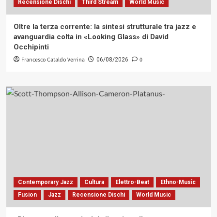
Recensione Dischi
Third Stream
World Music
Oltre la terza corrente: la sintesi strutturale tra jazz e
avanguardia colta in «Looking Glass» di David
Occhipinti
Francesco Cataldo Verrina
0
06/08/2026
Contemporary Jazz
Cultura
Elettro-Beat
Ethno-Music
Fusion
Jazz
Recensione Dischi
World Music