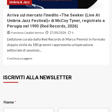
Umbria & Jazz
Arriva sul mercato l’inedito «The Seeker (Live At
Umbria Jazz Festival)» di McCoy Tyner, registrato a
Perugia nel 1993 (Red Records, 2026)
Francesco Cataldo Verrina
0
27/05/2026
L'edizione curata dalla Red Records di Marco Pennisi in formato
doppio vinile da 180 grammi rappresenta un’operazione
editoriale di assoluto...
Leggi
Continua a Leggere
di
più
su
ISCRIVITI ALLA NEWSLETTER
Arriva
sul
mercato
l’inedito
«The
Seeker
Name
*
(Live
At