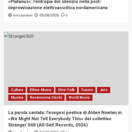
«Platanus»: l’entropia del silenzio nella post-
improvvisazione elettroacustica nordamericana
Irma Sanders
0
05/08/2026
Cultura
Ethno-Music
Etno-Folk
Fusion
Jazz
Musica
Recensione Dischi
World Music
La parola cantata: l’esegesi poetica di Alden Nowlan in
«We Might Not Tell Everybody This» del collettivo
Stranger Still (All-Set! Records, 2026)