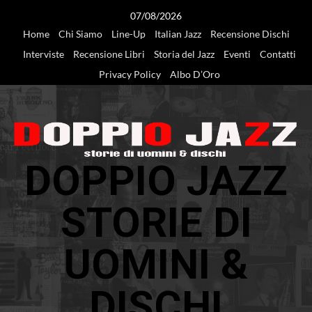
Vai
07/08/2026
al
Home
Chi Siamo
Line-Up
Italian Jazz
Recensione Dischi
contenuto
Interviste
Recensione Libri
Storia del Jazz
Eventi
Contatti
Privacy Policy
Albo D’Oro
DOPPIO JAZZ
STORIE DI
UOMINI &
DISCHI