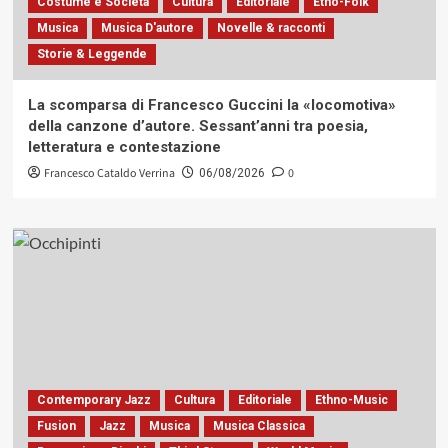
Costume e Società
Cultura
Editoriale
Etno-Folk
Musica
Musica D'autore
Novelle & racconti
Storie & Leggende
La scomparsa di Francesco Guccini la «locomotiva»
della canzone d’autore. Sessant’anni tra poesia,
letteratura e contestazione
Francesco Cataldo Verrina
0
06/08/2026
Contemporary Jazz
Cultura
Editoriale
Ethno-Music
Fusion
Jazz
Musica
Musica Classica