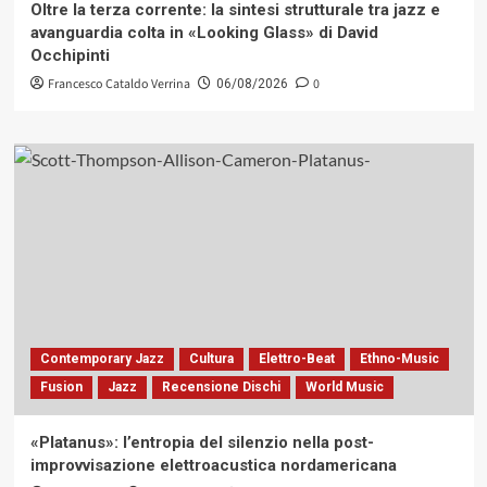
Oltre la terza corrente: la sintesi strutturale tra jazz e
avanguardia colta in «Looking Glass» di David
Occhipinti
Francesco Cataldo Verrina
0
06/08/2026
Contemporary Jazz
Cultura
Elettro-Beat
Ethno-Music
Fusion
Jazz
Recensione Dischi
World Music
«Platanus»: l’entropia del silenzio nella post-
improvvisazione elettroacustica nordamericana