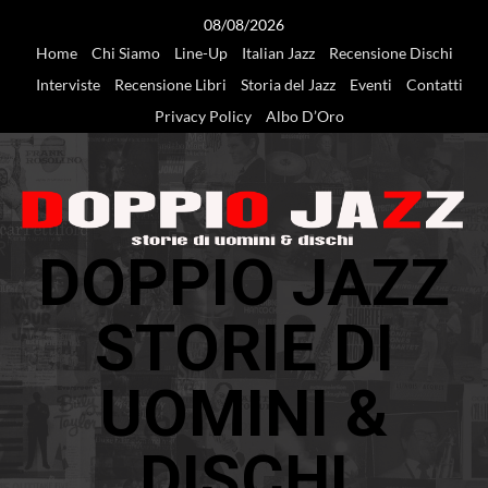
Vai
08/08/2026
al
Home
Chi Siamo
Line-Up
Italian Jazz
Recensione Dischi
contenuto
Interviste
Recensione Libri
Storia del Jazz
Eventi
Contatti
Privacy Policy
Albo D’Oro
DOPPIO JAZZ
STORIE DI
UOMINI &
DISCHI