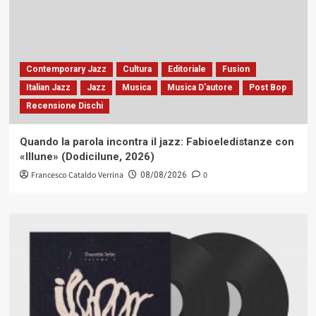
Contemporary Jazz
Cultura
Editoriale
Fusion
Italian Jazz
Jazz
Musica
Musica D'autore
Post Bop
Recensione Dischi
Quando la parola incontra il jazz: Fabioeledistanze con
«Illune» (Dodicilune, 2026)
Francesco Cataldo Verrina
0
08/08/2026