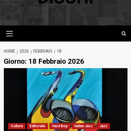
Menu
principale
HOME
2026
FEBBRAIO
18
Giorno:
18 Febbraio 2026
Cultura
Editoriale
Hard Bop
Italian Jazz
Jazz