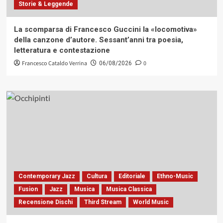
Storie & Leggende
La scomparsa di Francesco Guccini la «locomotiva»
della canzone d’autore. Sessant’anni tra poesia,
letteratura e contestazione
Francesco Cataldo Verrina
0
06/08/2026
Contemporary Jazz
Cultura
Editoriale
Ethno-Music
Fusion
Jazz
Musica
Musica Classica
Recensione Dischi
Third Stream
World Music