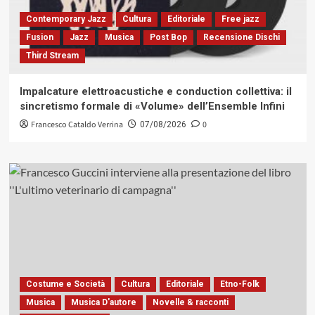
Contemporary Jazz
Cultura
Editoriale
Free jazz
Fusion
Jazz
Musica
Post Bop
Recensione Dischi
Third Stream
Impalcature elettroacustiche e conduction collettiva: il
sincretismo formale di «Volume» dell’Ensemble Infini
Francesco Cataldo Verrina
0
07/08/2026
Costume e Società
Cultura
Editoriale
Etno-Folk
Musica
Musica D'autore
Novelle & racconti