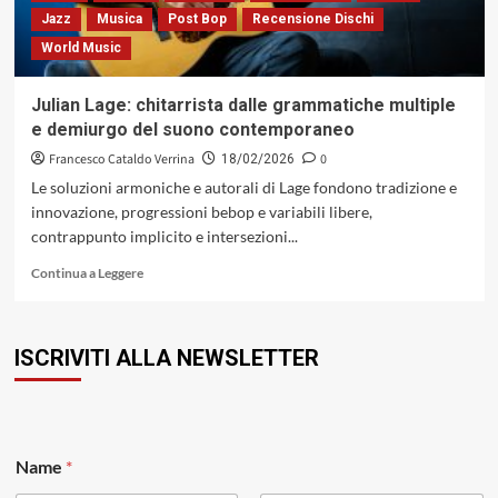
e
Jazz
Musica
Post Bop
Recensione Dischi
relazioni
World Music
melodiche
Julian Lage: chitarrista dalle grammatiche multiple
e demiurgo del suono contemporaneo
Francesco Cataldo Verrina
0
18/02/2026
Le soluzioni armoniche e autorali di Lage fondono tradizione e
innovazione, progressioni bebop e variabili libere,
contrappunto implicito e intersezioni...
Leggi
Continua a Leggere
di
più
su
ISCRIVITI ALLA NEWSLETTER
Julian
Lage:
chitarrista
dalle
grammatiche
multiple
Name
*
e