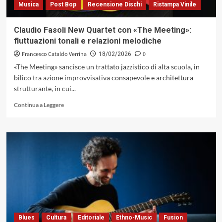
Musica
Post Bop
Recensione Dischi
Ristampa Vinile
Claudio Fasoli New Quartet con «The Meeting»:
fluttuazioni tonali e relazioni melodiche
Francesco Cataldo Verrina
0
18/02/2026
«The Meeting» sancisce un trattato jazzistico di alta scuola, in
bilico tra azione improvvisativa consapevole e architettura
strutturante, in cui...
Leggi
Continua a Leggere
di
più
su
Claudio
Fasoli
New
Quartet
con
«The
Meeting»:
fluttuazioni
tonali
Blues
Cultura
Editoriale
Ethno-Music
Fusion