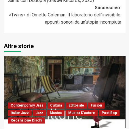
Sahis con Distopia (GleAM Records, 2025)
Successivo:
«Twins» di Ornette Coleman. Il laboratorio dell’invisibile:
appunti sonori da un’utopia incompiuta
Altre storie
Contemporary Jazz
Cultura
Editoriale
Fusion
Italian Jazz
Jazz
Musica
Musica D'autore
Post Bop
Recensione Dischi