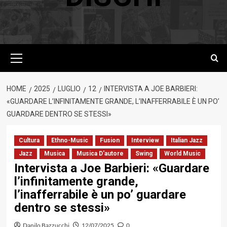
Menu
principale
HOME
2025
LUGLIO
12
INTERVISTA A JOE BARBIERI:
«GUARDARE L’INFINITAMENTE GRANDE, L’INAFFERRABILE È UN PO’
GUARDARE DENTRO SE STESSI»
Cultura
Ethno-Music
Fusion
Interview
Italian Jazz
Jazz
Musica
Musica D'autore
Swing
World Music
Intervista a Joe Barbieri: «Guardare
l’infinitamente grande,
l’inafferrabile è un po’ guardare
dentro se stessi»
Danilo Bazzucchi
12/07/2025
0