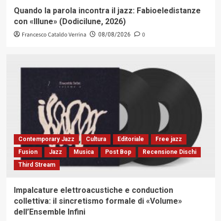
Quando la parola incontra il jazz: Fabioeledistanze
con «Illune» (Dodicilune, 2026)
Francesco Cataldo Verrina
0
08/08/2026
Contemporary Jazz
Cultura
Editoriale
Free jazz
Fusion
Jazz
Musica
Post Bop
Recensione Dischi
Third Stream
Impalcature elettroacustiche e conduction
collettiva: il sincretismo formale di «Volume»
dell’Ensemble Infini