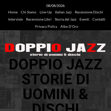
Vai
08/08/2026
al
Home
Chi Siamo
Line-Up
Italian Jazz
Recensione Dischi
contenuto
Interviste
Recensione Libri
Storia del Jazz
Eventi
Contatti
Privacy Policy
Albo D’Oro
DOPPIO JAZZ
STORIE DI
UOMINI &
DISCHI