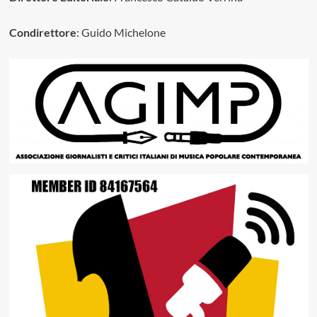
Condirettore
: Guido Michelone