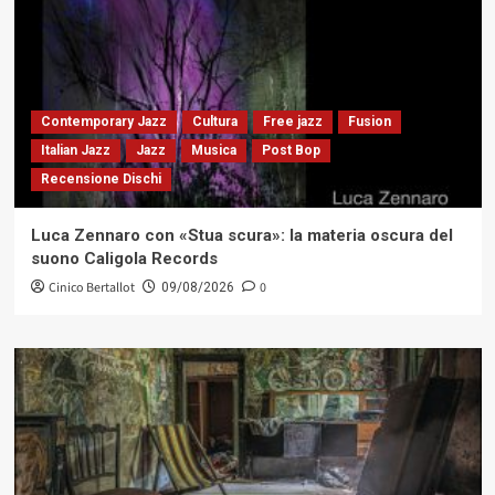
Contemporary Jazz
Cultura
Free jazz
Fusion
Italian Jazz
Jazz
Musica
Post Bop
Recensione Dischi
Luca Zennaro con «Stua scura»: la materia oscura del
suono Caligola Records
Cinico Bertallot
0
09/08/2026