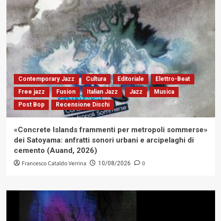
Contemporary Jazz
Cultura
Editoriale
Elettro-Beat
Free jazz
Fusion
Italian Jazz
Jazz
Musica
Post Bop
Recensione Dischi
«Concrete Islands frammenti per metropoli sommerse»
dei Satoyama: anfratti sonori urbani e arcipelaghi di
cemento (Auand, 2026)
Francesco Cataldo Verrina
0
10/08/2026