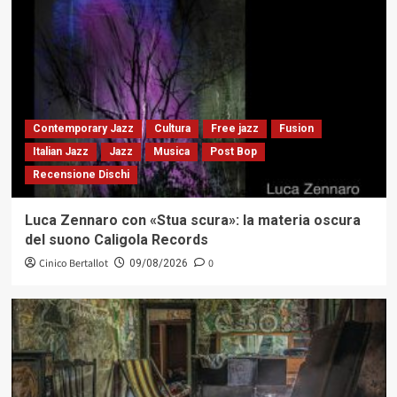
Contemporary Jazz
Cultura
Free jazz
Fusion
Italian Jazz
Jazz
Musica
Post Bop
Recensione Dischi
Luca Zennaro con «Stua scura»: la materia oscura
del suono Caligola Records
Cinico Bertallot
0
09/08/2026