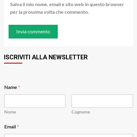
Salva il mio nome, email e sito web in questo browser
per la prossima volta che commento.
ISCRIVITI ALLA NEWSLETTER
N
Name
*
a
m
e
E
m
Nome
Cognome
a
i
Email
*
l
*