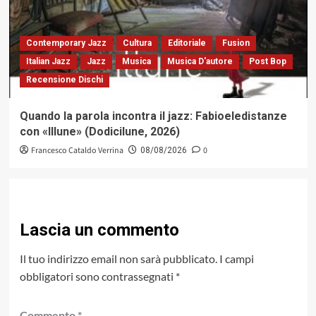
Contemporary Jazz
Cultura
Editoriale
Fusion
Italian Jazz
Jazz
Musica
Musica D'autore
Post Bop
Recensione Dischi
Quando la parola incontra il jazz: Fabioeledistanze
con «Illune» (Dodicilune, 2026)
Francesco Cataldo Verrina
0
08/08/2026
Lascia un commento
Il tuo indirizzo email non sarà pubblicato.
I campi
obbligatori sono contrassegnati
*
Commento
*