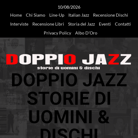
Vai
10/08/2026
al
Home
Chi Siamo
Line-Up
Italian Jazz
Recensione Dischi
contenuto
Interviste
Recensione Libri
Storia del Jazz
Eventi
Contatti
Privacy Policy
Albo D’Oro
DOPPIO JAZZ
STORIE DI
UOMINI &
DISCHI