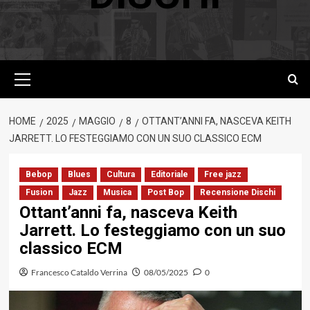
Menu
principale
HOME
2025
MAGGIO
8
OTTANT’ANNI FA, NASCEVA KEITH
JARRETT. LO FESTEGGIAMO CON UN SUO CLASSICO ECM
Bebop
Blues
Cultura
Editoriale
Free jazz
Fusion
Jazz
Musica
Post Bop
Recensione Dischi
Ottant’anni fa, nasceva Keith
Jarrett. Lo festeggiamo con un suo
classico ECM
Francesco Cataldo Verrina
08/05/2025
0