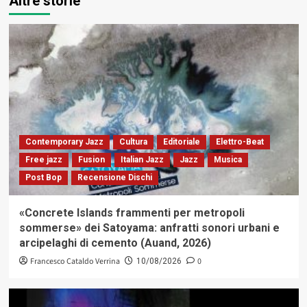
Altre storie
Contemporary Jazz
Cultura
Editoriale
Elettro-Beat
Free jazz
Fusion
Italian Jazz
Jazz
Musica
Post Bop
Recensione Dischi
«Concrete Islands frammenti per metropoli
sommerse» dei Satoyama: anfratti sonori urbani e
arcipelaghi di cemento (Auand, 2026)
Francesco Cataldo Verrina
0
10/08/2026