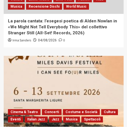
Musica
Recensione Dischi
World Music
La parola cantata: l’esegesi poetica di Alden Nowlan in
«We Might Not Tell Everybody This» del collettivo
Stranger Still (All-Set! Records, 2026)
Irma Sanders
0
04/08/2026
Cinema & Teatro
Concerti
Costume e Società
Cultura
Eventi
Italian Jazz
Jazz
Musica
Spettacoli