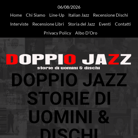
Vai
06/08/2026
al
Home
Chi Siamo
Line-Up
Italian Jazz
Recensione Dischi
contenuto
Interviste
Recensione Libri
Storia del Jazz
Eventi
Contatti
Privacy Policy
Albo D’Oro
DOPPIO JAZZ
STORIE DI
UOMINI &
DISCHI