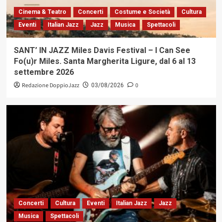
Cinema & Teatro
Concerti
Costume e Società
Cultura
Eventi
Italian Jazz
Jazz
Musica
Spettacoli
SANT’ IN JAZZ Miles Davis Festival – I Can See
Fo(u)r Miles. Santa Margherita Ligure, dal 6 al 13
settembre 2026
Redazione DoppioJazz
0
03/08/2026
Concerti
Cultura
Eventi
Italian Jazz
Jazz
Musica
Spettacoli