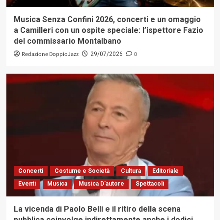
Musica Senza Confini 2026, concerti e un omaggio
a Camilleri con un ospite speciale: l’ispettore Fazio
del commissario Montalbano
Redazione DoppioJazz
0
29/07/2026
Concerti
Costume e Società
Cultura
Editoriale
Eventi
Musica
Musica D'autore
Spettacoli
La vicenda di Paolo Belli e il ritiro della scena
pubblica coinvolge indirettamente anche i dodici