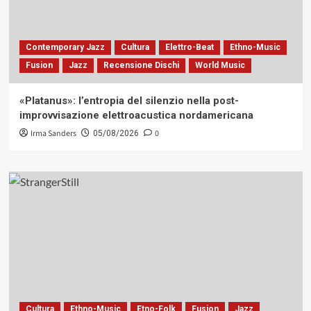
Contemporary Jazz
Cultura
Elettro-Beat
Ethno-Music
Fusion
Jazz
Recensione Dischi
World Music
«Platanus»: l’entropia del silenzio nella post-
improvvisazione elettroacustica nordamericana
Irma Sanders
0
05/08/2026
Cultura
Ethno-Music
Etno-Folk
Fusion
Jazz