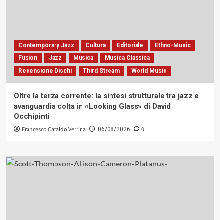
Contemporary Jazz
Cultura
Editoriale
Ethno-Music
Fusion
Jazz
Musica
Musica Classica
Recensione Dischi
Third Stream
World Music
Oltre la terza corrente: la sintesi strutturale tra jazz e
avanguardia colta in «Looking Glass» di David
Occhipinti
Francesco Cataldo Verrina
0
06/08/2026