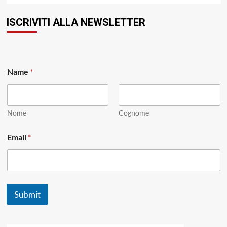
ISCRIVITI ALLA NEWSLETTER
Name
*
Nome
Cognome
N
Email
*
a
m
e
N
a
m
Submit
e
E
m
a