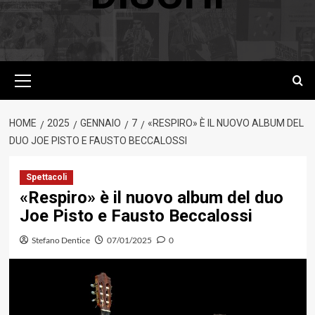
Menu
principale
HOME
2025
GENNAIO
7
«RESPIRO» È IL NUOVO ALBUM DEL
DUO JOE PISTO E FAUSTO BECCALOSSI
Spettacoli
«Respiro» è il nuovo album del duo
Joe Pisto e Fausto Beccalossi
Stefano Dentice
07/01/2025
0