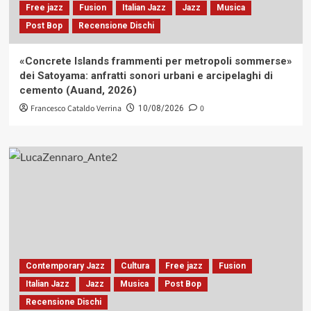
Free jazz
Fusion
Italian Jazz
Jazz
Musica
Post Bop
Recensione Dischi
«Concrete Islands frammenti per metropoli sommerse»
dei Satoyama: anfratti sonori urbani e arcipelaghi di
cemento (Auand, 2026)
Francesco Cataldo Verrina
0
10/08/2026
Contemporary Jazz
Cultura
Free jazz
Fusion
Italian Jazz
Jazz
Musica
Post Bop
Recensione Dischi