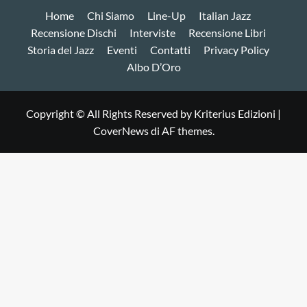
Home
Chi Siamo
Line-Up
Italian Jazz
Recensione Dischi
Interviste
Recensione Libri
Storia del Jazz
Eventi
Contatti
Privacy Policy
Albo D’Oro
Copyright © All Rights Reserved by Kriterius Edizioni
|
CoverNews
di AF themes.