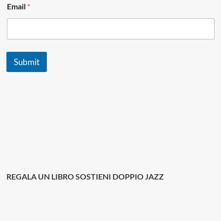
m
Email
*
e
N
a
m
e
Submit
REGALA UN LIBRO SOSTIENI DOPPIO JAZZ