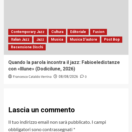
Contemporary Jazz
Cultura
Editoriale
Fusion
Italian Jazz
Jazz
Musica
Musica D'autore
Post Bop
Recensione Dischi
Quando la parola incontra il jazz: Fabioeledistanze
con «Illune» (Dodicilune, 2026)
Francesco Cataldo Verrina
0
08/08/2026
Lascia un commento
Il tuo indirizzo email non sarà pubblicato.
I campi
obbligatori sono contrassegnati
*