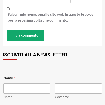
Salva il mio nome, email e sito web in questo browser
per la prossima volta che commento.
ISCRIVITI ALLA NEWSLETTER
E
Name
*
m
a
i
l
N
Nome
Cognome
a