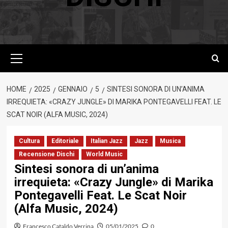
Menu
principale
HOME
2025
GENNAIO
5
SINTESI SONORA DI UN’ANIMA
IRREQUIETA: «CRAZY JUNGLE» DI MARIKA PONTEGAVELLI FEAT. LE
SCAT NOIR (ALFA MUSIC, 2024)
Cultura
Editoriale
Italian Jazz
Jazz
Musica
Recensione Dischi
World Music
Sintesi sonora di un’anima
irrequieta: «Crazy Jungle» di Marika
Pontegavelli Feat. Le Scat Noir
(Alfa Music, 2024)
Francesco Cataldo Verrina
05/01/2025
0