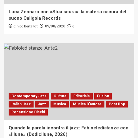
Luca Zennaro con «Stua scura»: la materia oscura del
suono Caligola Records
Cinico Bertallot
0
09/08/2026
Contemporary Jazz
Cultura
Editoriale
Fusion
Italian Jazz
Jazz
Musica
Musica D'autore
Post Bop
Recensione Dischi
Quando la parola incontra il jazz: Fabioeledistanze con
«Illune» (Dodicilune, 2026)