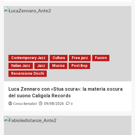
Contemporary Jazz
Cultura
Free jazz
Fusion
Italian Jazz
Jazz
Musica
Post Bop
Recensione Dischi
Luca Zennaro con «Stua scura»: la materia oscura
del suono Caligola Records
Cinico Bertallot
0
09/08/2026