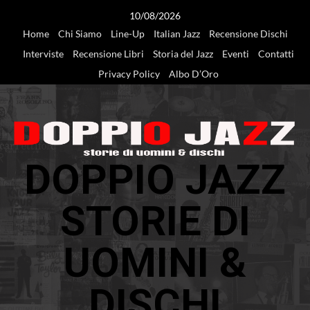
Vai
10/08/2026
al
Home
Chi Siamo
Line-Up
Italian Jazz
Recensione Dischi
contenuto
Interviste
Recensione Libri
Storia del Jazz
Eventi
Contatti
Privacy Policy
Albo D’Oro
DOPPIO JAZZ
STORIE DI
UOMINI &
DISCHI