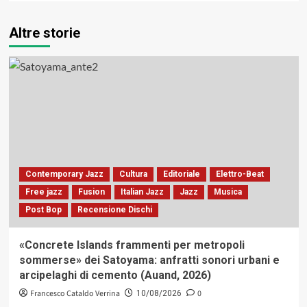
Altre storie
Contemporary Jazz
Cultura
Editoriale
Elettro-Beat
Free jazz
Fusion
Italian Jazz
Jazz
Musica
Post Bop
Recensione Dischi
«Concrete Islands frammenti per metropoli
sommerse» dei Satoyama: anfratti sonori urbani e
arcipelaghi di cemento (Auand, 2026)
Francesco Cataldo Verrina
0
10/08/2026