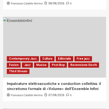
Francesco Cataldo Verrina
0
08/08/2026
Contemporary Jazz
Cultura
Editoriale
Free jazz
Fusion
Jazz
Musica
Post Bop
Recensione Dischi
Third Stream
Impalcature elettroacustiche e conduction collettiva: il
sincretismo formale di «Volume» dell’Ensemble Infini
Francesco Cataldo Verrina
0
07/08/2026