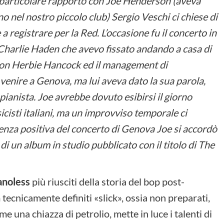
particolare rapporto con Joe Henderson (aveva
no nel nostro piccolo club) Sergio Veschi ci chiese di
a registrare per la Red. L’occasione fu il concerto in
e Charlie Haden che avevo fissato andando a casa di
 con Herbie Hancock ed il management di
i venire a Genova, ma lui aveva dato la sua parola,
pianista. Joe avrebbe dovuto esibirsi il giorno
cisti italiani, ma un improvviso temporale ci
ienza positiva del concerto di Genova Joe si accordò
i un album in studio pubblicato con il titolo di The
ianoless
più riusciti della storia del bop post-
ecnicamente definiti «slick», ossia non preparati,
una chiazza di petrolio, mette in luce i talenti di