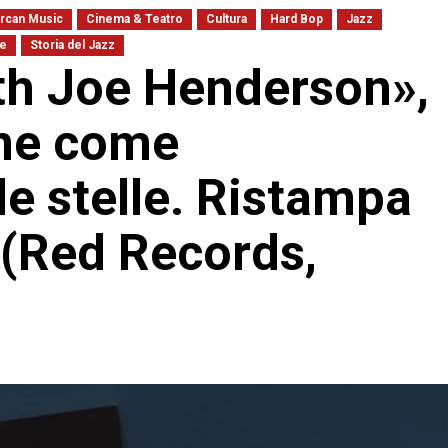
rcan Music
Cinema & Teatro
Cultura
Hard Bop
Jazz
le
Storia del Jazz
th Joe Henderson»,
one come
le stelle. Ristampa
e (Red Records,