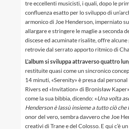
tre eccellenti musicisti, i quali, dopo le pr
confluenza esatto per lo sviluppo di un’arc
armonico di Joe Henderson, imperniato su 
allargare e stringere le maglie a seconda 
discese ed acuminate risalite, offre alcun
retrovie dal serrato apporto ritmico di Cha
L’album si sviluppa attraverso quattro lu
restituite quasi come un sincronico conce
14 minuti, «Serenity» è presa dal persona
Rivers ed «Invitation» di Bronisław Kaper»
come la sua bibbia, dicendo: «
Una volta asc
Henderson è lassù insieme a tutto ciò che
onor del vero, sembra davvero che Joe Hen
creativi di Trane e del Colosso. E qui c’è u