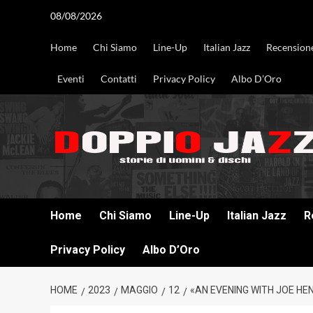
Vai
08/08/2026
al
contenuto
Home
Chi Siamo
Line-Up
Italian Jazz
Recension
Eventi
Contatti
Privacy Policy
Albo D’Oro
DOPPIO JAZZ STORIE DI UOMINI & DISCHI
Home
Chi Siamo
Line-Up
Italian Jazz
R
Privacy Policy
Albo D’Oro
HOME
2023
MAGGIO
12
«AN EVENING WITH JOE HE