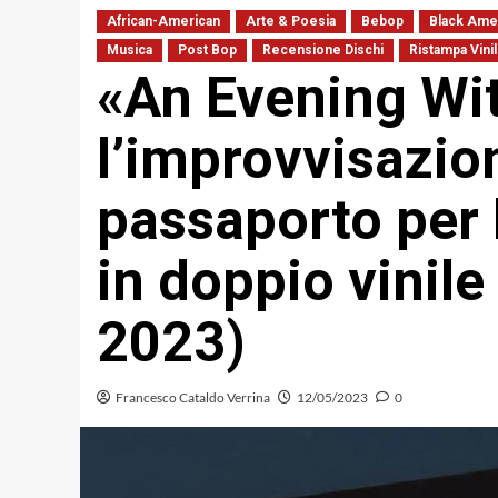
African-American
Arte & Poesia
Bebop
Black Ame
Musica
Post Bop
Recensione Dischi
Ristampa Vini
«An Evening Wi
l’improvvisazi
passaporto per 
in doppio vinil
2023)
Francesco Cataldo Verrina
12/05/2023
0