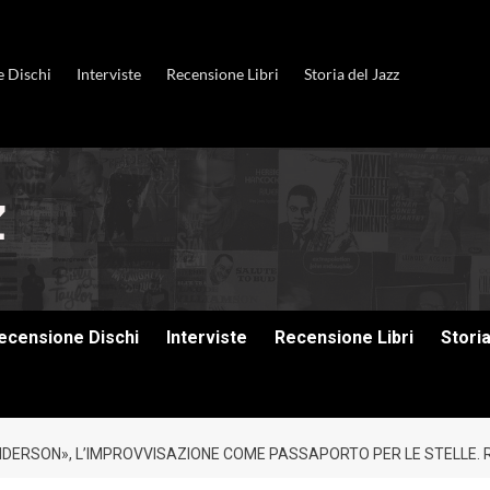
e Dischi
Interviste
Recensione Libri
Storia del Jazz
ecensione Dischi
Interviste
Recensione Libri
Stori
NDERSON», L’IMPROVVISAZIONE COME PASSAPORTO PER LE STELLE. RI