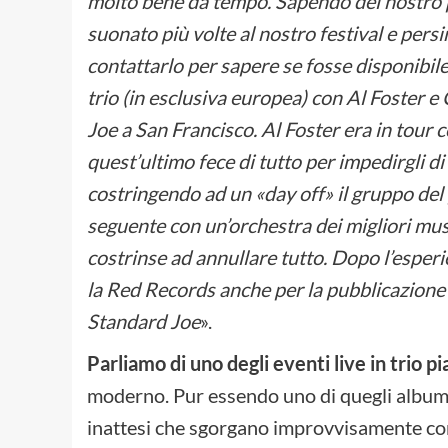
molto bene da tempo. Sapendo del nostro 
suonato più volte al nostro festival e persi
contattarlo per sapere se fosse disponibile 
trio (in esclusiva europea) con Al Foster 
Joe a San Francisco. Al Foster era in tour
quest’ultimo fece di tutto per impedirgli d
costringendo ad un «day off» il gruppo del 
seguente con un’orchestra dei migliori musi
costrinse ad annullare tutto. Dopo l’esper
la Red Records anche per la pubblicazione d
Standard Joe
».
Parliamo di uno degli eventi live in trio p
moderno. Pur essendo uno di quegli album t
inattesi che sgorgano improvvisamente come 