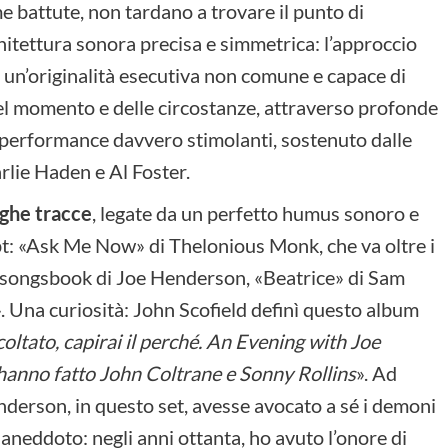
ime battute, non tardano a trovare il punto di
hitettura sonora precisa e simmetrica: l’approccio
un’originalità esecutiva non comune e capace di
del momento e delle circostanze, attraverso profonde
e performance davvero stimolanti, sostenuto dalle
rlie Haden e Al Foster.
nghe tracce
, legate da un perfetto humus sonoro e
pt: «Ask Me Now» di Thelonious Monk, che va oltre i
l songsbook di Joe Henderson, «Beatrice» di Sam
. Una curiosità: John Scofield definì questo album
oltato, capirai il perché. An Evening with Joe
 hanno fatto John Coltrane e Sonny Rollins
». Ad
derson, in questo set, avesse avocato a sé i demoni
n aneddoto: negli anni ottanta, ho avuto l’onore di