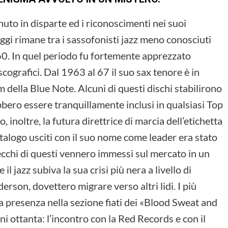
to in disparte ed i riconoscimenti nei suoi
oggi rimane tra i sassofonisti jazz meno conosciuti
 60. In quel periodo fu fortemente apprezzato
scografici. Dal 1963 al 67 il suo sax tenore è in
della Blue Note. Alcuni di questi dischi stabilirono
bero essere tranquillamente inclusi in qualsiasi Top
 inoltre, la futura direttrice di marcia dell’etichetta
talogo usciti con il suo nome come leader era stato
ecchi di questi vennero immessi sul mercato in un
l jazz subiva la sua crisi più nera a livello di
derson, dovettero migrare verso altri lidi. I più
a presenza nella sezione fiati dei «Blood Sweat and
nni ottanta: l’incontro con la Red Records e con il