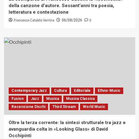
della canzone d’autore. Sessant’anni tra poesia,
letteratura e contestazione
Francesco Cataldo Verrina
0
06/08/2026
Contemporary Jazz
Cultura
Editoriale
Ethno-Music
Fusion
Jazz
Musica
Musica Classica
Recensione Dischi
Third Stream
World Music
Oltre la terza corrente: la sintesi strutturale tra jazz e
avanguardia colta in «Looking Glass» di David
Occhipinti