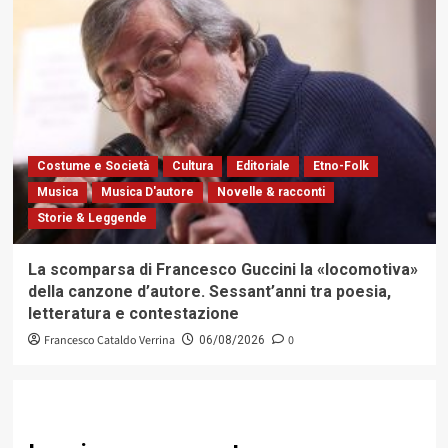
Costume e Società
Cultura
Editoriale
Etno-Folk
Musica
Musica D'autore
Novelle & racconti
Storie & Leggende
La scomparsa di Francesco Guccini la «locomotiva»
della canzone d’autore. Sessant’anni tra poesia,
letteratura e contestazione
Francesco Cataldo Verrina
0
06/08/2026