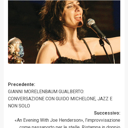
Navigazione
Precedente:
GIANNI MORELENBAUM GUALBERTO:
articolo
CONVERSAZIONE CON GUIDO MICHELONE, JAZZ E
NON SOLO
Successivo:
«An Evening With Joe Henderson», l’improvvisazione
come passaporto per le stelle. Ristampa in doppio