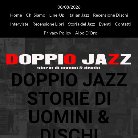
Vai
08/08/2026
al
Home
Chi Siamo
Line-Up
Italian Jazz
Recensione Dischi
contenuto
Interviste
Recensione Libri
Storia del Jazz
Eventi
Contatti
Privacy Policy
Albo D’Oro
DOPPIO JAZZ
STORIE DI
UOMINI &
DISCHI