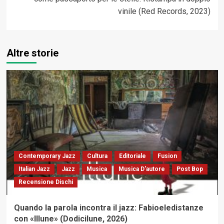
vinile (Red Records, 2023)
Altre storie
Contemporary Jazz
Cultura
Editoriale
Fusion
Italian Jazz
Jazz
Musica
Musica D'autore
Post Bop
Recensione Dischi
Quando la parola incontra il jazz: Fabioeledistanze
con «Illune» (Dodicilune, 2026)