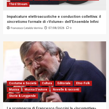
Third Stream
Impalcature elettroacustiche e conduction collettiva: il
sincretismo formale di «Volume» dell’Ensemble Infini
Francesco Cataldo Verrina
0
07/08/2026
Costume e Società
Cultura
Editoriale
Etno-Folk
Musica
Musica D'autore
Novelle & racconti
Storie & Leggende
La scomparsa di Francesco Guccini la «locomotiva»