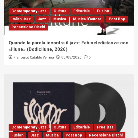
Contemporary Jazz
Cultura
Editoriale
Fusion
Italian Jazz
Jazz
Musica
Musica D'autore
Post Bop
Recensione Dischi
Quando la parola incontra il jazz: Fabioeledistanze con
«Illune» (Dodicilune, 2026)
Francesco Cataldo Verrina
0
08/08/2026
Contemporary Jazz
Cultura
Editoriale
Free jazz
Fusion
Jazz
Musica
Post Bop
Recensione Dischi