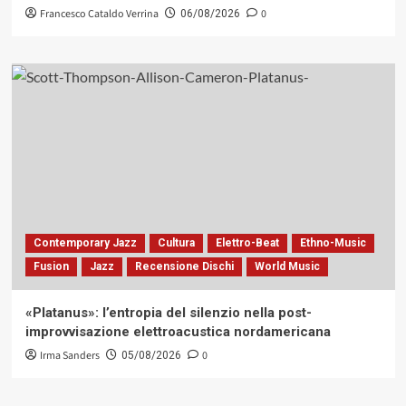
Francesco Cataldo Verrina
0
06/08/2026
Contemporary Jazz
Cultura
Elettro-Beat
Ethno-Music
Fusion
Jazz
Recensione Dischi
World Music
«Platanus»: l’entropia del silenzio nella post-
improvvisazione elettroacustica nordamericana
Irma Sanders
0
05/08/2026