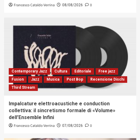
Francesco Cataldo Verrina
0
08/08/2026
Contemporary Jazz
Cultura
Editoriale
Free jazz
Fusion
Jazz
Musica
Post Bop
Recensione Dischi
Third Stream
Impalcature elettroacustiche e conduction
collettiva: il sincretismo formale di «Volume»
dell’Ensemble Infini
Francesco Cataldo Verrina
0
07/08/2026