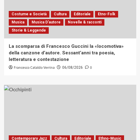
Costume e Società
Cultura
Editoriale
Etno-Folk
Musica
Musica D'autore
Novelle & racconti
Storie & Leggende
La scomparsa di Francesco Guccini la «locomotiva»
della canzone d’autore. Sessant’anni tra poesia,
letteratura e contestazione
Francesco Cataldo Verrina
0
06/08/2026
Contemporary Jazz
Cultura
Editoriale
Ethno-Music