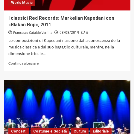
World Music
I classici Red Records: Markelian Kapedani con
«Blakan Bop», 2011
Francesco Cataldo Verrina
0
08/08/2019
Le composizioni di Kapedani nascono dalla conoscenza della
musica classica e dal suo bagaglio culturale, mentre, nella
dimensione trio, le...
Leggi
Continua a Leggere
di
più
su
I
classici
Red
Records:
Markelian
Kapedani
con
«Blakan
Bop»,
Concerti
Costume e Società
Cultura
Editoriale