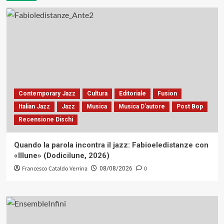
Contemporary Jazz
Cultura
Editoriale
Fusion
Italian Jazz
Jazz
Musica
Musica D'autore
Post Bop
Recensione Dischi
Quando la parola incontra il jazz: Fabioeledistanze con
«Illune» (Dodicilune, 2026)
Francesco Cataldo Verrina
0
08/08/2026