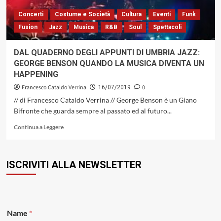
A
QUALCUNO
Concerti
Costume e Società
Cultura
Eventi
Funk
PIACE
Fusion
Jazz
Musica
R&B
Soul
Spettacoli
FREDDO!
DAL QUADERNO DEGLI APPUNTI DI UMBRIA JAZZ:
GEORGE BENSON QUANDO LA MUSICA DIVENTA UN
HAPPENING
Francesco Cataldo Verrina
0
16/07/2019
// di Francesco Cataldo Verrina // George Benson è un Giano
Bifronte che guarda sempre al passato ed al futuro...
Leggi
Continua a Leggere
di
più
su
ISCRIVITI ALLA NEWSLETTER
DAL
QUADERNO
DEGLI
APPUNTI
DI
E
UMBRIA
Name
*
m
JAZZ: