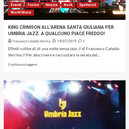
2011
Eventi
Fusion
Musica
Rock
Spettacoli
World Music
KING CRIMSON ALL’ARENA SANTA GIULIANA PER
UMBRIA JAZZ. A QUALCUNO PIACE FREDDO!
Francesco Cataldo Verrina
0
19/07/2019
Effetti collterali di una notte senza jazz. // di Francesco Cataldo
Verrina // Per descrivere e raccontare la serata del...
Leggi
Continua a Leggere
di
più
su
KING
CRIMSON
ALL’ARENA
SANTA
GIULIANA
PER
UMBRIA
JAZZ.