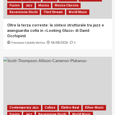
Fusion
Jazz
Musica
Musica Classica
Recensione Dischi
Third Stream
World Music
Oltre la terza corrente: la sintesi strutturale tra jazz e
avanguardia colta in «Looking Glass» di David
Occhipinti
Francesco Cataldo Verrina
0
06/08/2026
Contemporary Jazz
Cultura
Elettro-Beat
Ethno-Music
Fusion
Jazz
Recensione Dischi
World Music