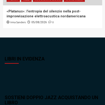
«Platanus»: l’entropia del silenzio nella post-
improvvisazione elettroacustica nordamericana
Irma Sanders
0
05/08/2026
LIBRI IN EVIDENZA
SOSTIENI DOPPIO JAZZ ACQUISTANDO UN
LIBRO