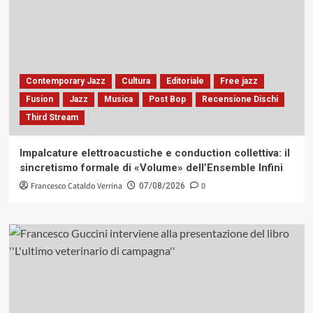
Contemporary Jazz
Cultura
Editoriale
Free jazz
Fusion
Jazz
Musica
Post Bop
Recensione Dischi
Third Stream
Impalcature elettroacustiche e conduction collettiva: il
sincretismo formale di «Volume» dell’Ensemble Infini
Francesco Cataldo Verrina
0
07/08/2026