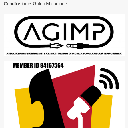
Condirettore
: Guido Michelone