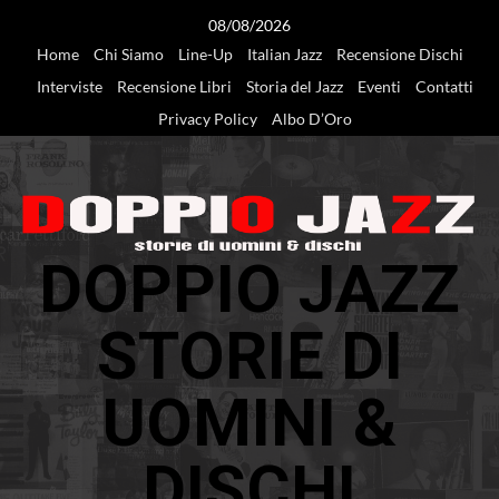
Vai
08/08/2026
al
Home
Chi Siamo
Line-Up
Italian Jazz
Recensione Dischi
contenuto
Interviste
Recensione Libri
Storia del Jazz
Eventi
Contatti
Privacy Policy
Albo D’Oro
DOPPIO JAZZ
STORIE DI
UOMINI &
DISCHI