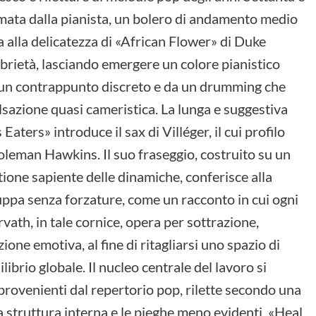
rmata dalla pianista, un bolero di andamento medio
 alla delicatezza di «African Flower» di Duke
obrietà, lasciando emergere un colore pianistico
 un contrappunto discreto e da un drumming che
lsazione quasi cameristica. La lunga e suggestiva
ters» introduce il sax di Villéger, il cui profilo
Coleman Hawkins. Il suo fraseggio, costruito su un
tione sapiente delle dinamiche, conferisce alla
uppa senza forzature, come un racconto in cui ogni
th, in tale cornice, opera per sottrazione,
ione emotiva, al fine di ritagliarsi uno spazio di
librio globale. Il nucleo centrale del lavoro si
provenienti dal repertorio pop, rilette secondo una
a struttura interna e le pieghe meno evidenti. «Heal