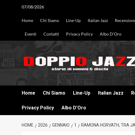
Vai
07/08/2026
al
contenuto
Home
Chi Siamo
Line-Up
Italian Jazz
Recension
Eventi
Contatti
Privacy Policy
Albo D’Oro
DOPPIO JAZZ STORIE DI UOMINI & DISCHI
Home
Chi Siamo
Line-Up
Italian Jazz
R
Privacy Policy
Albo D’Oro
HOME
2026
GENNAIO
1
RAMONA HORVATH, TRA JAZ