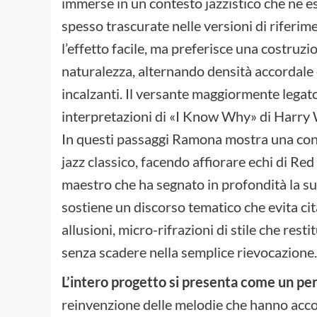
immerse in un contesto jazzistico che ne e
spesso trascurate nelle versioni di riferime
l’effetto facile, ma preferisce una costruzi
naturalezza, alternando densità accordale e
incalzanti. Il versante maggiormente legato
interpretazioni di «I Know Why» di Harry 
In questi passaggi Ramona mostra una cono
jazz classico, facendo affiorare echi di R
maestro che ha segnato in profondità la su
sostiene un discorso tematico che evita citaz
allusioni, micro-rifrazioni di stile che rest
senza scadere nella semplice rievocazione.
L’intero progetto si presenta come un p
reinvenzione delle melodie che hanno accom