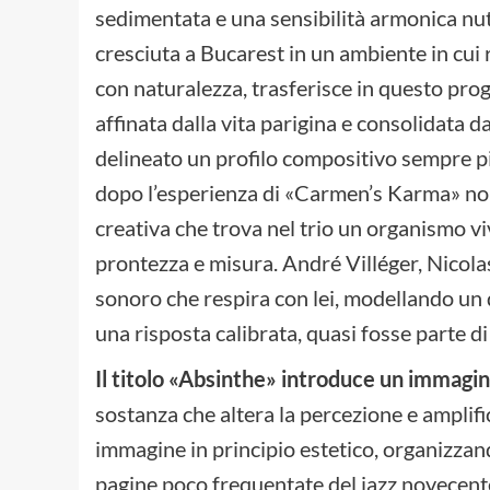
sedimentata e una sensibilità armonica nutri
cresciuta a Bucarest in un ambiente in cui 
con naturalezza, trasferisce in questo pr
affinata dalla vita parigina e consolidata d
delineato un profilo compositivo sempre più
dopo l’esperienza di «Carmen’s Karma» no
creativa che trova nel trio un organismo vi
prontezza e misura. André Villéger, Nicol
sonoro che respira con lei, modellando un d
una risposta calibrata, quasi fosse parte d
Il titolo «Absinthe» introduce un immagin
sostanza che altera la percezione e amplif
immagine in principio estetico, organizzan
pagine poco frequentate del jazz novecente