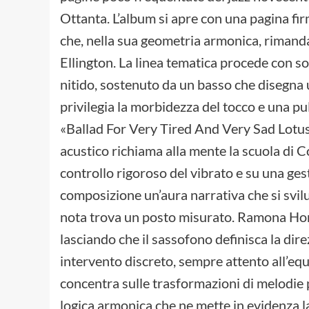
Ottanta. L’album si apre con una pagina fi
che, nella sua geometria armonica, rimanda
Ellington. La linea tematica procede con s
nitido, sostenuto da un basso che disegna
privilegia la morbidezza del tocco e una pu
«Ballad For Very Tired And Very Sad Lotus Ea
acustico richiama alla mente la scuola di 
controllo rigoroso del vibrato e su una ges
composizione un’aura narrativa che si svil
nota trova un posto misurato. Ramona Horva
lasciando che il sassofono definisca la direz
intervento discreto, sempre attento all’equi
concentra sulle trasformazioni di melodie 
logica armonica che ne mette in evidenza l