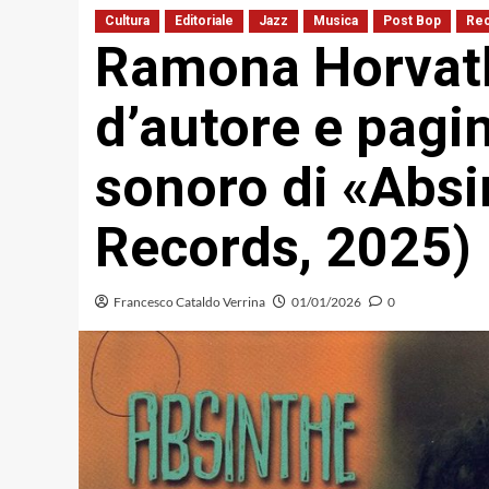
Cultura
Editoriale
Jazz
Musica
Post Bop
Rec
Ramona Horvath,
d’autore e pagin
sonoro di «Abs
Records, 2025)
Francesco Cataldo Verrina
01/01/2026
0