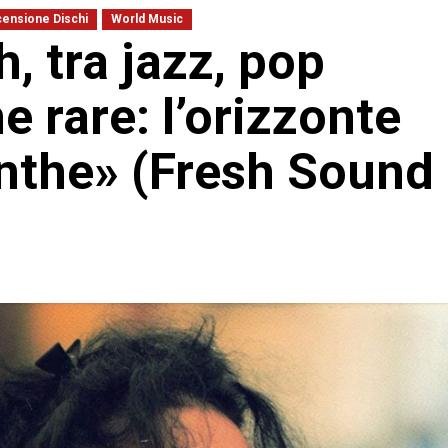
ensione Dischi
World Music
 tra jazz, pop
e rare: l’orizzonte
inthe» (Fresh Sound