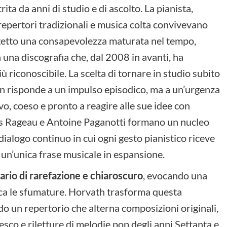
ta da anni di studio e di ascolto. La pianista,
repertori tradizionali e musica colta convivevano
ogetto una consapevolezza maturata nel tempo,
a una discografia che, dal 2008 in avanti, ha
 riconoscibile. La scelta di tornare in studio subito
n risponde a un impulso episodico, ma a un’urgenza
vo, coeso e pronto a reagire alle sue idee con
as Rageau e Antoine Paganotti formano un nucleo
ialogo continuo in cui ogni gesto pianistico riceve
i un’unica frase musicale in espansione.
ario di rarefazione e chiaroscuro
, evocando una
ica le sfumature. Horvath trasforma questa
do un repertorio che alterna composizioni originali,
sco e riletture di melodie pop degli anni Settanta e