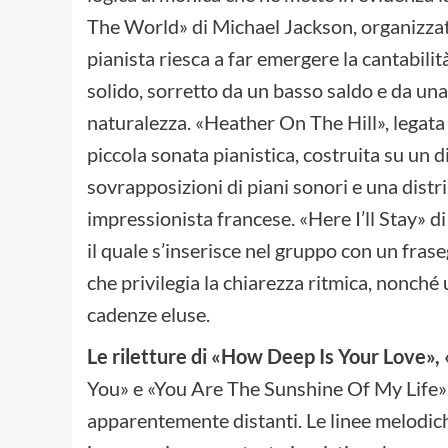
The World» di Michael Jackson, organizzata
pianista riesca a far emergere la cantabilit
solido, sorretto da un basso saldo e da un
naturalezza. «Heather On The Hill», legata
piccola sonata pianistica, costruita su un
sovrapposizioni di piani sonori e una distri
impressionista francese. «Here I’ll Stay» d
il quale s’inserisce nel gruppo con un fr
che privilegia la chiarezza ritmica, nonché
cadenze eluse.
Le riletture di «How Deep Is Your Love»
You» e «You Are The Sunshine Of My Life» m
apparentemente distanti. Le linee melodich