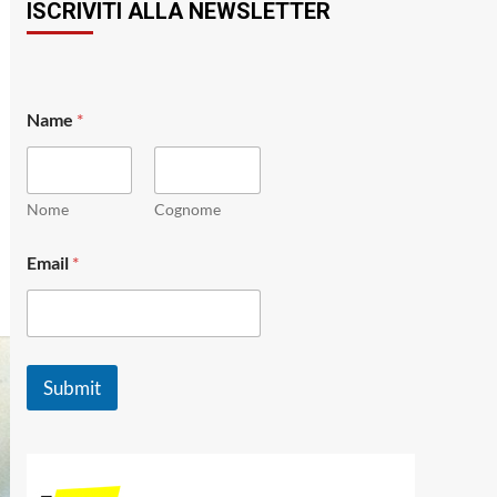
ISCRIVITI ALLA NEWSLETTER
Name
*
Nome
Cognome
*
Email
*
N
a
m
e
E
m
Submit
a
i
l