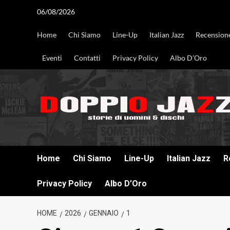
Vai
06/08/2026
al
contenuto
Home
Chi Siamo
Line-Up
Italian Jazz
Recension
Eventi
Contatti
Privacy Policy
Albo D’Oro
DOPPIO JAZZ STORIE DI UOMINI & DISCHI
Home
Chi Siamo
Line-Up
Italian Jazz
R
Privacy Policy
Albo D’Oro
HOME
2026
GENNAIO
1