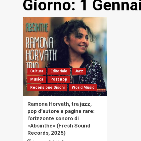
Giorno:
1 Genna
Cultura
Editoriale
Jazz
Musica
Post Bop
Recensione Dischi
World Music
Ramona Horvath, tra jazz,
pop d’autore e pagine rare:
l’orizzonte sonoro di
«Absinthe» (Fresh Sound
Records, 2025)