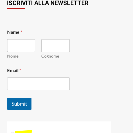
ISCRIVITI ALLA NEWSLETTER
Name
*
Nome
Cognome
N
Email
*
a
m
e
E
m
a
Submit
i
l
N
a
m