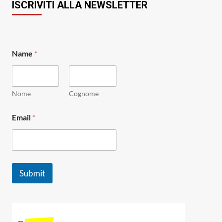
ISCRIVITI ALLA NEWSLETTER
N
Name
*
a
m
e
N
a
Nome
Cognome
m
e
Email
*
N
a
m
e
Submit