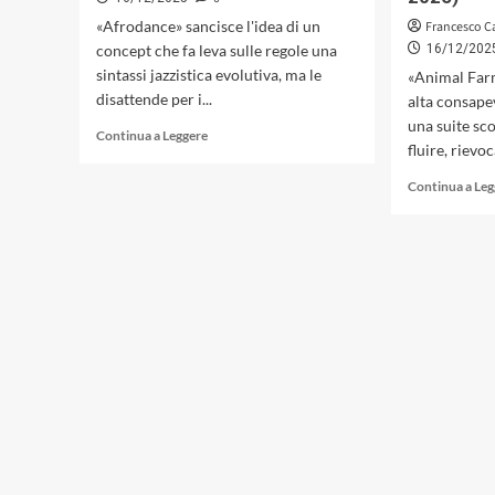
«Afrodance» sancisce l'idea di un
Francesco C
concept che fa leva sulle regole una
16/12/202
sintassi jazzistica evolutiva, ma le
«Animal Farm
disattende per i...
alta consapev
una suite sc
Leggi
Continua a Leggere
fluire, rievoca
di
più
Continua a Le
su
«Afrodance»
di
Amedeo
Ariano:
un
groove
mediterraneo
in
un
intreccio
afro-
funk-
jazz