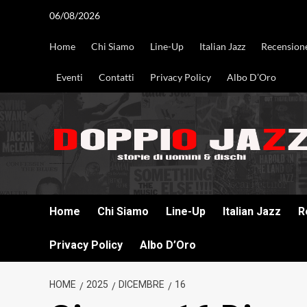
Vai
06/08/2026
al
contenuto
Home
Chi Siamo
Line-Up
Italian Jazz
Recension
Eventi
Contatti
Privacy Policy
Albo D’Oro
DOPPIO JAZZ STORIE DI UOMINI & DISCHI
Home
Chi Siamo
Line-Up
Italian Jazz
R
Privacy Policy
Albo D’Oro
HOME
2025
DICEMBRE
16