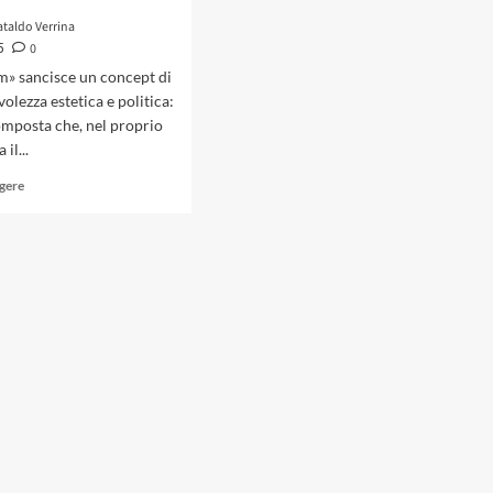
ataldo Verrina
0
5
» sancisce un concept di
olezza estetica e politica:
omposta che, nel proprio
 il...
Leggi
ggere
di
più
su
Emanuele
Parrini
con
«Animal
Farm»:
una
colonna
sonora
immaginaria
come
meditazione