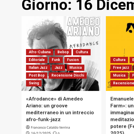
Giorno:
16 Dice
Afro-Cubana
Bebop
Cultura
Editoriale
Funk
Fusion
Cultura
E
Italian Jazz
Jazz
Musica
Free jazz
Post Bop
Recensione Dischi
Musica
Swing
Recensione
«Afrodance» di Amedeo
Emanuele 
Ariano: un groove
Farm»: un
mediterraneo in un intreccio
immagina
afro-funk-jazz
meditazi
potere (F
Francesco Cataldo Verrina
2025)
0
16/12/2025