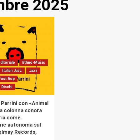
mbre 2025
ditoriale
Ethno-Music
Italian Jazz
Jazz
Post Bop
 Dischi
Parrini con «Animal
a colonna sonora
ria come
one autonoma sul
elmay Records,