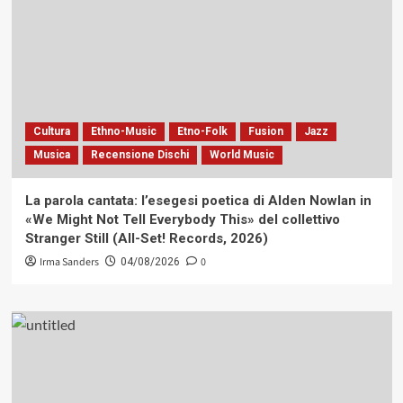
Cultura
Ethno-Music
Etno-Folk
Fusion
Jazz
Musica
Recensione Dischi
World Music
La parola cantata: l’esegesi poetica di Alden Nowlan in
«We Might Not Tell Everybody This» del collettivo
Stranger Still (All-Set! Records, 2026)
Irma Sanders
0
04/08/2026