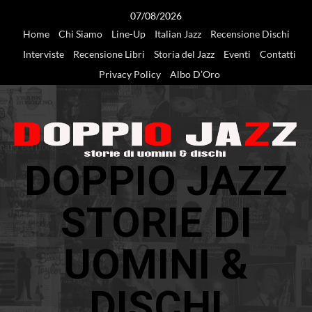
Vai
07/08/2026
al
Home
Chi Siamo
Line-Up
Italian Jazz
Recensione Dischi
contenuto
Interviste
Recensione Libri
Storia del Jazz
Eventi
Contatti
Privacy Policy
Albo D’Oro
DOPPIO JAZZ
STORIE DI
UOMINI &
DISCHI