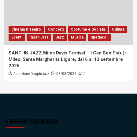
Cinema & Teatro
Concerti
Costume e Società
Cultura
Eventi
Italian Jazz
Jazz
Musica
Spettacoli
SANT’ IN JAZZ Miles Davis Festival – I Can See Fo(u)r
Miles. Santa Margherita Ligure, dal 6 al 13 settembre
2026
Redazione DoppioJazz
0
03/08/2026
LIBRI IN EVIDENZA