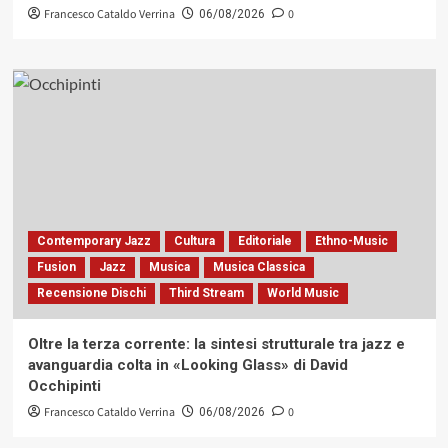
Francesco Cataldo Verrina
0
06/08/2026
Contemporary Jazz
Cultura
Editoriale
Ethno-Music
Fusion
Jazz
Musica
Musica Classica
Recensione Dischi
Third Stream
World Music
Oltre la terza corrente: la sintesi strutturale tra jazz e
avanguardia colta in «Looking Glass» di David
Occhipinti
Francesco Cataldo Verrina
0
06/08/2026