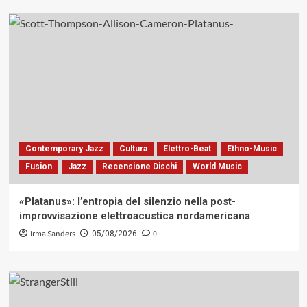
Contemporary Jazz
Cultura
Elettro-Beat
Ethno-Music
Fusion
Jazz
Recensione Dischi
World Music
«Platanus»: l’entropia del silenzio nella post-
improvvisazione elettroacustica nordamericana
Irma Sanders
0
05/08/2026