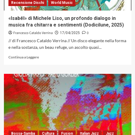
Recensione Dischi
World Music
«Isabél» di Michele Liso, un profondo dialogo in
musica fra chitarra e sentimenti (Dodicilune, 2025)
Francesco Cataldo Verrina
0
17/04/2025
// di Francesco Cataldo Verrina // Un disco elegante nella forma
e nella sostanza, un beau refuge, un ascolto quasi...
Leggi
Continua a Leggere
di
più
su
«Isabél»
di
Michele
Liso,
un
profondo
dialogo
in
musica
fra
Bossa-Samba
Cultura
Fusion
Italian Jazz
Jazz