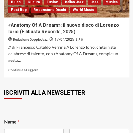
Blues
Cultura
Fusion
Italian Jazz
Jazz
Musica
Fabio
Post Bop
Recensione Dischi
World Music
Gorlier
(Filibusta
Records,
«Anatomy Of A Dream»: il nuovo disco di Lorenzo
2025)
Iorio (Filibusta Records, 2025)
Redazione DoppioJazz
0
17/04/2025
// di Francesco Cataldo Verrina // Lorenzo Iorio, chitarrista
calabrese di talento, con «Anatomy Of A Dream», compie un
gesto...
Leggi
Continua a Leggere
di
più
su
ISCRIVITI ALLA NEWSLETTER
«Anatomy
Of
A
Dream»:
il
nuovo
Name
*
disco
di