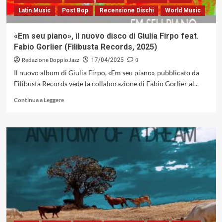
chitarra
Latin Music
Post Bop
Recensione Dischi
World Music
e
sentimenti
(Dodicilune,
«Em seu piano», il nuovo disco di Giulia Firpo feat.
2025)
Fabio Gorlier (Filibusta Records, 2025)
Redazione DoppioJazz
0
17/04/2025
Il nuovo album di Giulia Firpo, «Em seu piano», pubblicato da
Filibusta Records vede la collaborazione di Fabio Gorlier al...
Leggi
Continua a Leggere
di
più
su
«Em
seu
piano»,
il
nuovo
disco
di
Giulia
Firpo
feat.