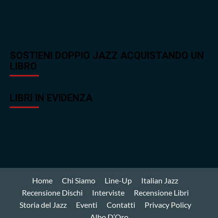
SOSTIENI DOPPIO JAZZ ACQUISTANDO UN
LIBRO
LIBRI IN EVIDENZA
Home
Chi Siamo
Line-Up
Italian Jazz
Recensione Dischi
Interviste
Recensione Libri
Storia del Jazz
Eventi
Contatti
Privacy Policy
Albo D’Oro