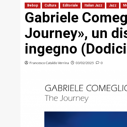
Bebop
Cultura
Editoriale
Italian Jazz
Jazz
Mu
Gabriele Comeg
Journey», un di
ingegno (Dodici
Francesco Cataldo Verrina
03/02/2025
0