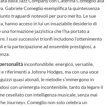
etata dalla Jazz Company con Caterina Comeglio alla
va. Gabriele Comeglio esemplifica la quintessenza
giunto traguardi notevoli per puro merito. Le sue
ra, hanno acceso in lui un insaziabile desiderio di
e una formazione jazzistica che l’ha portato a
e. I suoi successivi trionfi includono l’ottenimento
i e la partecipazione ad ensemble prestigiosi, a
enza.
personalità
inconfondibile: energico, versatile,
e e riferimenti a Johnny Hodges, ma con una voce
 guizzi quasi atonali, le melodie s’immergono in
osi con un’energia incontenibile, tanto da legare il
iene cesellato con intelligenza musicale, senza mai
«The Journey», Comeglio non solo celebra un