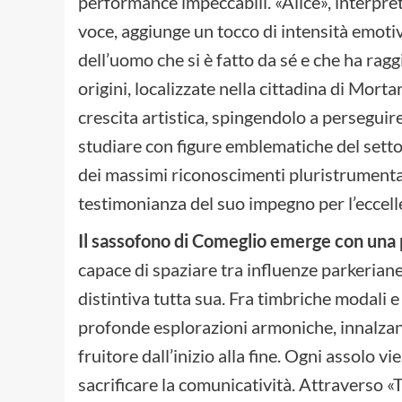
performance impeccabili. «Alice», interpr
voce, aggiunge un tocco di intensità emoti
dell’uomo che si è fatto da sé e che ha rag
origini, localizzate nella cittadina di Morta
crescita artistica, spingendolo a perseguir
studiare con figure emblematiche del settor
dei massimi riconoscimenti pluristrumental
testimonianza del suo impegno per l’eccell
Il sassofono di Comeglio emerge con una 
capace di spaziare tra influenze parkerian
distintiva tutta sua. Fra timbriche modali e
profonde esplorazioni armoniche, innalzand
fruitore dall’inizio alla fine. Ogni assolo v
sacrificare la comunicatività. Attraverso 