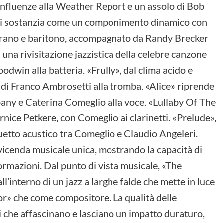
 influenze alla Weather Report e un assolo di Bob
» si sostanzia come un componimento dinamico con
prano e baritono, accompagnato da Randy Brecker
na rivisitazione jazzistica della celebre canzone
odwin alla batteria. «Frully», dal clima acido e
 di Franco Ambrosetti alla tromba. «Alice» riprende
pany e Caterina Comeglio alla voce. «Lullaby Of The
nice Petkere, con Comeglio ai clarinetti. «Prelude»,
duetto acustico tra Comeglio e Claudio Angeleri.
vicenda musicale unica, mostrando la capacità di
formazioni. Dal punto di vista musicale, «The
’interno di un jazz a larghe falde che mette in luce
or» che come compositore. La qualità delle
i che affascinano e lasciano un impatto duraturo,