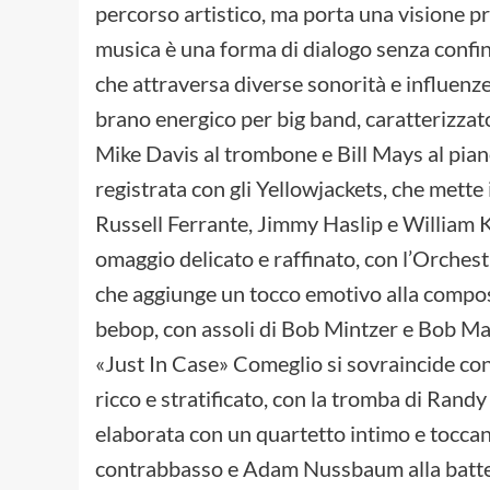
percorso artistico, ma porta una visione 
musica è una forma di dialogo senza confini
che attraversa diverse sonorità e influenz
brano energico per big band, caratterizzato
Mike Davis al trombone e Bill Mays al piano
registrata con gli Yellowjackets, che mette 
Russell Ferrante, Jimmy Haslip e William 
omaggio delicato e raffinato, con l’Orches
che aggiunge un tocco emotivo alla compos
bebop, con assoli di Bob Mintzer e Bob Mal
«Just In Case» Comeglio si sovraincide con
ricco e stratificato, con la tromba di Rand
elaborata con un quartetto intimo e tocca
contrabbasso e Adam Nussbaum alla batter