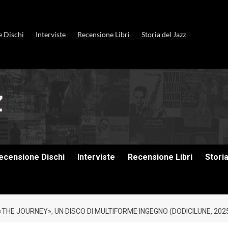
e Dischi
Interviste
Recensione Libri
Storia del Jazz
ecensione Dischi
Interviste
Recensione Libri
Stori
THE JOURNEY», UN DISCO DI MULTIFORME INGEGNO (DODICILUNE, 202