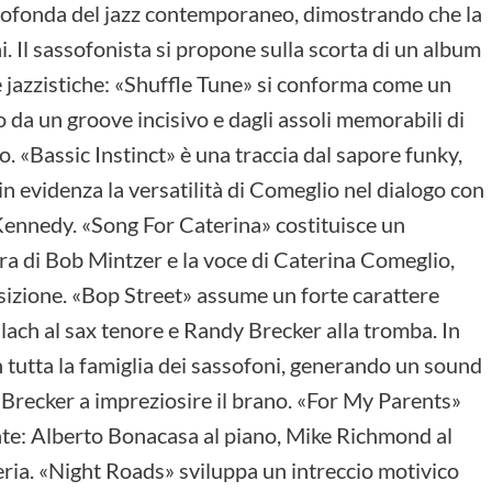
profonda del jazz contemporaneo, dimostrando che la
. Il sassofonista si propone sulla scorta di un album
e jazzistiche: «Shuffle Tune» si conforma come un
 da un groove incisivo e dagli assoli memorabili di
. «Bassic Instinct» è una traccia dal sapore funky,
in evidenza la versatilità di Comeglio nel dialogo con
Kennedy. «Song For Caterina» costituisce un
tra di Bob Mintzer e la voce di Caterina Comeglio,
izione. «Bop Street» assume un forte carattere
ach al sax tenore e Randy Brecker alla tromba. In
 tutta la famiglia dei sassofoni, generando un sound
y Brecker a impreziosire il brano. «For My Parents»
nte: Alberto Bonacasa al piano, Mike Richmond al
ia. «Night Roads» sviluppa un intreccio motivico