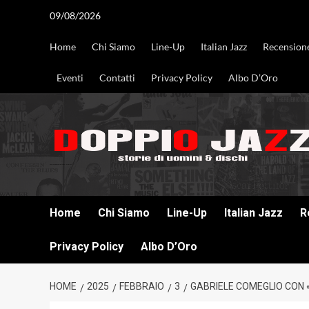
Vai
09/08/2026
al
contenuto
Home
Chi Siamo
Line-Up
Italian Jazz
Recension
Eventi
Contatti
Privacy Policy
Albo D’Oro
DOPPIO JAZZ STORIE DI UOMINI & DISCHI
Home
Chi Siamo
Line-Up
Italian Jazz
R
Privacy Policy
Albo D’Oro
HOME
2025
FEBBRAIO
3
GABRIELE COMEGLIO CON «