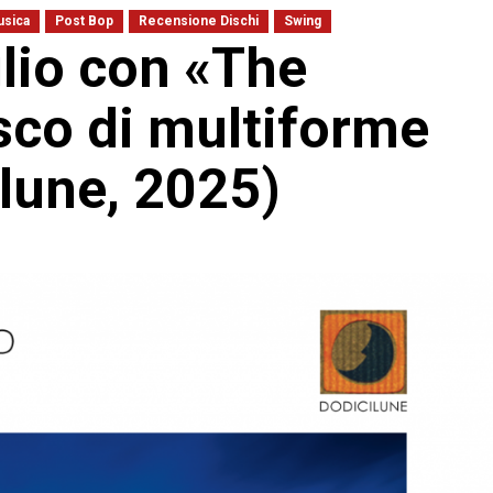
sica
Post Bop
Recensione Dischi
Swing
lio con «The
sco di multiforme
lune, 2025)