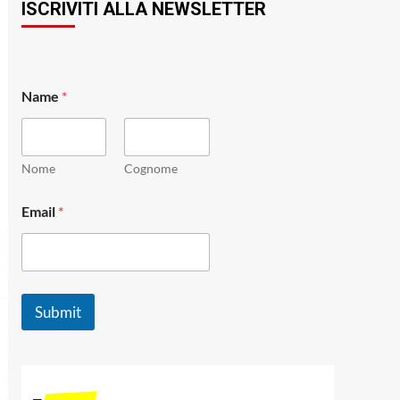
ISCRIVITI ALLA NEWSLETTER
*
Name
*
E
m
a
i
l
Nome
Cognome
N
a
Email
*
m
e
Submit