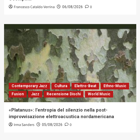
Francesco Cataldo Verrina
0
06/08/2026
Contemporary Jazz
Cultura
Elettro-Beat
Ethno-Music
Fusion
Jazz
Recensione Dischi
World Music
«Platanus»: l’entropia del silenzio nella post-
improvvisazione elettroacustica nordamericana
Irma Sanders
0
05/08/2026