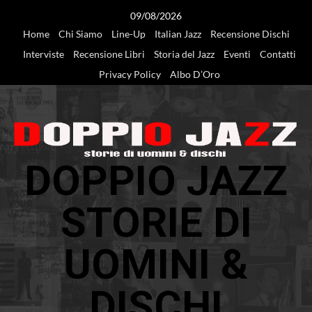
Vai
09/08/2026
al
Home
Chi Siamo
Line-Up
Italian Jazz
Recensione Dischi
contenuto
Interviste
Recensione Libri
Storia del Jazz
Eventi
Contatti
Privacy Policy
Albo D’Oro
DOPPIO JAZZ
STORIE DI
UOMINI &
DISCHI