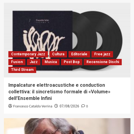
Contemporary Jazz
Cultura
Editoriale
Free jazz
Fusion
Jazz
Musica
Post Bop
Recensione Dischi
Third Stream
Impalcature elettroacustiche e conduction
collettiva: il sincretismo formale di «Volume»
dell’Ensemble Infini
Francesco Cataldo Verrina
0
07/08/2026