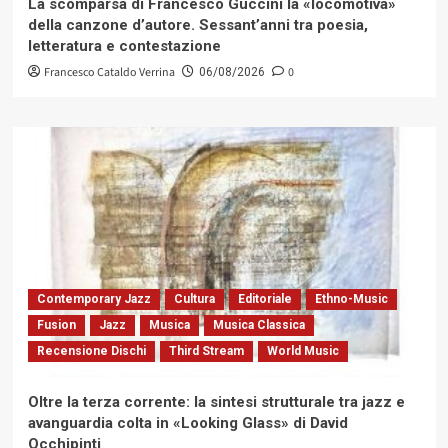
La scomparsa di Francesco Guccini la «locomotiva»
della canzone d’autore. Sessant’anni tra poesia,
letteratura e contestazione
Francesco Cataldo Verrina
0
06/08/2026
Contemporary Jazz
Cultura
Editoriale
Ethno-Music
Fusion
Jazz
Musica
Musica Classica
Recensione Dischi
Third Stream
World Music
Oltre la terza corrente: la sintesi strutturale tra jazz e
avanguardia colta in «Looking Glass» di David
Occhipinti