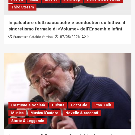
Third Stream
Impalcature elettroacustiche e conduction collettiva: il
sincretismo formale di «Volume» dell’Ensemble Infini
Francesco Cataldo Verrina
0
07/08/2026
Costume e Società
Cultura
Editoriale
Etno-Folk
Musica
Musica D'autore
Novelle & racconti
Storie & Leggende