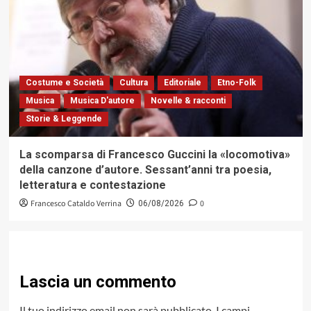
Costume e Società
Cultura
Editoriale
Etno-Folk
Musica
Musica D'autore
Novelle & racconti
Storie & Leggende
La scomparsa di Francesco Guccini la «locomotiva»
della canzone d’autore. Sessant’anni tra poesia,
letteratura e contestazione
Francesco Cataldo Verrina
0
06/08/2026
Lascia un commento
Il tuo indirizzo email non sarà pubblicato.
I campi