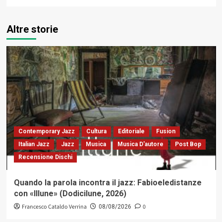
Altre storie
Contemporary Jazz
Cultura
Editoriale
Fusion
Italian Jazz
Jazz
Musica
Musica D'autore
Post Bop
Recensione Dischi
Quando la parola incontra il jazz: Fabioeledistanze
con «Illune» (Dodicilune, 2026)
Francesco Cataldo Verrina
0
08/08/2026