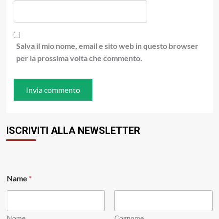
Salva il mio nome, email e sito web in questo browser
per la prossima volta che commento.
ISCRIVITI ALLA NEWSLETTER
E
Name
*
m
a
i
l
*
Nome
Cognome