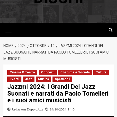
Menu
principale
HOME
2024
OTTOBRE
14
JAZZMI 2024: I GRANDI DEL
JAZZ SUONATI E NARRATI DA PAOLO TOMELLERI E I SUOI AMICI
MUSICISTI
Cinema & Teatro
Concerti
Costume e Società
Cultura
Eventi
Jazz
Musica
Spettacoli
Jazzmi 2024: I Grandi Del Jazz
Suonati e narrati da Paolo Tomelleri
e i suoi amici musicisti
Redazione DoppioJazz
14/10/2024
0