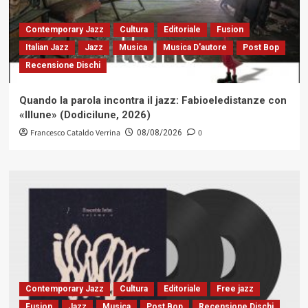
Contemporary Jazz
Cultura
Editoriale
Fusion
Italian Jazz
Jazz
Musica
Musica D'autore
Post Bop
Recensione Dischi
Quando la parola incontra il jazz: Fabioeledistanze con
«Illune» (Dodicilune, 2026)
Francesco Cataldo Verrina
0
08/08/2026
Contemporary Jazz
Cultura
Editoriale
Free jazz
Fusion
Jazz
Musica
Post Bop
Recensione Dischi