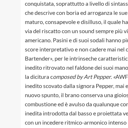
conquistata, soprattutto a livello di sintas
che descrive con boria ed arroganza le su
maturo, consapevole e disilluso, il quale h
via del riscatto con un sound sempre più vic
americano. Pasini e di suoi sodali hanno pi
score interpretativo e non cadere mai nel
Bartender», per le intrinseche caratteristic
inedito ritrovato nel faldone dei suoi mano
la dicitura c
omposed by Art Pepper. «
AWFN
inedito scovato dalla signora Pepper, mai e
nuovo spunto, il brano conserva una gioios
combustione ed è avulso da qualunque comp
inedita introdotta dal basso e proiettata 
con un incedere ritmico-armonico intenso e 