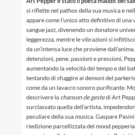
Art Pepper è stato il poeta maudit del sa
si riflette nel pathos della sua musica e nel
appare come l’unico atto definitivo di una
sangue jazz, divenendo un donatore univers
leggerezza, mentre le vibrazioni si infittis
da un’intensa luce che proviene dall’anima
detenzioni, pene, passioni e pressioni, Pepp
aumentando la velocità del tempo e del batt
tentando di sfuggire ai demoni del parkerism
come da un lavacro sonoro purificante. Mol
descrivere la
chanson de geste
di Art Pepp
surclassato quella dell’artista, impedendone 
peculiare della sua musica. Gaspare Pasini 
riedizione parcellizzata del mood pepperia