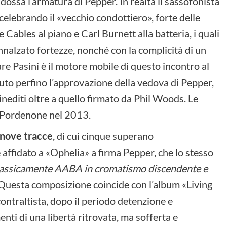
ossa l’armatura di Pepper. In realtà il sassofonista
celebrando il «vecchio condottiero», forte delle
Cables al piano e Carl Burnett alla batteria, i quali
nnalzato fortezze, nonché con la complicità di un
e Pasini è il motore mobile di questo incontro al
enuto perfino l’approvazione della vedova di Pepper,
 inediti oltre a quello firmato da Phil Woods. Le
a Pordenone nel 2013.
e nove tracce
, di cui cinque superano
 affidato a «Ophelia» a firma Pepper, che lo stesso
assicamente AABA in cromatismo discendente e
 Questa composizione coincide con l’album «Living
 contraltista, dopo il periodo detenzione e
menti di una libertà ritrovata, ma sofferta e