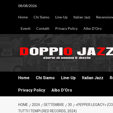
Vai
08/08/2026
al
contenuto
Home
Chi Siamo
Line-Up
Italian Jazz
Recension
Eventi
Contatti
Privacy Policy
Albo D’Oro
DOPPIO JAZZ STORIE DI UOMINI & DISCHI
Home
Chi Siamo
Line-Up
Italian Jazz
R
Privacy Policy
Albo D’Oro
HOME
2024
SETTEMBRE
30
«PEPPER LEGACY» (CO
TUTTI I TEMPI (RED RECORDS, 2024)