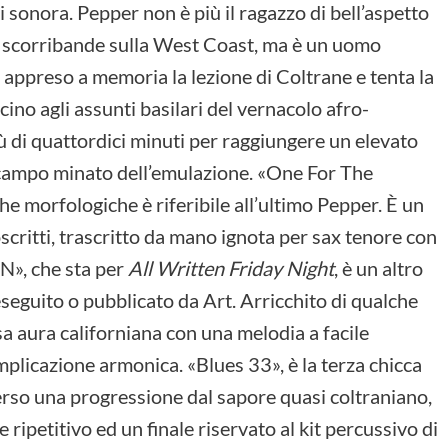
si sonora. Pepper non è più il ragazzo di bell’aspetto
e scorribande sulla West Coast, ma è un uomo
a appreso a memoria la lezione di Coltrane e tenta la
ino agli assunti basilari del vernacolo afro-
ù di quattordici minuti per raggiungere un elevato
 campo minato dell’emulazione. «One For The
he morfologiche è riferibile all’ultimo Pepper. È un
scritti, trascritto da mano ignota per sax tenore con
», che sta per
All Written Friday Night
, è un altro
seguito o pubblicato da Art. Arricchito di qualche
a aura californiana con una melodia a facile
licazione armonica. «Blues 33», è la terza chicca
verso una progressione dal sapore quasi coltraniano,
ripetitivo ed un finale riservato al kit percussivo di