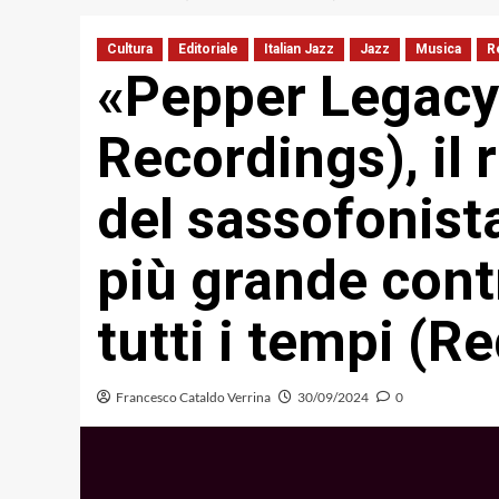
Cultura
Editoriale
Italian Jazz
Jazz
Musica
R
«Pepper Legacy
Recordings), il
del sassofonist
più grande contr
tutti i tempi (R
Francesco Cataldo Verrina
30/09/2024
0