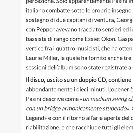
percezione. Solo apparentemente Pasini ind
italiano combatte sotto le proprie insegne 
sostegno di due capitani di ventura, George 
con Pepper avevano tracciato sentieri ed i
bassista di rango come Essiet Okon. Gaspar
vertice fra i quattro musicisti, che ha ott
Laurie Miller, la quale ha fornito anche tre
sessioni dell’album sono state registrate 
Il disco, uscito su un doppio CD, contien
abbondantemente i dieci minuti. L’opener è
Pasini descrive come «
un medium swing cl
con un bridge armonicamente stupendo»
.
Legend» e con il ritorno all’aria aperta del
riabilitazione, e che racchiude tutti gli ele