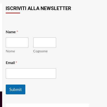
ISCRIVITI ALLA NEWSLETTER
*
Name
*
E
m
a
i
l
Nome
Cognome
*
Email
*
Submit