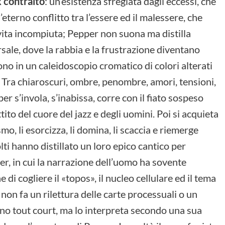
x contralto
: un’esistenza sfregiata dagli eccessi, che
l’eterno conflitto tra l’essere ed il malessere, che
 vita incompiuta; Pepper non suona ma distilla
ale, dove la rabbia e la frustrazione diventano
cono in un caleidoscopio cromatico di colori alterati
. Tra chiaroscuri, ombre, penombre, amori, tensioni,
er s’invola, s’inabissa, corre con il fiato sospeso
ito del cuore del jazz e degli uomini. Poi si acquieta
o, li esorcizza, li domina, li scaccia e riemerge
ti hanno distillato un loro epico cantico per
er, in cui la narrazione dell’uomo ha sovente
di cogliere il «topos», il nucleo cellulare ed il tema
non fa un rilettura delle carte processuali o un
no tout court, ma lo interpreta secondo una sua