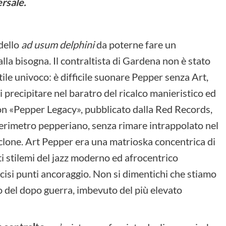
rsale.
odello
ad usum delphini
da poterne fare un
a bisogna. Il contraltista di Gardena non è stato
ile univoco: è difficile suonare Pepper senza Art,
i precipitare nel baratro del ricalco manieristico ed
con «Pepper Legacy», pubblicato dalla Red Records,
 perimetro pepperiano, senza rimare intrappolato nel
 clone. Art Pepper era una matrioska concentrica di
i stilemi del jazz moderno ed afrocentrico
ecisi punti ancoraggio. Non si dimentichi che stiamo
o del dopo guerra, imbevuto del più elevato