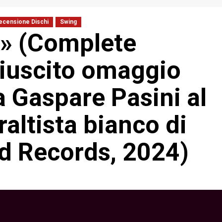
ecensione Dischi
Swing
» (Complete
 riuscito omaggio
a Gaspare Pasini al
altista bianco di
ed Records, 2024)