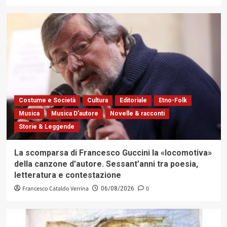
Costume e Società
Cultura
Editoriale
Etno-Folk
Musica
Musica D'autore
Novelle & racconti
Storie & Leggende
La scomparsa di Francesco Guccini la «locomotiva»
della canzone d’autore. Sessant’anni tra poesia,
letteratura e contestazione
Francesco Cataldo Verrina
0
06/08/2026