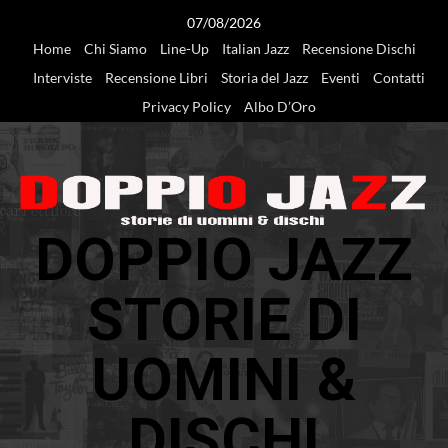
Vai
07/08/2026
al
Home
Chi Siamo
Line-Up
Italian Jazz
Recensione Dischi
contenuto
Interviste
Recensione Libri
Storia del Jazz
Eventi
Contatti
Privacy Policy
Albo D’Oro
DOPPIO JAZZ
STORIE DI
UOMINI &
DISCHI