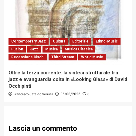
Contemporary Jazz
Cultura
Editoriale
Ethno-Music
Fusion
Jazz
Musica
Musica Classica
Recensione Dischi
Third Stream
World Music
Oltre la terza corrente: la sintesi strutturale tra
jazz e avanguardia colta in «Looking Glass» di David
Occhipinti
Francesco Cataldo Verrina
0
06/08/2026
Lascia un commento