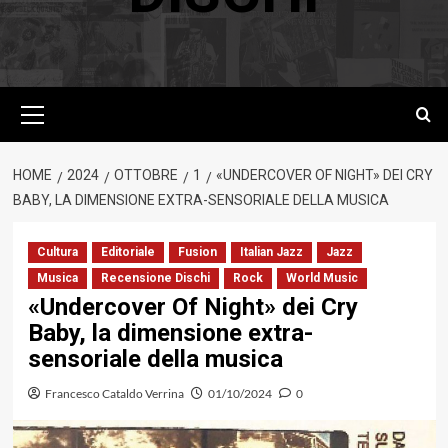
Menu
principale
HOME
2024
OTTOBRE
1
«UNDERCOVER OF NIGHT» DEI CRY
BABY, LA DIMENSIONE EXTRA-SENSORIALE DELLA MUSICA
Cultura
Editoriale
Fusion
Italian Jazz
Jazz
Musica
Recensione Dischi
Rock
World Music
«Undercover Of Night» dei Cry
Baby, la dimensione extra-
sensoriale della musica
Francesco Cataldo Verrina
01/10/2024
0