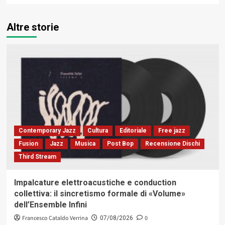
Altre storie
Contemporary Jazz
Cultura
Editoriale
Free jazz
Fusion
Jazz
Musica
Post Bop
Recensione Dischi
Third Stream
Impalcature elettroacustiche e conduction
collettiva: il sincretismo formale di «Volume»
dell’Ensemble Infini
Francesco Cataldo Verrina
0
07/08/2026