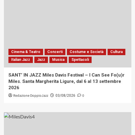
Cinema & Teatro
Concerti
Costume e Società
Cultura
Italian Jazz
Jazz
Musica
Spettacoli
SANT’ IN JAZZ Miles Davis Festival – I Can See Fo(u)r
Miles. Santa Margherita Ligure, dal 6 al 13 settembre
2026
Redazione DoppioJazz
0
03/08/2026