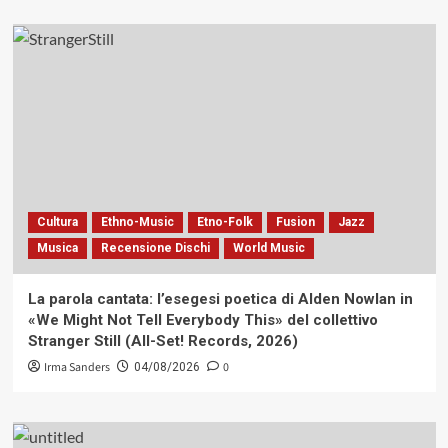
Cultura
Ethno-Music
Etno-Folk
Fusion
Jazz
Musica
Recensione Dischi
World Music
La parola cantata: l’esegesi poetica di Alden Nowlan in
«We Might Not Tell Everybody This» del collettivo
Stranger Still (All-Set! Records, 2026)
Irma Sanders
0
04/08/2026