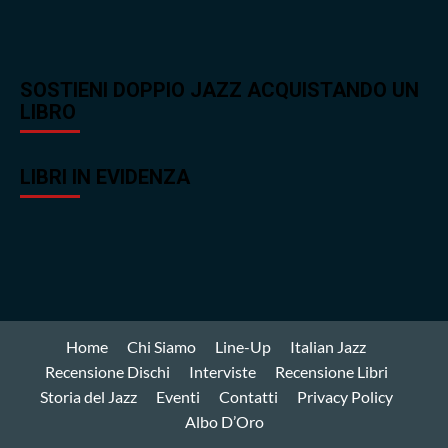
SOSTIENI DOPPIO JAZZ ACQUISTANDO UN
LIBRO
LIBRI IN EVIDENZA
Home
Chi Siamo
Line-Up
Italian Jazz
Recensione Dischi
Interviste
Recensione Libri
Storia del Jazz
Eventi
Contatti
Privacy Policy
Albo D’Oro