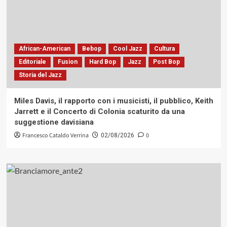
African-American
Bebop
Cool Jazz
Cultura
Editoriale
Fusion
Hard Bop
Jazz
Post Bop
Storia del Jazz
Miles Davis, il rapporto con i musicisti, il pubblico, Keith
Jarrett e il Concerto di Colonia scaturito da una
suggestione davisiana
Francesco Cataldo Verrina
0
02/08/2026