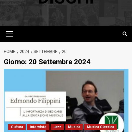
Menu
principale
HOME
2024
SETTEMBRE
20
Giorno:
20 Settembre 2024
Cultura
Interviste
Jazz
Musica
Musica Classica