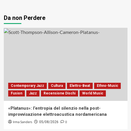
Da non Perdere
Contemporary Jazz
Cultura
Elettro-Beat
Ethno-Music
Fusion
Jazz
Recensione Dischi
World Music
«Platanus»: l’entropia del silenzio nella post-
improvvisazione elettroacustica nordamericana
Irma Sanders
0
05/08/2026