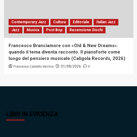
Contemporary Jazz
Cultura
Editoriale
Italian Jazz
Jazz
Musica
Post Bop
Recensione Dischi
Francesco Branciamore con «Old & New Dreams»:
quando il tema diventa racconto. Il pianoforte come
luogo del pensiero musicale (Caligola Records, 2026)
Francesco Cataldo Verrina
0
01/08/2026
LIBRI IN EVIDENZA