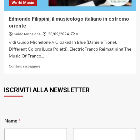
World Music
Edmondo Filippini, il musicologo italiano in estremo
oriente
Guido Michelone
0
20/09/2024
// di Guido Michelone // Cloaked In Blue (Daniele Tione),
Different Colors (Luca Poletti), ElectricFranco Reimagining The
Music Of Franco...
Leggi
Continua a Leggere
di
più
su
ISCRIVITI ALLA NEWSLETTER
Edmondo
Filippini,
il
musicologo
italiano
*
in
Name
*
N
estremo
a
oriente
m
e