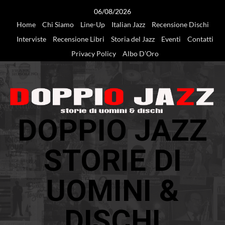
Vai
06/08/2026
al
Home
Chi Siamo
Line-Up
Italian Jazz
Recensione Dischi
contenuto
Interviste
Recensione Libri
Storia del Jazz
Eventi
Contatti
Privacy Policy
Albo D’Oro
DOPPIO JAZZ
STORIE DI
UOMINI &
DISCHI