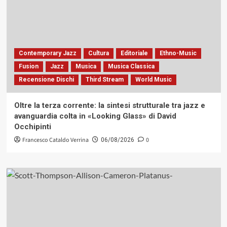
Contemporary Jazz
Cultura
Editoriale
Ethno-Music
Fusion
Jazz
Musica
Musica Classica
Recensione Dischi
Third Stream
World Music
Oltre la terza corrente: la sintesi strutturale tra jazz e
avanguardia colta in «Looking Glass» di David
Occhipinti
Francesco Cataldo Verrina
0
06/08/2026