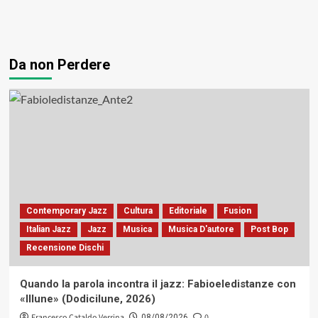
Da non Perdere
Contemporary Jazz
Cultura
Editoriale
Fusion
Italian Jazz
Jazz
Musica
Musica D'autore
Post Bop
Recensione Dischi
Quando la parola incontra il jazz: Fabioeledistanze con
«Illune» (Dodicilune, 2026)
Francesco Cataldo Verrina
0
08/08/2026