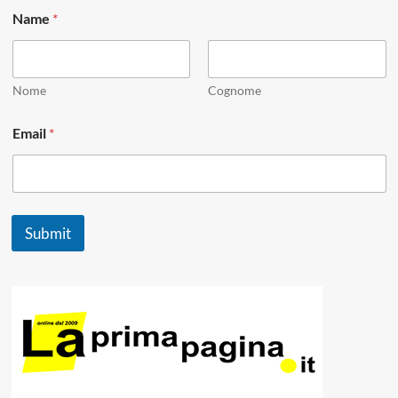
*
Name
*
E
m
a
i
l
Nome
Cognome
E
m
Email
*
a
i
l
Submit