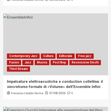
Contemporary Jazz
Cultura
Editoriale
Free jazz
Fusion
Jazz
Musica
Post Bop
Recensione Dischi
Third Stream
Impalcature elettroacustiche e conduction collettiva: il
sincretismo formale di «Volume» dell’Ensemble Infini
Francesco Cataldo Verrina
0
07/08/2026