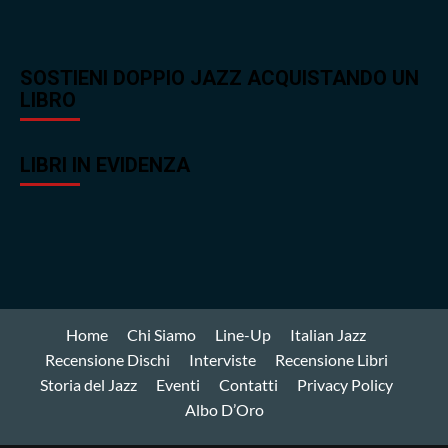
SOSTIENI DOPPIO JAZZ ACQUISTANDO UN
LIBRO
LIBRI IN EVIDENZA
Home
Chi Siamo
Line-Up
Italian Jazz
Recensione Dischi
Interviste
Recensione Libri
Storia del Jazz
Eventi
Contatti
Privacy Policy
Albo D’Oro