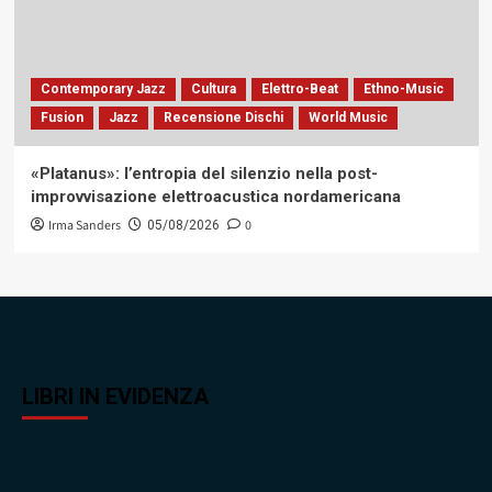
Contemporary Jazz
Cultura
Elettro-Beat
Ethno-Music
Fusion
Jazz
Recensione Dischi
World Music
«Platanus»: l’entropia del silenzio nella post-
improvvisazione elettroacustica nordamericana
Irma Sanders
0
05/08/2026
LIBRI IN EVIDENZA