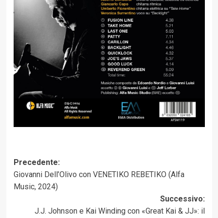
Navigazione
Precedente:
Giovanni Dell’Olivo con VENETIKO REBETIKO (Alfa
articolo
Music, 2024)
Successivo:
J.J. Johnson e Kai Winding con «Great Kai & JJ»: il