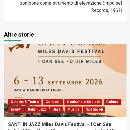
trombone come strumento di elevazione (Impulse!
Records, 1961)
Altre storie
Cinema & Teatro
Concerti
Costume e Società
Cultura
Eventi
Italian Jazz
Jazz
Musica
Spettacoli
SANT’ IN JAZZ Miles Davis Festival – I Can See