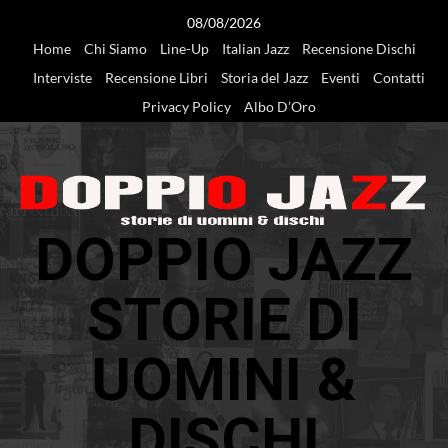
Vai
08/08/2026
al
Home
Chi Siamo
Line-Up
Italian Jazz
Recensione Dischi
contenuto
Interviste
Recensione Libri
Storia del Jazz
Eventi
Contatti
Privacy Policy
Albo D’Oro
DOPPIO JAZZ
STORIE DI
UOMINI &
DISCHI