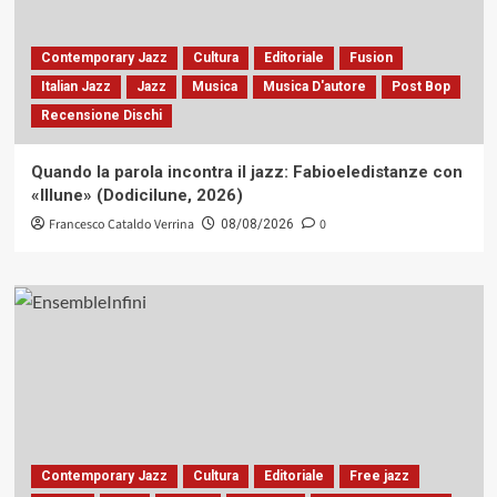
Contemporary Jazz
Cultura
Editoriale
Fusion
Italian Jazz
Jazz
Musica
Musica D'autore
Post Bop
Recensione Dischi
Quando la parola incontra il jazz: Fabioeledistanze con
«Illune» (Dodicilune, 2026)
Francesco Cataldo Verrina
0
08/08/2026
Contemporary Jazz
Cultura
Editoriale
Free jazz