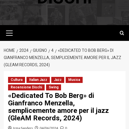
Menu
principale
HOME
2024
GIUGNO
4
«DEDICATED TO BOB BERG» DI
GIANFRANCO MENZELLA, SEMPLICEMENTE AMORE PER IL JAZZ
(GLEAM RECORDS, 2024)
Cultura
Italian Jazz
Jazz
Musica
Recensione Dischi
Swing
«Dedicated To Bob Berg» di
Gianfranco Menzella,
semplicemente amore per il jazz
(GleAM Records, 2024)
Irma Sanders
04/06/2024
0