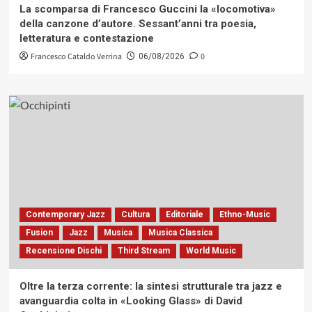
La scomparsa di Francesco Guccini la «locomotiva»
della canzone d’autore. Sessant’anni tra poesia,
letteratura e contestazione
Francesco Cataldo Verrina
0
06/08/2026
Contemporary Jazz
Cultura
Editoriale
Ethno-Music
Fusion
Jazz
Musica
Musica Classica
Recensione Dischi
Third Stream
World Music
Oltre la terza corrente: la sintesi strutturale tra jazz e
avanguardia colta in «Looking Glass» di David