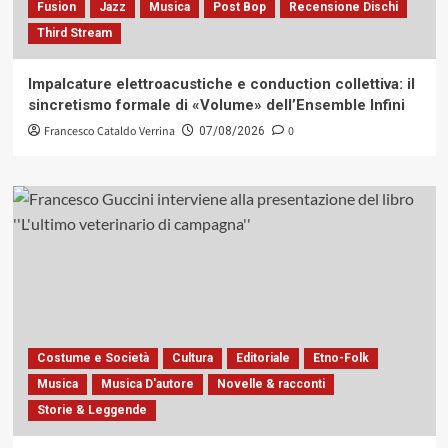
Fusion
Jazz
Musica
Post Bop
Recensione Dischi
Third Stream
Impalcature elettroacustiche e conduction collettiva: il
sincretismo formale di «Volume» dell’Ensemble Infini
Francesco Cataldo Verrina
0
07/08/2026
Costume e Società
Cultura
Editoriale
Etno-Folk
Musica
Musica D'autore
Novelle & racconti
Storie & Leggende