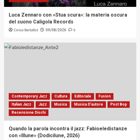
Luca Zennaro con «Stua scura»: la materia oscura
del suono Caligola Records
Cinico Bertallot
0
09/08/2026
Contemporary Jazz
Cultura
Editoriale
Fusion
Italian Jazz
Jazz
Musica
Musica D'autore
Post Bop
Recensione Dischi
Quando la parola incontra il jazz: Fabioeledistanze
con «Illune» (Dodicilune, 2026)