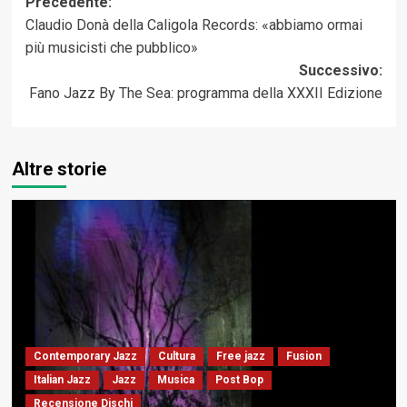
Navigazione
Precedente:
Claudio Donà della Caligola Records: «abbiamo ormai
articolo
più musicisti che pubblico»
Successivo:
Fano Jazz By The Sea: programma della XXXII Edizione
Altre storie
Contemporary Jazz
Cultura
Free jazz
Fusion
Italian Jazz
Jazz
Musica
Post Bop
Recensione Dischi