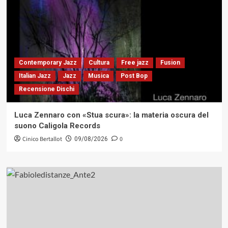
Contemporary Jazz
Cultura
Free jazz
Fusion
Italian Jazz
Jazz
Musica
Post Bop
Recensione Dischi
Luca Zennaro con «Stua scura»: la materia oscura del
suono Caligola Records
Cinico Bertallot
0
09/08/2026