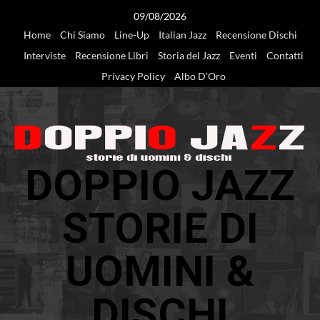
Vai
09/08/2026
al
Home
Chi Siamo
Line-Up
Italian Jazz
Recensione Dischi
contenuto
Interviste
Recensione Libri
Storia del Jazz
Eventi
Contatti
Privacy Policy
Albo D’Oro
DOPPIO JAZZ
STORIE DI
UOMINI &
DISCHI