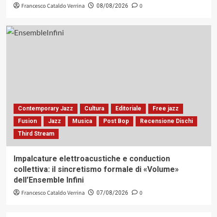
Francesco Cataldo Verrina
0
08/08/2026
Contemporary Jazz
Cultura
Editoriale
Free jazz
Fusion
Jazz
Musica
Post Bop
Recensione Dischi
Third Stream
Impalcature elettroacustiche e conduction
collettiva: il sincretismo formale di «Volume»
dell’Ensemble Infini
Francesco Cataldo Verrina
0
07/08/2026