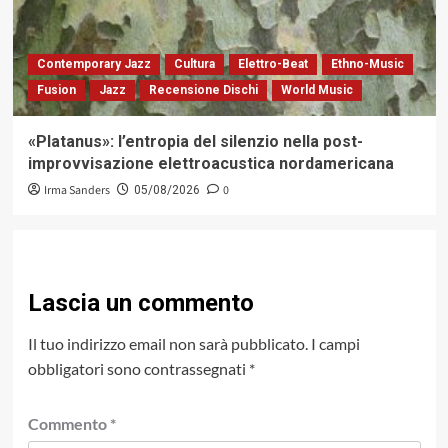
Contemporary Jazz
Cultura
Elettro-Beat
Ethno-Music
Fusion
Jazz
Recensione Dischi
World Music
«Platanus»: l’entropia del silenzio nella post-
improvvisazione elettroacustica nordamericana
Irma Sanders
0
05/08/2026
Lascia un commento
Il tuo indirizzo email non sarà pubblicato.
I campi
obbligatori sono contrassegnati
*
Commento
*