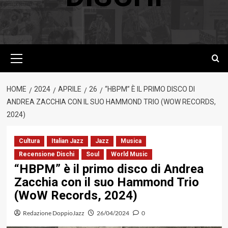
Menu
principale
HOME
2024
APRILE
26
“HBPM” È IL PRIMO DISCO DI
ANDREA ZACCHIA CON IL SUO HAMMOND TRIO (WOW RECORDS,
2024)
Cultura
Italian Jazz
Jazz
Musica
Recensione Dischi
Soul
World Music
“HBPM” è il primo disco di Andrea
Zacchia con il suo Hammond Trio
(WoW Records, 2024)
Redazione DoppioJazz
26/04/2024
0