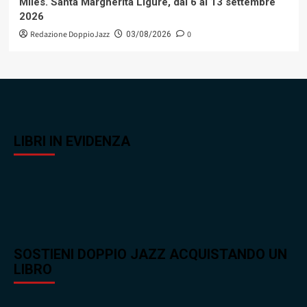
Miles. Santa Margherita Ligure, dal 6 al 13 settembre
2026
Redazione DoppioJazz
0
03/08/2026
LIBRI IN EVIDENZA
SOSTIENI DOPPIO JAZZ ACQUISTANDO UN
LIBRO