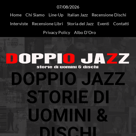
Vai
07/08/2026
al
Home
Chi Siamo
Line-Up
Italian Jazz
Recensione Dischi
contenuto
Interviste
Recensione Libri
Storia del Jazz
Eventi
Contatti
Privacy Policy
Albo D’Oro
DOPPIO JAZZ
STORIE DI
UOMINI &
DISCHI