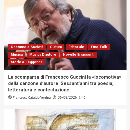
Costume e Società
Cultura
Editoriale
Etno-Folk
Musica
Musica D'autore
Novelle & racconti
Storie & Leggende
La scomparsa di Francesco Guccini la «locomotiva»
della canzone d’autore. Sessant’anni tra poesia,
letteratura e contestazione
Francesco Cataldo Verrina
0
06/08/2026