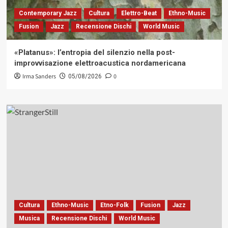
Contemporary Jazz
Cultura
Elettro-Beat
Ethno-Music
Fusion
Jazz
Recensione Dischi
World Music
«Platanus»: l’entropia del silenzio nella post-
improvvisazione elettroacustica nordamericana
Irma Sanders
0
05/08/2026
Cultura
Ethno-Music
Etno-Folk
Fusion
Jazz
Musica
Recensione Dischi
World Music