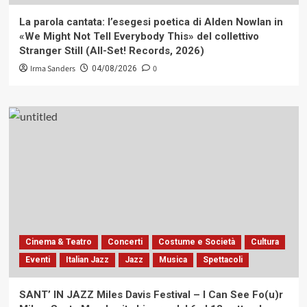
La parola cantata: l’esegesi poetica di Alden Nowlan in
«We Might Not Tell Everybody This» del collettivo
Stranger Still (All-Set! Records, 2026)
Irma Sanders
0
04/08/2026
Cinema & Teatro
Concerti
Costume e Società
Cultura
Eventi
Italian Jazz
Jazz
Musica
Spettacoli
SANT’ IN JAZZ Miles Davis Festival – I Can See Fo(u)r