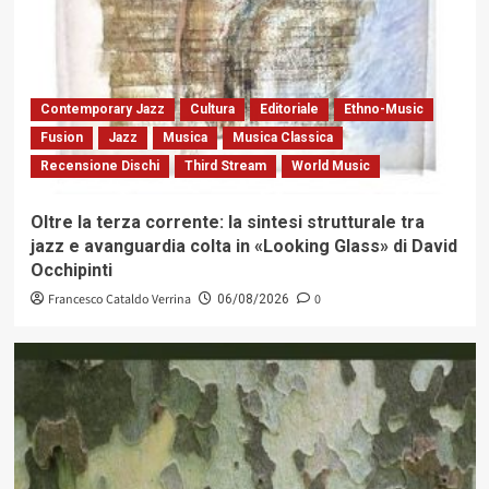
Contemporary Jazz
Cultura
Editoriale
Ethno-Music
Fusion
Jazz
Musica
Musica Classica
Recensione Dischi
Third Stream
World Music
Oltre la terza corrente: la sintesi strutturale tra
jazz e avanguardia colta in «Looking Glass» di David
Occhipinti
Francesco Cataldo Verrina
0
06/08/2026