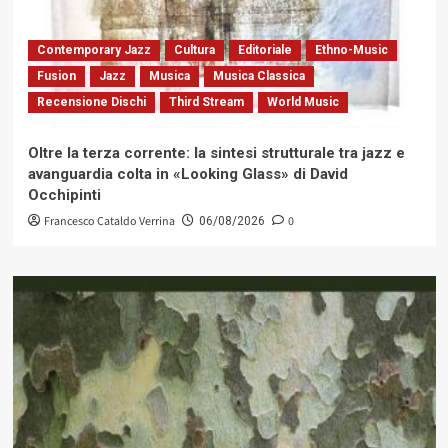
Contemporary Jazz
Cultura
Editoriale
Ethno-Music
Fusion
Jazz
Musica
Musica Classica
Recensione Dischi
Third Stream
World Music
Oltre la terza corrente: la sintesi strutturale tra jazz e
avanguardia colta in «Looking Glass» di David
Occhipinti
Francesco Cataldo Verrina
0
06/08/2026