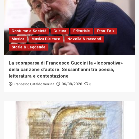
Costume e Società
Cultura
Editoriale
Etno-Folk
Musica
Musica D'autore
Novelle & racconti
Storie & Leggende
La scomparsa di Francesco Guccini la «locomotiva»
della canzone d’autore. Sessant’anni tra poesia,
letteratura e contestazione
Francesco Cataldo Verrina
0
06/08/2026