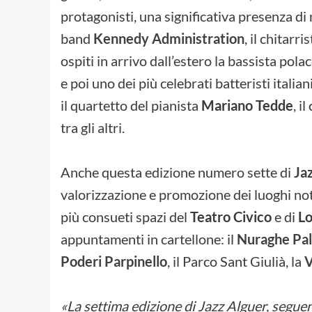
protagonisti, una significativa presenza di 
band
Kennedy Administration
, il chitarri
ospiti in arrivo dall’estero la bassista pola
e poi uno dei più celebrati batteristi italian
il quartetto del pianista
Mariano Tedde
, i
tra gli altri.
Anche questa edizione numero sette di
Ja
valorizzazione e promozione dei luoghi note
più consueti spazi del
Teatro Civico
e di
Lo
appuntamenti in cartellone: il
Nuraghe Pa
Poderi Parpinello
, il Parco Sant Giulià, la
V
«La settima edizione di Jazz Alguer, seguen