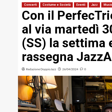
Concerti
Costume e Società
Eventi
Jazz
Musi
Con il PerfecTri
al via martedì 3
(SS) la settima 
rassegna JazzA
Redazione DoppioJazz
26/04/2024
0