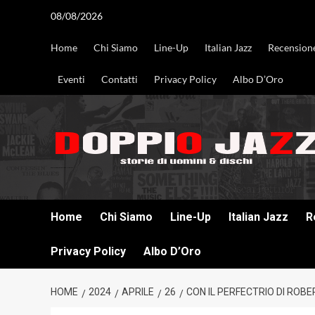
Vai
08/08/2026
al
contenuto
Home
Chi Siamo
Line-Up
Italian Jazz
Recension
Eventi
Contatti
Privacy Policy
Albo D’Oro
DOPPIO JAZZ STORIE DI UOMINI & DISCHI
Home
Chi Siamo
Line-Up
Italian Jazz
R
Privacy Policy
Albo D’Oro
HOME
2024
APRILE
26
CON IL PERFECTRIO DI ROB