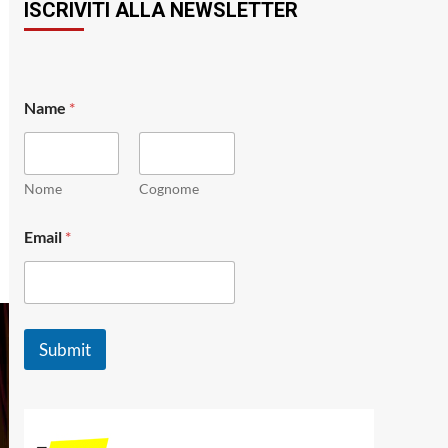
ISCRIVITI ALLA NEWSLETTER
Name
*
Nome
Cognome
N
Email
*
a
m
e
E
m
a
Submit
i
l
E
m
a