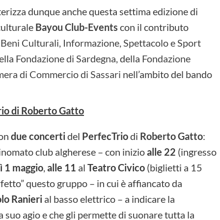
terizza dunque anche questa settima edizione di
culturale
Bayou Club-Events
con il contributo
 Beni Culturali, Informazione, Spettacolo e Sport
della
Fondazione di Sardegna
, della
Fondazione
era di Commercio di Sassari
nell’ambito del bando
rio di Roberto Gatto
con
due concerti
del
PerfecTrio
di
Roberto Gatto
:
rinomato club algherese – con inizio
alle 22
(ingresso
ì 1 maggio
,
alle 11
al
Teatro Civico
(biglietti a 15
fetto” questo gruppo – in cui è affiancato da
lo Ranieri
al basso elettrico – a indicare la
a suo agio e che gli permette di suonare tutta la