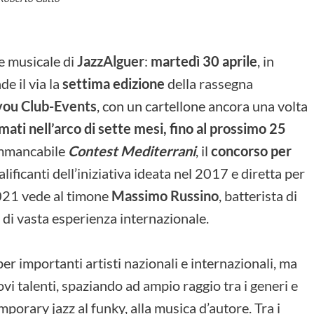
ne musicale di
JazzAlguer
:
martedì 30 aprile
, in
de il via la
settima edizione
della rassegna
ou Club-Events
, con un cartellone ancora una volta
mati nell’arco di sette mesi, fino al prossimo 25
immancabile
Contest Mediterrani
, il
concorso per
alificanti dell’iniziativa ideata nel 2017 e diretta per
2021 vede al timone
Massimo Russino
, batterista di
e di vasta esperienza internazionale.
per importanti artisti nazionali e internazionali, ma
ovi talenti, spaziando ad ampio raggio tra i generi e
emporary jazz al funky, alla musica d’autore. Tra i