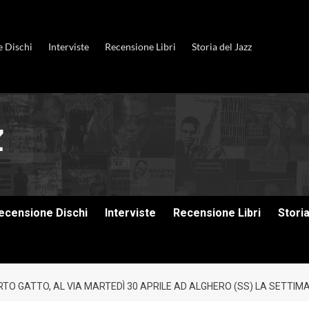
e Dischi
Interviste
Recensione Libri
Storia del Jazz
ecensione Dischi
Interviste
Recensione Libri
Stori
ERTO GATTO, AL VIA MARTEDÌ 30 APRILE AD ALGHERO (SS) LA SETTI