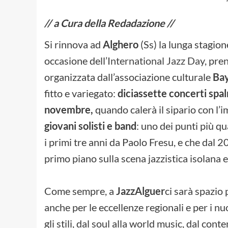
// a Cura della Redadazione //
Si rinnova ad
Alghero
(Ss) la lunga stagio
occasione dell’
International Jazz Day
, pren
organizzata dall’associazione culturale
Bay
fitto e variegato:
diciassette concerti spal
novembre,
quando calerà il sipario con l’
giovani solisti e band
: uno dei punti più qu
i primi tre anni da Paolo Fresu, e che dal 
primo piano sulla scena jazzistica isolana 
Come sempre, a
JazzAlguer
ci sarà spazio 
anche per le eccellenze regionali e per i nu
gli stili, dal soul alla world music, dal cont