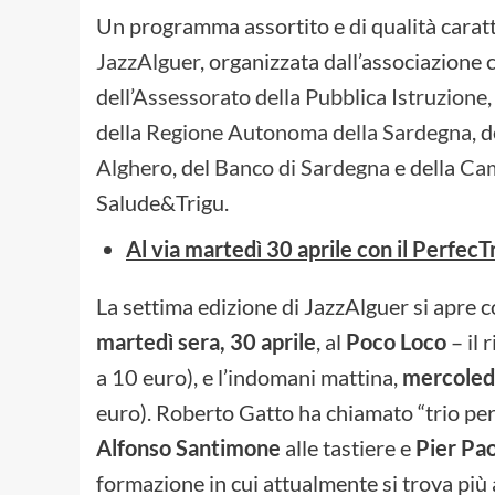
Un programma assortito e di qualità carat
JazzAlguer
, organizzata dall’associazione 
dell’
Assessorato della Pubblica Istruzione,
della
Regione Autonoma della Sardegna
, 
Alghero
, del
Banco di Sardegna
e della
Cam
Salude&Trigu.
Al via martedì 30 aprile con il PerfecT
La settima edizione di JazzAlguer si apre 
martedì sera, 30 aprile
, al
Poco Loco
– il 
a 10 euro), e l’indomani mattina,
mercoled
euro). Roberto Gatto ha chiamato “trio per
Alfonso Santimone
alle tastiere e
Pier Pao
formazione in cui attualmente si trova più 