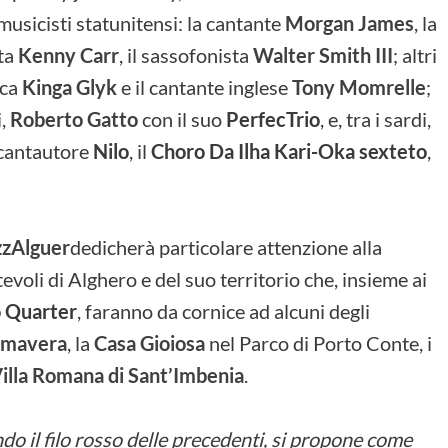
musicisti statunitensi: la cantante
Morgan James
, la
sta
Kenny Carr
, il sassofonista
Walter Smith III
; altri
cca
Kinga Glyk
e il cantante inglese
Tony Momrelle
;
i,
Roberto Gatto
con il suo
PerfecTrio
, e, tra i sardi,
l cantautore
Nilo
, il
Choro Da Ilha Kari-Oka sexteto
,
zzAlguer
dedicherà particolare attenzione alla
voli di Alghero e del suo territorio che, insieme ai
 Quarter
, faranno da cornice ad alcuni degli
lmavera
, la
Casa Gioiosa
nel Parco di Porto Conte, i
illa Romana di Sant’Imbenia
.
do il filo rosso delle precedenti, si propone come