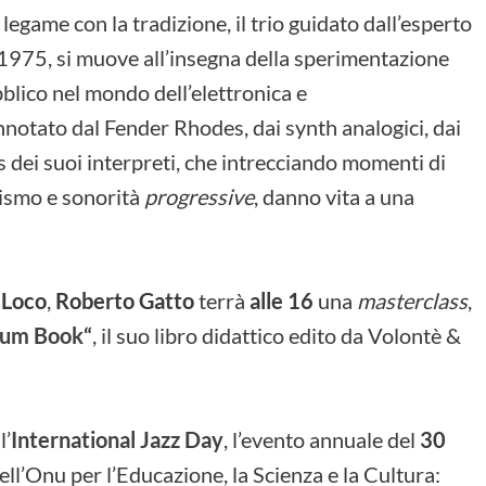
egame con la tradizione, il trio guidato dall’esperto
l 1975, si muove all’insegna della sperimentazione
bblico nel mondo dell’elettronica e
onnotato dal Fender Rhodes, dai synth analogici, dai
ics dei suoi interpreti, che intrecciando momenti di
irismo e sonorità
progressive
, danno vita a una
 Loco
,
Roberto Gatto
terrà
alle 16
una
masterclass
,
rum Book
“
, il suo libro didattico edito da Volontè &
l’
International Jazz Day
, l’evento annuale del
30
dell’Onu per l’Educazione, la Scienza e la Cultura: