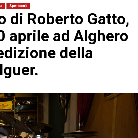
ca
Spettacoli
o di Roberto Gatto,
0 aprile ad Alghero
edizione della
lguer.