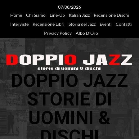
Vai
07/08/2026
al
Home
Chi Siamo
Line-Up
Italian Jazz
Recensione Dischi
contenuto
Interviste
Recensione Libri
Storia del Jazz
Eventi
Contatti
Privacy Policy
Albo D’Oro
DOPPIO JAZZ
STORIE DI
UOMINI &
DISCHI