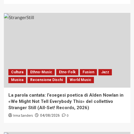
Cultura
Ethno-Music
Etno-Folk
Fusion
Jazz
Musica
Recensione Dischi
World Music
La parola cantata: l’esegesi poetica di Alden Nowlan in
«We Might Not Tell Everybody This» del collettivo
Stranger Still (All-Set! Records, 2026)
Irma Sanders
0
04/08/2026