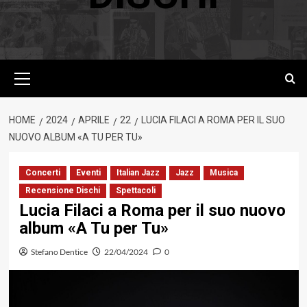
Menu
principale
HOME
2024
APRILE
22
LUCIA FILACI A ROMA PER IL SUO
NUOVO ALBUM «A TU PER TU»
Concerti
Eventi
Italian Jazz
Jazz
Musica
Recensione Dischi
Spettacoli
Lucia Filaci a Roma per il suo nuovo
album «A Tu per Tu»
Stefano Dentice
22/04/2024
0