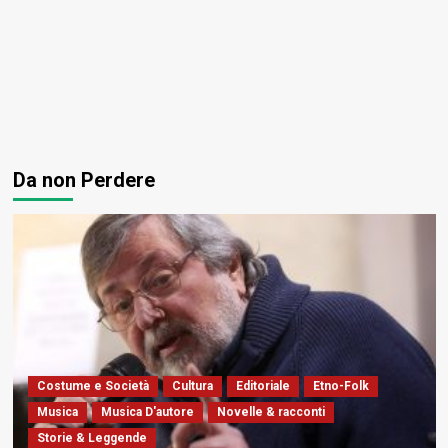
Da non Perdere
Costume e Società
Cultura
Editoriale
Etno-Folk
Musica
Musica D'autore
Novelle & racconti
Storie & Leggende