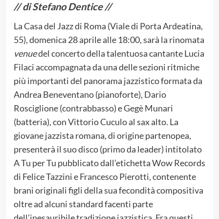
// di Stefano Dentice //
La Casa del Jazz di Roma (Viale di Porta Ardeatina,
55), domenica 28 aprile alle 18:00, sarà la rinomata
venue
del concerto della talentuosa cantante Lucia
Filaci accompagnata da una delle sezioni ritmiche
più importanti del panorama jazzistico formata da
Andrea Beneventano (pianoforte), Dario
Rosciglione (contrabbasso) e Gegè Munari
(batteria), con Vittorio Cuculo al sax alto. La
giovane jazzista romana, di origine partenopea,
presenterà il suo disco (primo da leader) intitolato
A Tu per Tu pubblicato dall’etichetta Wow Records
di Felice Tazzini e Francesco Pierotti, contenente
brani originali figli della sua fecondità compositiva
oltre ad alcuni standard facenti parte
dell’inesauribile tradizione jazzistica. Fra questi