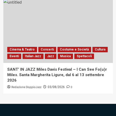
Cinema & Teatro
Concerti
Costume e Società
Cultura
Eventi
Italian Jazz
Jazz
Musica
Spettacoli
SANT’ IN JAZZ Miles Davis Festival – I Can See Fo(u)r
Miles. Santa Margherita Ligure, dal 6 al 13 settembre
2026
Redazione DoppioJazz
0
03/08/2026