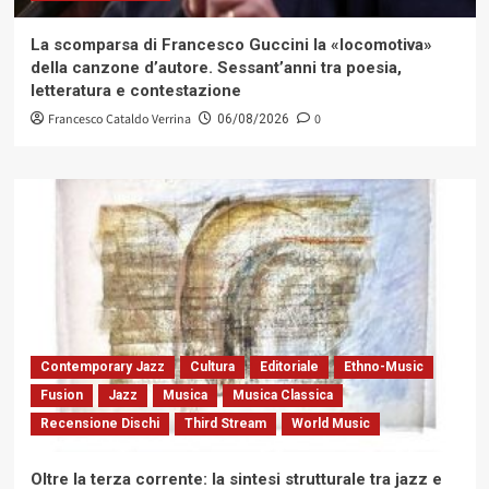
La scomparsa di Francesco Guccini la «locomotiva»
della canzone d’autore. Sessant’anni tra poesia,
letteratura e contestazione
Francesco Cataldo Verrina
0
06/08/2026
Contemporary Jazz
Cultura
Editoriale
Ethno-Music
Fusion
Jazz
Musica
Musica Classica
Recensione Dischi
Third Stream
World Music
Oltre la terza corrente: la sintesi strutturale tra jazz e