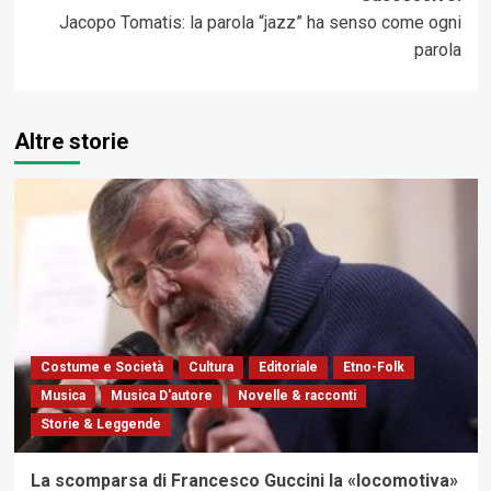
Jacopo Tomatis: la parola “jazz” ha senso come ogni
parola
Altre storie
Costume e Società
Cultura
Editoriale
Etno-Folk
Musica
Musica D'autore
Novelle & racconti
Storie & Leggende
La scomparsa di Francesco Guccini la «locomotiva»