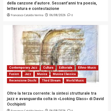
della canzone d’autore. Sessant’anni tra poesia,
letteratura e contestazione
Francesco Cataldo Verrina
0
06/08/2026
Contemporary Jazz
Cultura
Editoriale
Ethno-Music
Fusion
Jazz
Musica
Musica Classica
Recensione Dischi
Third Stream
World Music
Oltre la terza corrente: la sintesi strutturale tra
jazz e avanguardia colta in «Looking Glass» di David
Occhipinti
Francesco Cataldo Verrina
0
06/08/2026