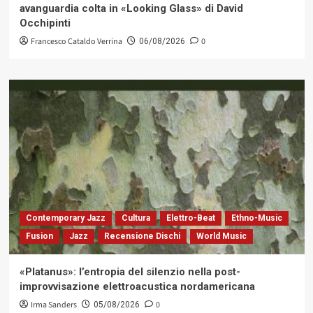
avanguardia colta in «Looking Glass» di David
Occhipinti
Francesco Cataldo Verrina
0
06/08/2026
Contemporary Jazz
Cultura
Elettro-Beat
Ethno-Music
Fusion
Jazz
Recensione Dischi
World Music
«Platanus»: l’entropia del silenzio nella post-
improvvisazione elettroacustica nordamericana
Irma Sanders
0
05/08/2026