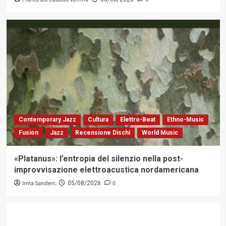
Contemporary Jazz
Cultura
Elettro-Beat
Ethno-Music
Fusion
Jazz
Recensione Dischi
World Music
«Platanus»: l’entropia del silenzio nella post-
improvvisazione elettroacustica nordamericana
Irma Sanders
0
05/08/2026