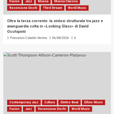
Fusion
Jazz
Musica
Musica Classica
Recensione Dischi
Third Stream
World Music
Oltre la terza corrente: la sintesi strutturale tra jazz e
avanguardia colta in «Looking Glass» di David
Occhipinti
Francesco Cataldo Verrina
06/08/2026
0
Contemporary Jazz
Cultura
Elettro-Beat
Ethno-Music
Fusion
Jazz
Recensione Dischi
World Music