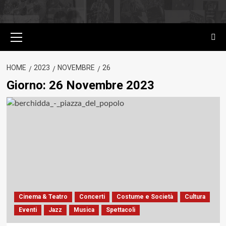
Menu
principale
HOME
2023
NOVEMBRE
26
Giorno:
26 Novembre 2023
Cinema & Teatro
Concerti
Costume e Società
Cultura
Eventi
Jazz
Musica
Spettacoli