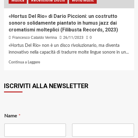
Musica
Recensione Dischi
World Music
nell’Archivio
Time
in
«Hortus Del Rio» di Dario Piccioni: un costrutto
Jazz
sonoro solidamente piantato in humus jazz dai
cromatismi molteplici (Filibusta Records, 2023)
Francesco Cataldo Verrina
26/11/2023
0
«Hortus Del Rio» non è un disco rivoluzionario, ma diventa
innovativo nella capacità di tradurre molte lingue sonore in un...
Leggi
Continua a Leggere
di
più
su
ISCRIVITI ALLA NEWSLETTER
«Hortus
Del
Rio»
di
Dario
Piccioni:
Name
*
un
costrutto
sonoro
solidamente