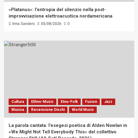
«Platanus»: l’entropia del silenzio nella post-
improvvisazione elettroacustica nordamericana
Irma Sanders
05/08/2026
0
Cultura
Ethno-Music
Etno-Folk
Fusion
Jazz
Musica
Recensione Dischi
World Music
La parola cantata: l’esegesi poetica di Alden Nowlan in
«We Might Not Tell Everybody This» del collettivo