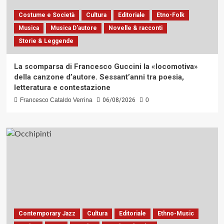
Costume e Società
Cultura
Editoriale
Etno-Folk
Musica
Musica D'autore
Novelle & racconti
Storie & Leggende
La scomparsa di Francesco Guccini la «locomotiva»
della canzone d’autore. Sessant’anni tra poesia,
letteratura e contestazione
Francesco Cataldo Verrina
06/08/2026
0
Contemporary Jazz
Cultura
Editoriale
Ethno-Music