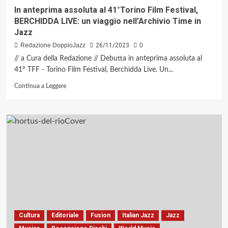
In anteprima assoluta al 41°Torino Film Festival,
BERCHIDDA LIVE: un viaggio nell’Archivio Time in
Jazz
Redazione DoppioJazz
26/11/2023
0
// a Cura della Redazione // Debutta in anteprima assoluta al
41° TFF - Torino Film Festival, Berchidda Live. Un...
Leggi
Continua a Leggere
di
più
su
In
anteprima
assoluta
al
41°Torino
Film
Festival,
BERCHIDDA
LIVE:
un
Cultura
Editoriale
Fusion
Italian Jazz
Jazz
viaggio