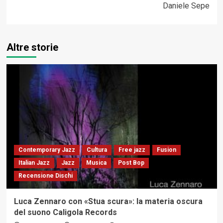
Daniele Sepe
Altre storie
Contemporary Jazz
Cultura
Free jazz
Fusion
Italian Jazz
Jazz
Musica
Post Bop
Recensione Dischi
Luca Zennaro con «Stua scura»: la materia oscura
del suono Caligola Records