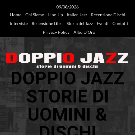
Vai
09/08/2026
al
Home
Chi Siamo
Line-Up
Italian Jazz
Recensione Dischi
contenuto
Interviste
Recensione Libri
Storia del Jazz
Eventi
Contatti
Privacy Policy
Albo D’Oro
DOPPIO JAZZ
STORIE DI
UOMINI &
DISCHI