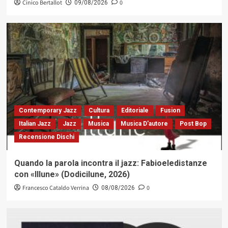
Cinico Bertallot
0
09/08/2026
Contemporary Jazz
Cultura
Editoriale
Fusion
Italian Jazz
Jazz
Musica
Musica D'autore
Post Bop
Recensione Dischi
Quando la parola incontra il jazz: Fabioeledistanze
con «Illune» (Dodicilune, 2026)
Francesco Cataldo Verrina
0
08/08/2026