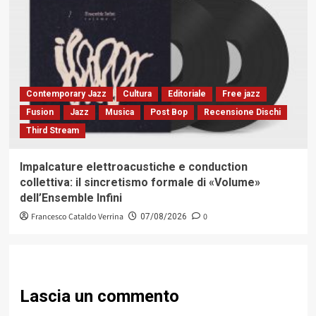
Contemporary Jazz
Cultura
Editoriale
Free jazz
Fusion
Jazz
Musica
Post Bop
Recensione Dischi
Third Stream
Impalcature elettroacustiche e conduction
collettiva: il sincretismo formale di «Volume»
dell’Ensemble Infini
Francesco Cataldo Verrina
0
07/08/2026
Lascia un commento