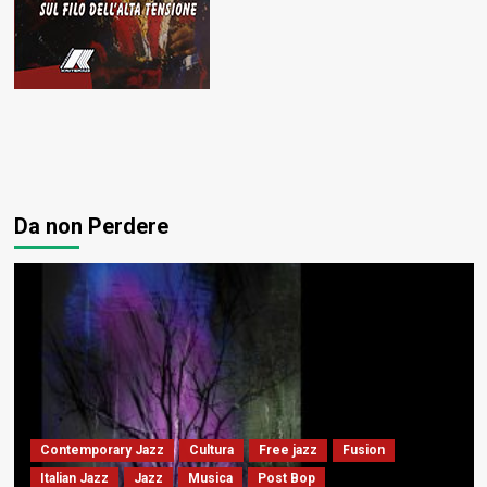
Da non Perdere
Contemporary Jazz
Cultura
Free jazz
Fusion
Italian Jazz
Jazz
Musica
Post Bop