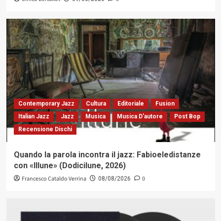
Contemporary Jazz
Cultura
Editoriale
Fusion
Italian Jazz
Jazz
Musica
Musica D'autore
Post Bop
Recensione Dischi
Quando la parola incontra il jazz: Fabioeledistanze
con «Illune» (Dodicilune, 2026)
Francesco Cataldo Verrina
0
08/08/2026