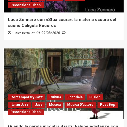
Recensione Dischi
Luca Zennaro con «Stua scura»: la materia oscura del
suono Caligola Records
Cinico Bertallot
0
09/08/2026
Contemporary Jazz
Cultura
Editoriale
Fusion
Italian Jazz
Jazz
Musica
Musica D'autore
Post Bop
Recensione Dischi
Quando la parola incontra il jazz: Fabioeledistanze con