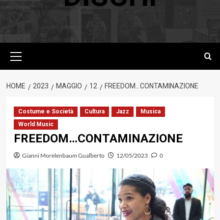
Menu
principale
HOME
2023
MAGGIO
12
FREEDOM…CONTAMINAZIONE
Costume e Società
Cultura
Jazz
Musica
World Music
FREEDOM…CONTAMINAZIONE
Gianni Morelenbaum Gualberto
12/05/2023
0