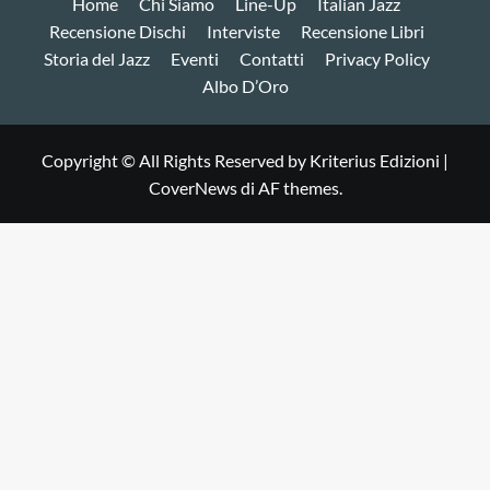
Home
Chi Siamo
Line-Up
Italian Jazz
Recensione Dischi
Interviste
Recensione Libri
Storia del Jazz
Eventi
Contatti
Privacy Policy
Albo D’Oro
Copyright © All Rights Reserved by Kriterius Edizioni
|
CoverNews
di AF themes.