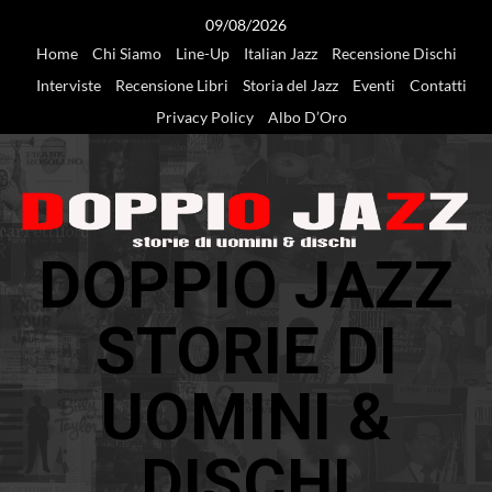
Vai
09/08/2026
al
Home
Chi Siamo
Line-Up
Italian Jazz
Recensione Dischi
contenuto
Interviste
Recensione Libri
Storia del Jazz
Eventi
Contatti
Privacy Policy
Albo D’Oro
DOPPIO JAZZ
STORIE DI
UOMINI &
DISCHI