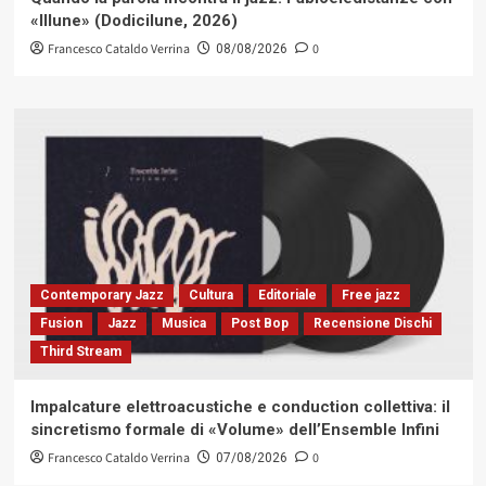
«Illune» (Dodicilune, 2026)
Francesco Cataldo Verrina
0
08/08/2026
Contemporary Jazz
Cultura
Editoriale
Free jazz
Fusion
Jazz
Musica
Post Bop
Recensione Dischi
Third Stream
Impalcature elettroacustiche e conduction collettiva: il
sincretismo formale di «Volume» dell’Ensemble Infini
Francesco Cataldo Verrina
0
07/08/2026