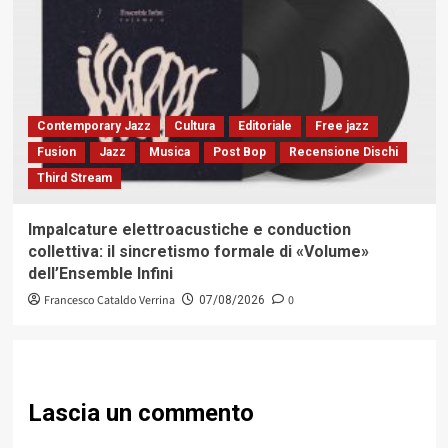
Contemporary Jazz
Cultura
Editoriale
Free jazz
Fusion
Jazz
Musica
Post Bop
Recensione Dischi
Third Stream
Impalcature elettroacustiche e conduction
collettiva: il sincretismo formale di «Volume»
dell’Ensemble Infini
Francesco Cataldo Verrina
0
07/08/2026
Lascia un commento