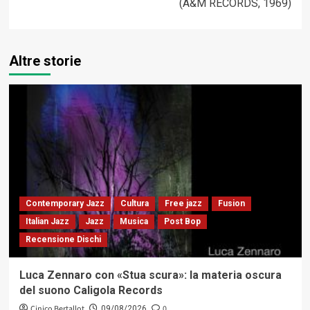
(A&M RECORDS, 1969)
Altre storie
Contemporary Jazz
Cultura
Free jazz
Fusion
Italian Jazz
Jazz
Musica
Post Bop
Recensione Dischi
Luca Zennaro con «Stua scura»: la materia oscura
del suono Caligola Records
Cinico Bertallot
0
09/08/2026