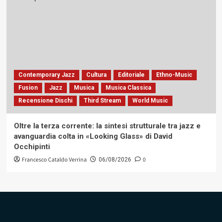
Contemporary Jazz
Cultura
Editoriale
Ethno-Music
Fusion
Jazz
Musica
Musica Classica
Recensione Dischi
Third Stream
World Music
Oltre la terza corrente: la sintesi strutturale tra jazz e
avanguardia colta in «Looking Glass» di David
Occhipinti
Francesco Cataldo Verrina
0
06/08/2026