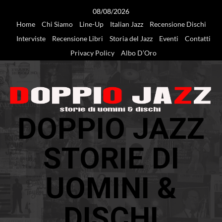
Vai
08/08/2026
al
Home
Chi Siamo
Line-Up
Italian Jazz
Recensione Dischi
contenuto
Interviste
Recensione Libri
Storia del Jazz
Eventi
Contatti
Privacy Policy
Albo D’Oro
DOPPIO JAZZ
STORIE DI
UOMINI &
DISCHI