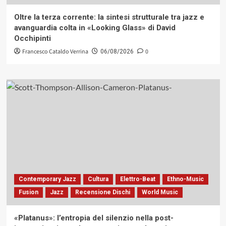
Oltre la terza corrente: la sintesi strutturale tra jazz e
avanguardia colta in «Looking Glass» di David
Occhipinti
Francesco Cataldo Verrina
0
06/08/2026
Contemporary Jazz
Cultura
Elettro-Beat
Ethno-Music
Fusion
Jazz
Recensione Dischi
World Music
«Platanus»: l’entropia del silenzio nella post-