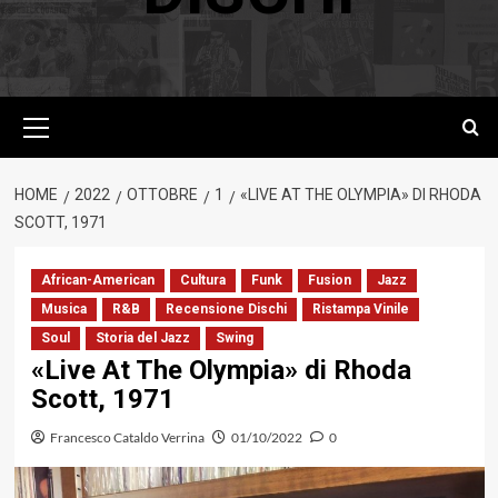
Menu
principale
HOME
2022
OTTOBRE
1
«LIVE AT THE OLYMPIA» DI RHODA
SCOTT, 1971
African-American
Cultura
Funk
Fusion
Jazz
Musica
R&B
Recensione Dischi
Ristampa Vinile
Soul
Storia del Jazz
Swing
«Live At The Olympia» di Rhoda
Scott, 1971
Francesco Cataldo Verrina
01/10/2022
0