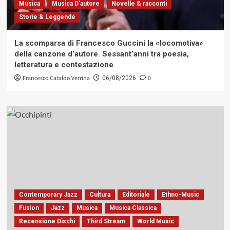
Musica
Musica D'autore
Novelle & racconti
Storie & Leggende
La scomparsa di Francesco Guccini la «locomotiva»
della canzone d’autore. Sessant’anni tra poesia,
letteratura e contestazione
Francesco Cataldo Verrina
0
06/08/2026
Contemporary Jazz
Cultura
Editoriale
Ethno-Music
Fusion
Jazz
Musica
Musica Classica
Recensione Dischi
Third Stream
World Music