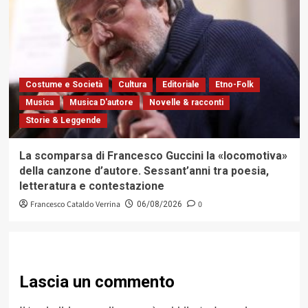
Costume e Società
Cultura
Editoriale
Etno-Folk
Musica
Musica D'autore
Novelle & racconti
Storie & Leggende
La scomparsa di Francesco Guccini la «locomotiva»
della canzone d’autore. Sessant’anni tra poesia,
letteratura e contestazione
Francesco Cataldo Verrina
0
06/08/2026
Lascia un commento