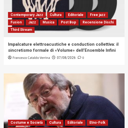
Contemporary Jazz
Cultura
Editoriale
Free jazz
Fusion
Jazz
Musica
Post Bop
Recensione Dischi
Third Stream
Impalcature elettroacustiche e conduction collettiva: il
sincretismo formale di «Volume» dell’Ensemble Infini
Francesco Cataldo Verrina
0
07/08/2026
Costume e Società
Cultura
Editoriale
Etno-Folk