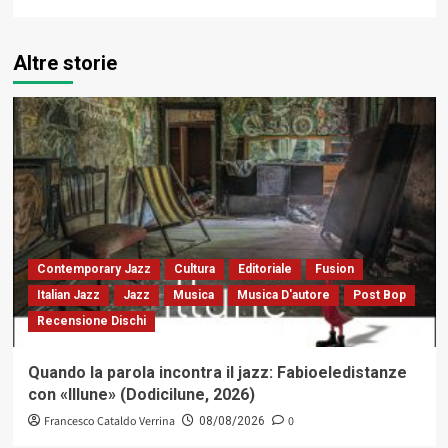
Altre storie
Contemporary Jazz
Cultura
Editoriale
Fusion
Italian Jazz
Jazz
Musica
Musica D'autore
Post Bop
Recensione Dischi
Quando la parola incontra il jazz: Fabioeledistanze
con «Illune» (Dodicilune, 2026)
Francesco Cataldo Verrina
0
08/08/2026