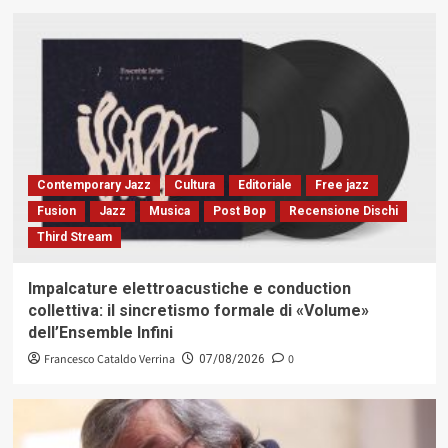
Contemporary Jazz
Cultura
Editoriale
Free jazz
Fusion
Jazz
Musica
Post Bop
Recensione Dischi
Third Stream
Impalcature elettroacustiche e conduction
collettiva: il sincretismo formale di «Volume»
dell’Ensemble Infini
Francesco Cataldo Verrina
0
07/08/2026