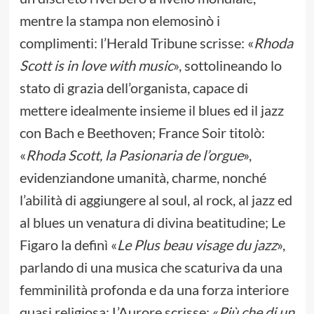
mentre la stampa non elemosinò i
complimenti: l’Herald Tribune scrisse: «
Rhoda
Scott is in love with music
», sottolineando lo
stato di grazia dell’organista, capace di
mettere idealmente insieme il blues ed il jazz
con Bach e Beethoven; France Soir titolò:
«
Rhoda Scott, la Pasionaria de l’orgue
»,
evidenziandone umanità, charme, nonché
l’abilità di aggiungere al soul, al rock, al jazz ed
al blues un venatura di divina beatitudine; Le
Figaro la definì «
Le Plus beau visage du jazz
»,
parlando di una musica che scaturiva da una
femminilità profonda e da una forza interiore
quasi religiosa; L’Aurore scrisse: «
Più che di un