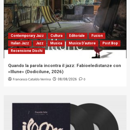
Contemporary Jazz
Cultura
Editoriale
Fusion
Italian Jazz
Jazz
Musica
Musica D'autore
Post Bop
Recensione Dischi
Quando la parola incontra il jazz: Fabioeledistanze con
«Illune» (Dodicilune, 2026)
Francesco Cataldo Verrina
0
08/08/2026