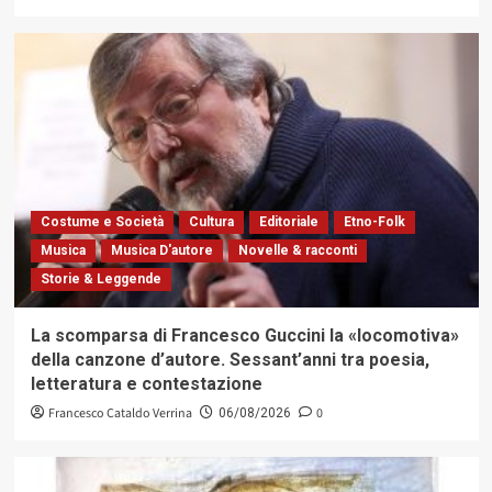
Costume e Società
Cultura
Editoriale
Etno-Folk
Musica
Musica D'autore
Novelle & racconti
Storie & Leggende
La scomparsa di Francesco Guccini la «locomotiva»
della canzone d’autore. Sessant’anni tra poesia,
letteratura e contestazione
Francesco Cataldo Verrina
0
06/08/2026