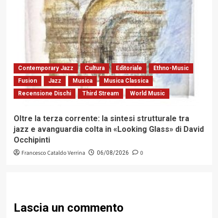
Contemporary Jazz
Cultura
Editoriale
Ethno-Music
Fusion
Jazz
Musica
Musica Classica
Recensione Dischi
Third Stream
World Music
Oltre la terza corrente: la sintesi strutturale tra
jazz e avanguardia colta in «Looking Glass» di David
Occhipinti
Francesco Cataldo Verrina
0
06/08/2026
Lascia un commento