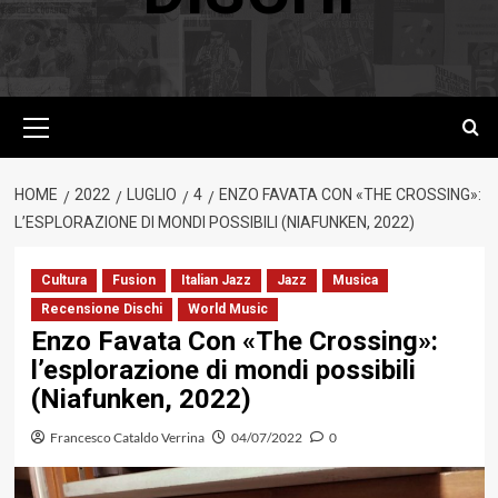
Menu
principale
HOME
2022
LUGLIO
4
ENZO FAVATA CON «THE CROSSING»:
L’ESPLORAZIONE DI MONDI POSSIBILI (NIAFUNKEN, 2022)
Cultura
Fusion
Italian Jazz
Jazz
Musica
Recensione Dischi
World Music
Enzo Favata Con «The Crossing»:
l’esplorazione di mondi possibili
(Niafunken, 2022)
Francesco Cataldo Verrina
04/07/2022
0