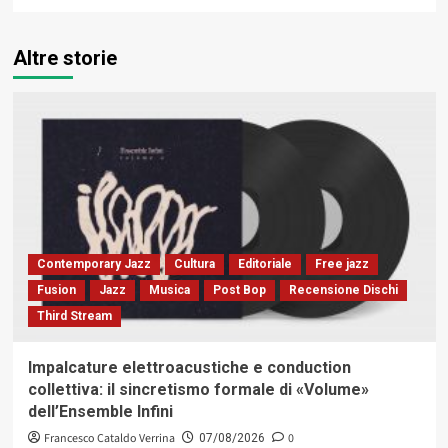
Altre storie
Contemporary Jazz
Cultura
Editoriale
Free jazz
Fusion
Jazz
Musica
Post Bop
Recensione Dischi
Third Stream
Impalcature elettroacustiche e conduction
collettiva: il sincretismo formale di «Volume»
dell’Ensemble Infini
Francesco Cataldo Verrina
0
07/08/2026