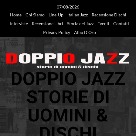
Vai
07/08/2026
al
Home
Chi Siamo
Line-Up
Italian Jazz
Recensione Dischi
contenuto
Interviste
Recensione Libri
Storia del Jazz
Eventi
Contatti
Privacy Policy
Albo D’Oro
DOPPIO JAZZ
STORIE DI
UOMINI &
DISCHI