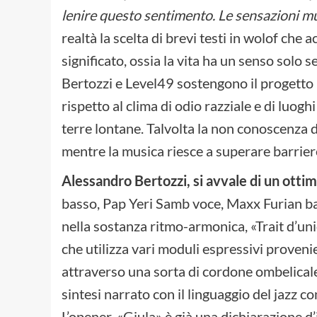
lenire questo sentimento. Le sensazioni mu
realtà la scelta di brevi testi in wolof ch
significato, ossia la vita ha un senso solo
Bertozzi e Level49 sostengono il progetto 
rispetto al clima di odio razziale e di luog
terre lontane. Talvolta la non conoscenza d
mentre la musica riesce a superare barriere 
Alessandro Bertozzi, si avvale di un ottim
basso, Pap Yeri Samb voce, Maxx Furian ba
nella sostanza ritmo-armonica, «Trait d’un
che utilizza vari moduli espressivi proveni
attraverso una sorta di cordone ombelical
sintesi narrato con il linguaggio del jazz 
L’opener, «Giula» è già una dichiarazione d