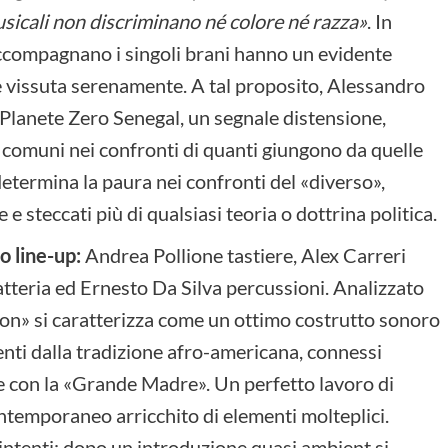
sicali non discriminano né colore né razza»
. In
e accompagnano i singoli brani hanno un evidente
 se vissuta serenamente. A tal proposito, Alessandro
Planete Zero Senegal, un segnale distensione,
hi comuni nei confronti di quanti giungono da quelle
etermina la paura nei confronti del «diverso»,
e steccati più di qualsiasi teoria o dottrina politica.
o line-up:
Andrea Pollione tastiere, Alex Carreri
tteria ed Ernesto Da Silva percussioni. Analizzato
ion» si caratterizza come un ottimo costrutto sonoro
enti dalla tradizione afro-americana, connessi
e con la «Grande Madre». Un perfetto lavoro di
contemporaneo arricchito di elementi molteplici.
’intenti: dopo un introduzione quasi ambient si