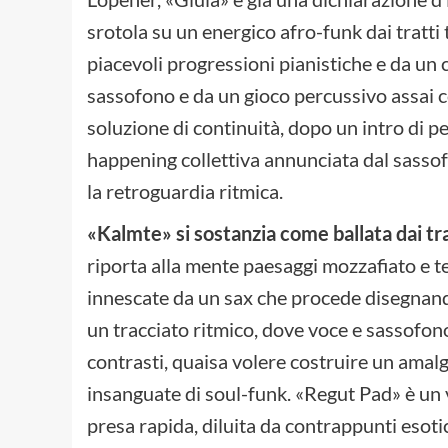
srotola su un energico afro-funk dai tratti 
piacevoli progressioni pianistiche e da un c
sassofono e da un gioco percussivo assai c
soluzione di continuità, dopo un intro di pe
happening collettiva annunciata dal sasso
la retroguardia ritmica.
«Kalmte» si sostanzia come ballata dai tr
riporta alla mente paesaggi mozzafiato e t
innescate da un sax che procede disegnand
un tracciato ritmico, dove voce e sassofon
contrasti, quaisa volere costruire un ama
insanguate di soul-funk. «Regut Pad» è un
presa rapida, diluita da contrappunti esotic