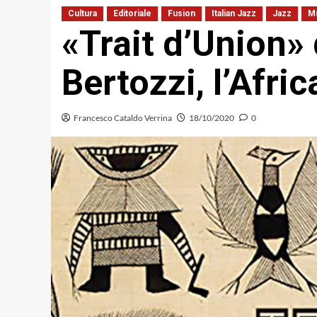
Cultura
Editoriale
Fusion
Italian Jazz
Jazz
M
«Trait d’Union»
Bertozzi, l’Afric
Francesco Cataldo Verrina
18/10/2020
0