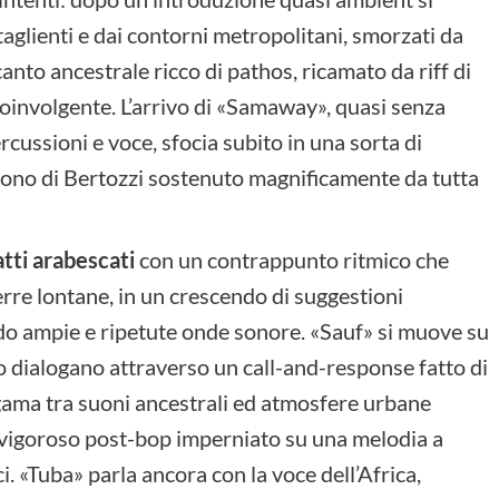
taglienti e dai contorni metropolitani, smorzati da
anto ancestrale ricco di pathos, ricamato da riff di
oinvolgente. L’arrivo di «Samaway», quasi senza
rcussioni e voce, sfocia subito in una sorta di
fono di Bertozzi sostenuto magnificamente da tutta
atti arabescati
con un contrappunto ritmico che
erre lontane, in un crescendo di suggestioni
o ampie e ripetute onde sonore. «Sauf» si muove su
o dialogano attraverso un call-and-response fatto di
lgama tra suoni ancestrali ed atmosfere urbane
 vigoroso post-bop imperniato su una melodia a
i. «Tuba» parla ancora con la voce dell’Africa,