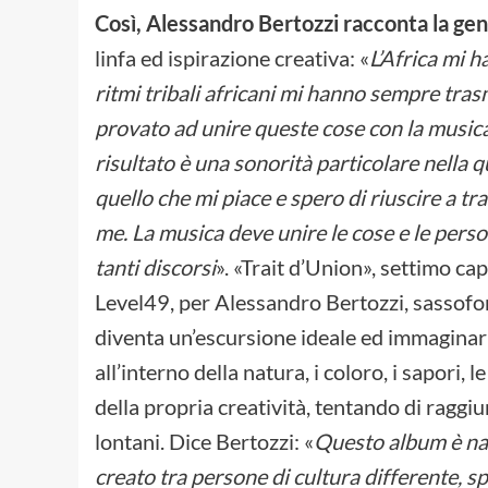
Così, Alessandro Bertozzi racconta la gen
linfa ed ispirazione creativa: «
L’Africa mi h
ritmi tribali africani mi hanno sempre tras
provato ad unire queste cose con la musica c
risultato è una sonorità particolare nella q
quello che mi piace e spero di riuscire a tr
me. La musica deve unire le cose e le person
tanti discorsi
». «Trait d’Union», settimo cap
Level49, per Alessandro Bertozzi, sassofon
diventa un’escursione ideale ed immaginar
all’interno della natura, i coloro, i sapori, 
della propria creatività, tentando di ragg
lontani. Dice Bertozzi: «
Questo album è nat
creato tra persone di cultura differente, sp