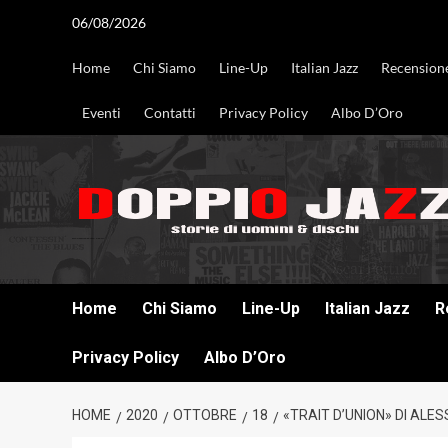
Vai
06/08/2026
al
contenuto
Home
Chi Siamo
Line-Up
Italian Jazz
Recension
Eventi
Contatti
Privacy Policy
Albo D’Oro
DOPPIO JAZZ STORIE DI UOMINI & DISCHI
Home
Chi Siamo
Line-Up
Italian Jazz
R
Privacy Policy
Albo D’Oro
HOME
2020
OTTOBRE
18
«TRAIT D’UNION» DI ALES