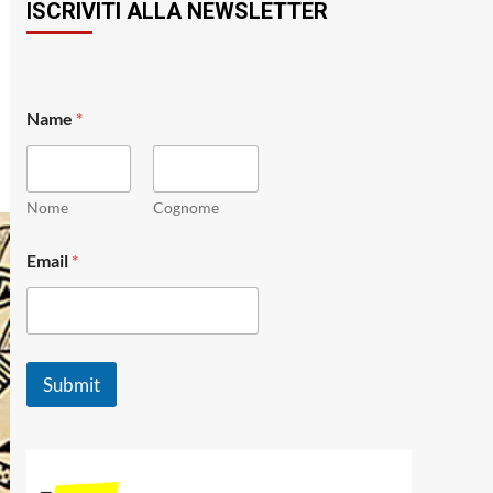
ISCRIVITI ALLA NEWSLETTER
Name
*
Nome
Cognome
E
Email
*
m
a
i
l
*
*
Submit