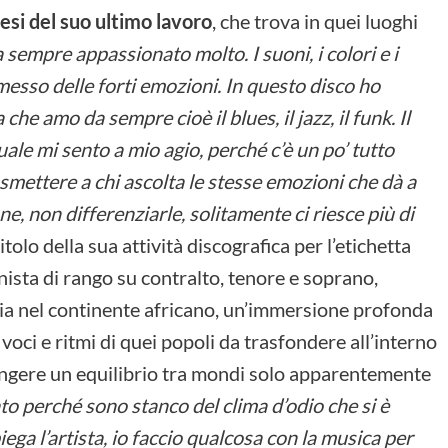
esi del suo ultimo lavoro
, che trova in quei luoghi
a sempre appassionato molto. I suoni, i colori e i
messo delle forti emozioni. In questo disco ho
he amo da sempre cioè il blues, il jazz, il funk. Il
uale mi sento a mio agio, perché c’è un po’ tutto
asmettere a chi ascolta le stesse emozioni che dà a
e, non differenziarle, solitamente ci riesce più di
itolo della sua attività discografica per l’etichetta
ista di rango su contralto, tenore e soprano,
ia nel continente africano, un’immersione profonda
le voci e ritmi di quei popoli da trasfondere all’interno
iungere un equilibrio tra mondi solo apparentemente
o perché sono stanco del clima d’odio che si è
iega l’artista, io faccio qualcosa con la musica per