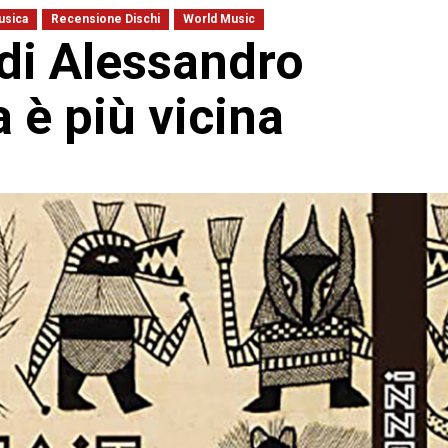
usica
Recensione Dischi
World Music
 di Alessandro
a è più vicina