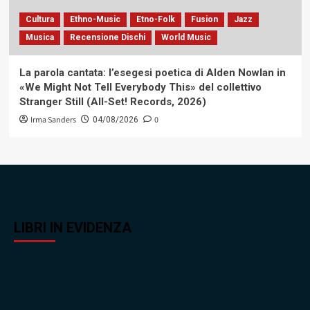
Cultura
Ethno-Music
Etno-Folk
Fusion
Jazz
Musica
Recensione Dischi
World Music
La parola cantata: l’esegesi poetica di Alden Nowlan in
«We Might Not Tell Everybody This» del collettivo
Stranger Still (All-Set! Records, 2026)
Irma Sanders
0
04/08/2026
LIBRI IN EVIDENZA