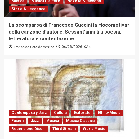
Musica
Musica D'autore
Novelle & racconti
Storie & Leggende
La scomparsa di Francesco Guccini la «locomotiva»
della canzone d’autore. Sessant’anni tra poesia,
letteratura e contestazione
Francesco Cataldo Verrina
0
06/08/2026
Contemporary Jazz
Cultura
Editoriale
Ethno-Music
Fusion
Jazz
Musica
Musica Classica
Recensione Dischi
Third Stream
World Music