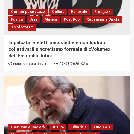
Contemporary Jazz
Cultura
Editoriale
Free jazz
Fusion
Jazz
Musica
Post Bop
Recensione Dischi
Third Stream
Impalcature elettroacustiche e conduction
collettiva: il sincretismo formale di «Volume»
dell’Ensemble Infini
Francesco Cataldo Verrina
0
07/08/2026
Costume e Società
Cultura
Editoriale
Etno-Folk