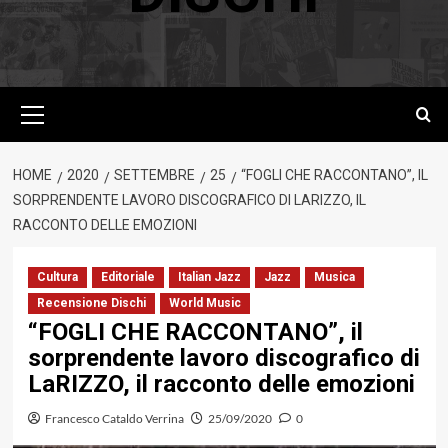
Menu
principale
HOME
2020
SETTEMBRE
25
“FOGLI CHE RACCONTANO”, IL
SORPRENDENTE LAVORO DISCOGRAFICO DI LARIZZO, IL
RACCONTO DELLE EMOZIONI
Cultura
Editoriale
Italian Jazz
Jazz
Musica
Recensione Dischi
World Music
“FOGLI CHE RACCONTANO”, il
sorprendente lavoro discografico di
LaRIZZO, il racconto delle emozioni
Francesco Cataldo Verrina
25/09/2020
0