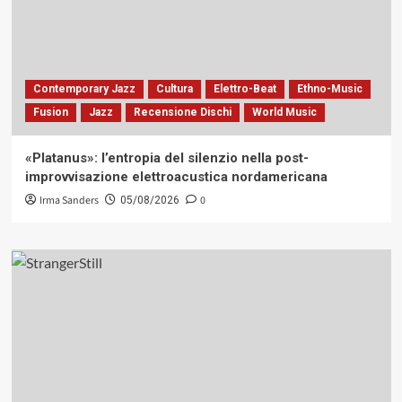
Contemporary Jazz
Cultura
Elettro-Beat
Ethno-Music
Fusion
Jazz
Recensione Dischi
World Music
«Platanus»: l’entropia del silenzio nella post-
improvvisazione elettroacustica nordamericana
Irma Sanders
0
05/08/2026