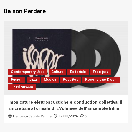
Da non Perdere
Contemporary Jazz
Cultura
Editoriale
Free jazz
Fusion
Jazz
Musica
Post Bop
Recensione Dischi
Third Stream
Impalcature elettroacustiche e conduction collettiva: il
sincretismo formale di «Volume» dell’Ensemble Infini
Francesco Cataldo Verrina
0
07/08/2026