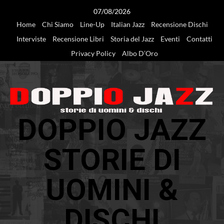
Vai
07/08/2026
al
Home
Chi Siamo
Line-Up
Italian Jazz
Recensione Dischi
contenuto
Interviste
Recensione Libri
Storia del Jazz
Eventi
Contatti
Privacy Policy
Albo D’Oro
DOPPIO JAZZ
STORIE DI
UOMINI &
DISCHI