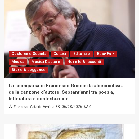
Costume e Società
Cultura
Editoriale
Etno-Folk
Musica
Musica D'autore
Novelle & racconti
Storie & Leggende
La scomparsa di Francesco Guccini la «locomotiva»
della canzone d’autore. Sessant’anni tra poesia,
letteratura e contestazione
Francesco Cataldo Verrina
0
06/08/2026