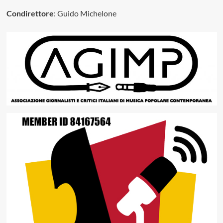
Condirettore
: Guido Michelone