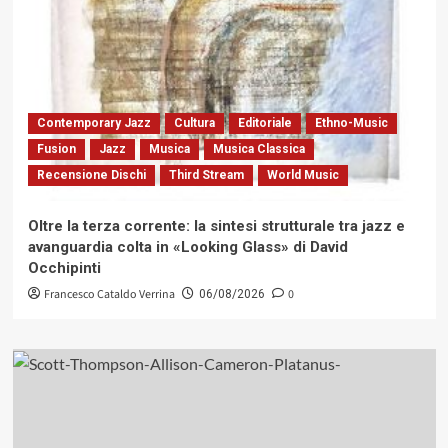
Contemporary Jazz
Cultura
Editoriale
Ethno-Music
Fusion
Jazz
Musica
Musica Classica
Recensione Dischi
Third Stream
World Music
Oltre la terza corrente: la sintesi strutturale tra jazz e
avanguardia colta in «Looking Glass» di David
Occhipinti
Francesco Cataldo Verrina
0
06/08/2026