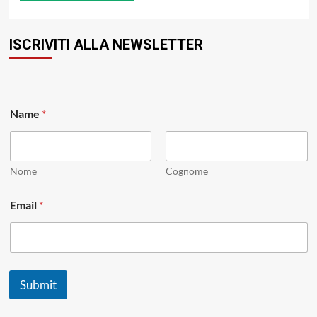
ISCRIVITI ALLA NEWSLETTER
Name
*
Nome
Cognome
E
Email
*
m
a
i
l
N
a
Submit
m
e
N