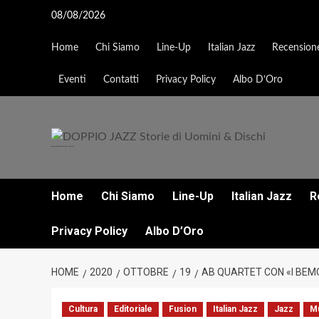
Vai
08/08/2026
al
contenuto
Home
Chi Siamo
Line-Up
Italian Jazz
Recensione
Eventi
Contatti
Privacy Policy
Albo D’Oro
DOPPIO JAZZ STORIE DI UOMINI & DISCHI
Home
Chi Siamo
Line-Up
Italian Jazz
R
Privacy Policy
Albo D’Oro
HOME
2020
OTTOBRE
19
AB QUARTET CON «I BEM
Cultura
Editoriale
Fusion
Italian Jazz
Jazz
M