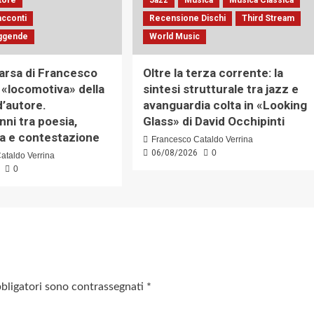
acconti
Recensione Dischi
Third Stream
eggende
World Music
rsa di Francesco
Oltre la terza corrente: la
a «locomotiva» della
sintesi strutturale tra jazz e
’autore.
avanguardia colta in «Looking
nni tra poesia,
Glass» di David Occhipinti
ra e contestazione
Francesco Cataldo Verrina
06/08/2026
0
ataldo Verrina
0
bbligatori sono contrassegnati
*