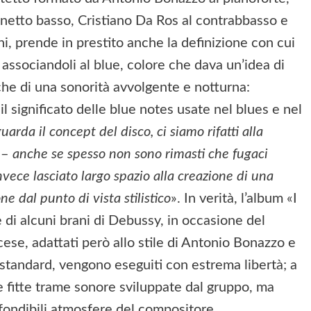
rinetto basso, Cristiano Da Ros al contrabbasso e
ni, prende in prestito anche la definizione con cui
associandoli al blue, colore che dava un’idea di
he di una sonorità avvolgente e notturna:
l significato delle blue notes usate nel blues e nel
uarda il concept del disco, ci siamo rifatti alla
o –
anche se spesso non sono rimasti che fugaci
vece lasciato largo spazio alla creazione di una
ne dal punto di vista stilistico
». In verità, l’album «I
e di alcuni brani di Debussy, in occasione del
ese, adattati però allo stile di Antonio Bonazzo e
me standard, vengono eseguiti con estrema libertà; a
e fitte trame sonore sviluppate dal gruppo, ma
ondibili atmosfere del compositore.