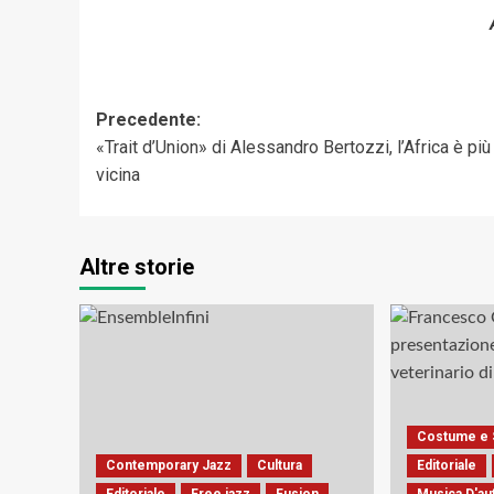
Navigazione
Precedente:
«Trait d’Union» di Alessandro Bertozzi, l’Africa è più
articolo
vicina
Altre storie
Costume e 
Contemporary Jazz
Cultura
Editoriale
Editoriale
Free jazz
Fusion
Musica D'au