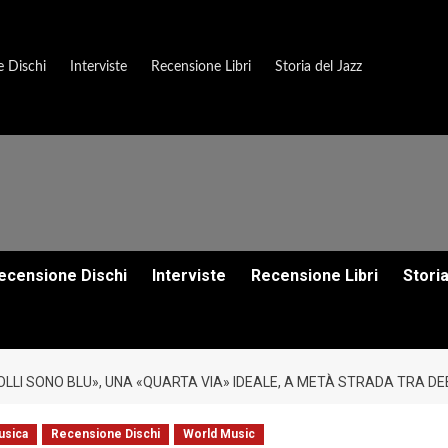
 Dischi
Interviste
Recensione Libri
Storia del Jazz
ecensione Dischi
Interviste
Recensione Libri
Stori
OLLI SONO BLU», UNA «QUARTA VIA» IDEALE, A METÀ STRADA TRA D
usica
Recensione Dischi
World Music