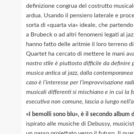
definizione congrua del costrutto musical
ardua. Usando il pensiero laterale e proc
sorta di «quarta via» ideale, che partend
a Brubeck o ad altri fenomeni legati al jaz
hanno fatto delle aritmie il loro terreno di
Quartet ha cercato di mettere le mani av
nostro stile è piuttosto difficile da definir
musica antica al jazz, dalla contemporanea
caso è l’interesse per l’improvvisazione radic
musicali differenti si mischiano e in cui la f
esecutiva non comune, lascia a lungo nell’a
«I bemolli sono blu», è il secondo album 
ispirato alle musiche di Debussy, musicis
un passo proiettato verso il futuro. Il qu