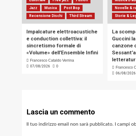
Jazz
Musica
Post Bop
Novelle & r
Recensione Dischi
Third Stream
Storie & L
Impalcature elettroacustiche
La scompa
e conduction collettiva: il
Guccini l
sincretismo formale di
canzone d
«Volume» dell’Ensemble Infini
Sessant’a
letteratu
Francesco Cataldo Verrina
07/08/2026
0
Francesco C
06/08/2026
Lascia un commento
Il tuo indirizzo email non sarà pubblicato.
I campi o