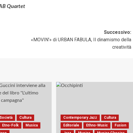
AB Quartet
Successivo:
«MOVIN’» di URBAN FABULA, Il dinamismo della
creatività
Società
Cultura
Contemporary Jazz
Cultura
Etno-Folk
Musica
Editoriale
Ethno-Music
Fusion
tore
Jazz
Musica
Musica Classica