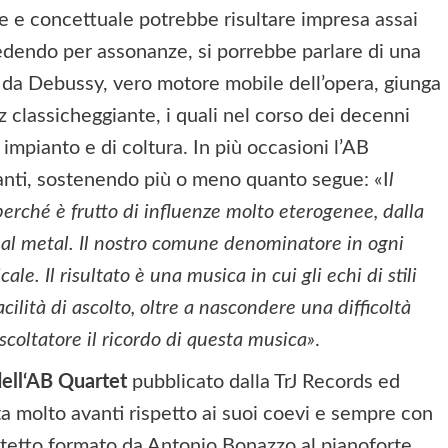
e e concettuale potrebbe risultare impresa assai
edendo per assonanze, si porrebbe parlare di una
o da Debussy, vero motore mobile dell’opera, giunga
z classicheggiante, i quali nel corso dei decenni
 impianto e di coltura. In più occasioni l’AB
anti, sostenendo più o meno quanto segue: «I
l
e perché è frutto di influenze molto eterogenee, dalla
 al metal. Il nostro comune denominatore in ogni
ale. Il risultato è una musica in cui gli echi di stili
acilità di ascolto, oltre a nascondere una difficoltà
scoltatore il ricordo di questa musica»
.
dell‘AB Quartet
pubblicato dalla TrJ Records ed
ta molto avanti rispetto ai suoi coevi e sempre con
artetto formato da Antonio Bonazzo al pianoforte,