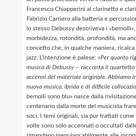
Francesco Chiapperini al clarinetto e cla
Fabrizio Carriero alla batteria e percussio
lo stesso Debussy descriveva i «bemolli», 
morbidezza, rotondità, profondità, ma anc
concetto che, in qualche maniera, ricalca i
jazz. L’intenzione è palese: «
Per quanto rig
musica di Debussy
– racconta il quartett
accenni del materiale originale. Abbiamo in
nuova musica, ibrida e di difficile collocazio
bemolli sono blu» nasce dalla rivisitazion
centenario dalla morte del musicista franc
soci. I temi originali, sia pur trattati co
volte sono solo accennati o occultati dall
rimandano inequivocabilmente alle inconf