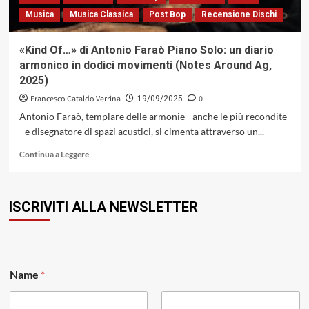
Musica
Musica Classica
Post Bop
Recensione Dischi
«Kind Of…» di Antonio Faraò Piano Solo: un diario
armonico in dodici movimenti (Notes Around Ag,
2025)
Francesco Cataldo Verrina
0
19/09/2025
Antonio Faraò, templare delle armonie - anche le più recondite
- e disegnatore di spazi acustici, si cimenta attraverso un...
Leggi
Continua a Leggere
di
più
su
ISCRIVITI ALLA NEWSLETTER
«Kind
Of…»
di
Antonio
Faraò
E
Piano
Name
*
m
Solo:
a
un
i