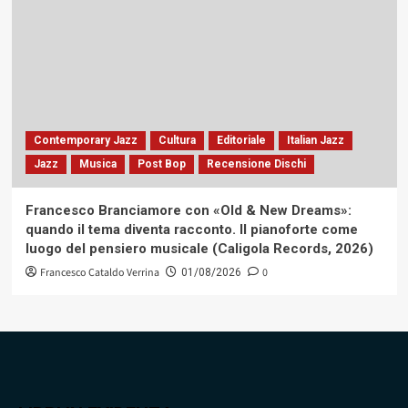
Contemporary Jazz
Cultura
Editoriale
Italian Jazz
Jazz
Musica
Post Bop
Recensione Dischi
Francesco Branciamore con «Old & New Dreams»:
quando il tema diventa racconto. Il pianoforte come
luogo del pensiero musicale (Caligola Records, 2026)
Francesco Cataldo Verrina
0
01/08/2026