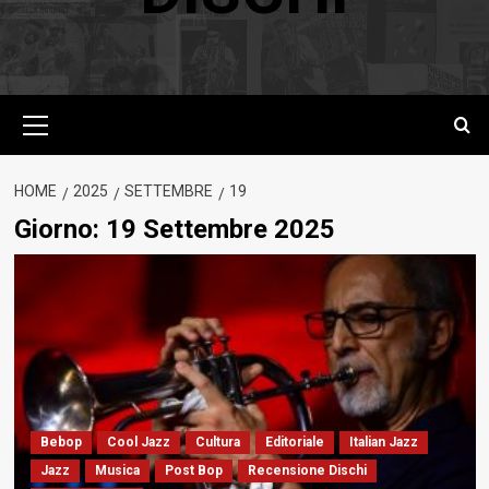
Menu
principale
HOME
2025
SETTEMBRE
19
Giorno:
19 Settembre 2025
Bebop
Cool Jazz
Cultura
Editoriale
Italian Jazz
Jazz
Musica
Post Bop
Recensione Dischi