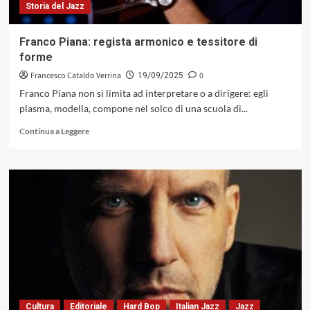
Storia del Jazz
Franco Piana: regista armonico e tessitore di
forme
Francesco Cataldo Verrina
0
19/09/2025
Franco Piana non si limita ad interpretare o a dirigere: egli
plasma, modella, compone nel solco di una scuola di...
Leggi
Continua a Leggere
di
più
su
Franco
Piana:
regista
armonico
e
tessitore
di
forme
Cultura
Editoriale
Hard Bop
Italian Jazz
Jazz