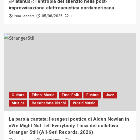
«Platanus»: l’entropia del silenzio nella post-
improvvisazione elettroacustica nordamericana
Irma Sanders
0
05/08/2026
Cultura
Ethno-Music
Etno-Folk
Fusion
Jazz
Musica
Recensione Dischi
World Music
La parola cantata: l’esegesi poetica di Alden Nowlan in
«We Might Not Tell Everybody This» del collettivo
Stranger Still (All-Set! Records, 2026)