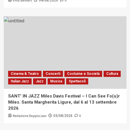
Irma Sanders
0
04/08/2026
Cinema & Teatro
Concerti
Costume e Società
Cultura
Italian Jazz
Jazz
Musica
Spettacoli
SANT’ IN JAZZ Miles Davis Festival – I Can See Fo(u)r
Miles. Santa Margherita Ligure, dal 6 al 13 settembre
2026
Redazione DoppioJazz
0
03/08/2026