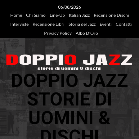
Vai
06/08/2026
al
Home
Chi Siamo
Line-Up
Italian Jazz
Recensione Dischi
contenuto
Interviste
Recensione Libri
Storia del Jazz
Eventi
Contatti
Privacy Policy
Albo D’Oro
DOPPIO JAZZ
STORIE DI
UOMINI &
DISCHI