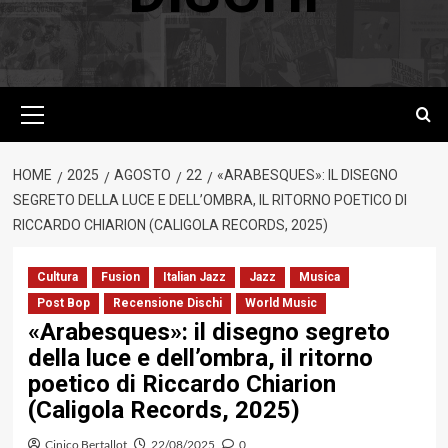
Menu
principale
HOME
2025
AGOSTO
22
«ARABESQUES»: IL DISEGNO
SEGRETO DELLA LUCE E DELL’OMBRA, IL RITORNO POETICO DI
RICCARDO CHIARION (CALIGOLA RECORDS, 2025)
Cultura
Fusion
Italian Jazz
Jazz
Musica
Post Bop
Recensione Dischi
World Music
«Arabesques»: il disegno segreto
della luce e dell’ombra, il ritorno
poetico di Riccardo Chiarion
(Caligola Records, 2025)
Cinico Bertallot
22/08/2025
0