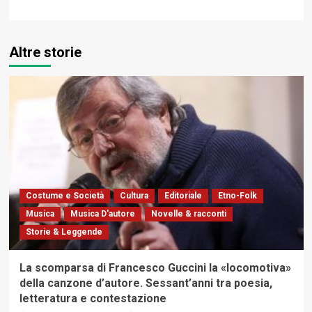
Altre storie
Costume e Società
Cultura
Editoriale
Etno-Folk
Musica
Musica D'autore
Novelle & racconti
Storie & Leggende
La scomparsa di Francesco Guccini la «locomotiva»
della canzone d’autore. Sessant’anni tra poesia,
letteratura e contestazione