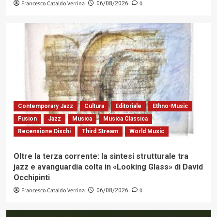
Francesco Cataldo Verrina
0
06/08/2026
Contemporary Jazz
Cultura
Editoriale
Ethno-Music
Fusion
Jazz
Musica
Musica Classica
Recensione Dischi
Third Stream
World Music
Oltre la terza corrente: la sintesi strutturale tra
jazz e avanguardia colta in «Looking Glass» di David
Occhipinti
Francesco Cataldo Verrina
0
06/08/2026