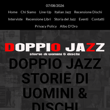
Vai
07/08/2026
al
Home
Chi Siamo
Line-Up
Italian Jazz
Recensione Dischi
contenuto
Interviste
Recensione Libri
Storia del Jazz
Eventi
Contatti
Privacy Policy
Albo D’Oro
DOPPIO JAZZ
STORIE DI
UOMINI &
DISCHI