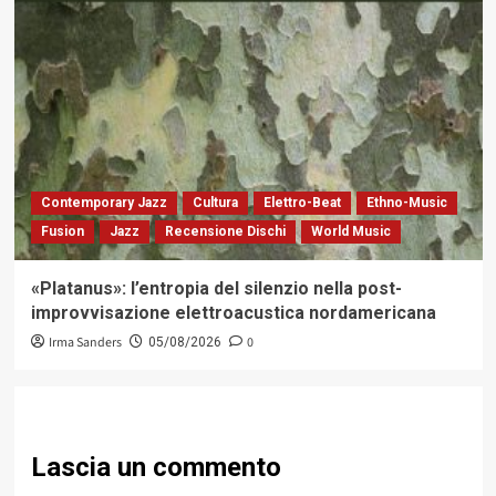
Contemporary Jazz
Cultura
Elettro-Beat
Ethno-Music
Fusion
Jazz
Recensione Dischi
World Music
«Platanus»: l’entropia del silenzio nella post-
improvvisazione elettroacustica nordamericana
Irma Sanders
0
05/08/2026
Lascia un commento