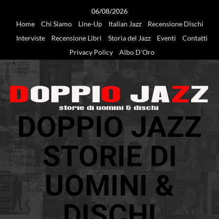
Vai
06/08/2026
al
Home
Chi Siamo
Line-Up
Italian Jazz
Recensione Dischi
contenuto
Interviste
Recensione Libri
Storia del Jazz
Eventi
Contatti
Privacy Policy
Albo D’Oro
DOPPIO JAZZ
STORIE DI
UOMINI &
DISCHI