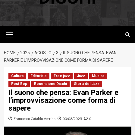
Menu
principale
HOME
2025
AGOSTO
3
IL SUONO CHE PENSA: EVAN
PARKER E L’IMPROVVISAZIONE COME FORMA DI SAPERE
Cultura
Editoriale
Free jazz
Jazz
Musica
Post Bop
Recensione Dischi
Storia del Jazz
Il suono che pensa: Evan Parker e
l’improvvisazione come forma di
sapere
Francesco Cataldo Verrina
03/08/2025
0